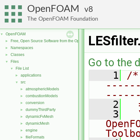
OpenFOAM
8
The OpenFOAM Foundation
OpenFOAM
▼
LESfilter
Free, Open Source Software from the OpenFOAM Foundation
►
Namespaces
►
Classes
►
Go to the d
Files
▼
File List
▼
    1
/*
applications
►
-----
src
▼
atmosphericModels
►
-----
combustionModels
►
    2
  
conversion
►
dummyThirdParty
►
    3
  
dynamicFvMesh
►
OpenF
dynamicMesh
►
Toolb
engine
►
fileFormats
►