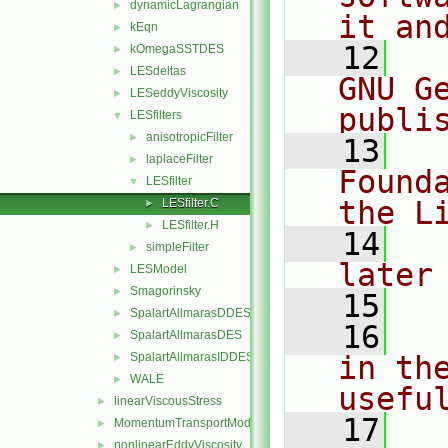
dynamicLagrangian
►
it an
kEqn
►
   12
  
kOmegaSSTDES
►
LESdeltas
►
GNU G
LESeddyViscosity
►
publi
LESfilters
▼
anisotropicFilter
►
   13
  
laplaceFilter
►
Found
LESfilter
▼
the L
LESfilter.C
►
LESfilter.H
►
   14
  
simpleFilter
►
later
LESModel
►
Smagorinsky
►
   15
SpalartAllmarasDDES
►
   16
  
SpalartAllmarasDES
►
SpalartAllmarasIDDES
in the
►
WALE
►
usefu
linearViscousStress
►
   17
  
MomentumTransportModel
►
nonlinearEddyViscosity
►