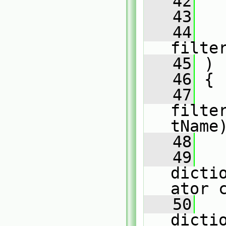
   42
   43
   44
filte
   45
 )
   46
 {
   47
filte
tName
   48
   49
dicti
ator 
   50
dicti