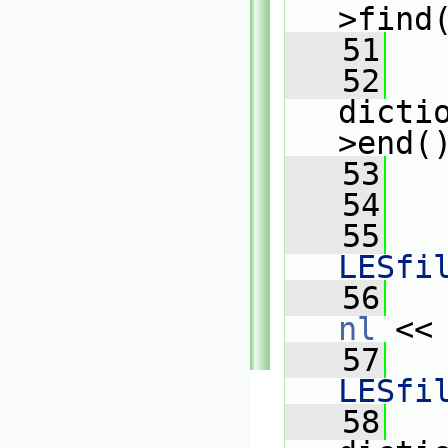
>find
   51
   52
dicti
>end(
   53
   
   54
   55
   
LESfi
   56
nl
 <<
   57
   
LESfi
   58
   