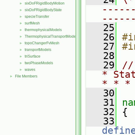
sixDoFRigidBodyMotion
►
-----
sixDoFRigidBodyState
►
-----
specieTransfer
►
surfMesh
►
   25
thermophysicalModels
►
   26
#i
ThermophysicalTransportModels
►
topoChangerFvMesh
   27
#i
►
transportModels
►
   28
triSurface
►
   29
//
twoPhaseModels
►
waves
►
* Sta
File Members
►
* * *
   30
   31
na
   32
 {
   33
defin