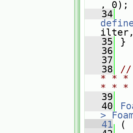
, 0);
   34
defin
ilter
   35
 }
   36
   37
   38
//
* * *
* * *
   39
   40
Fo
>
Foa
   41
 (