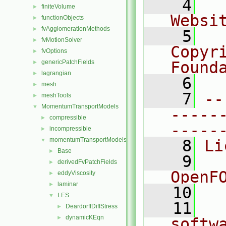
    4
  
finiteVolume
►
Websi
functionObjects
►
fvAgglomerationMethods
►
    5
  
fvMotionSolver
►
Copyr
fvOptions
►
genericPatchFields
Found
►
lagrangian
►
    6
  
mesh
►
    7
--
meshTools
►
MomentumTransportModels
▼
-----
compressible
►
-----
incompressible
►
momentumTransportModels
▼
    8
Li
Base
►
    9
  
derivedFvPatchFields
►
OpenF
eddyViscosity
►
laminar
►
   10
LES
▼
   11
  
DeardorffDiffStress
►
dynamicKEqn
►
softw