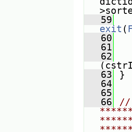
dicti
>sort
   59
exit
(
   60
   
   61
   62
(cstr
   63
 }
   64
   65
   66
// 
*****
*****
*****