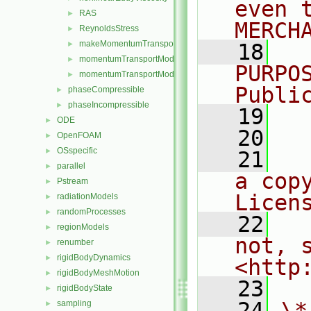
even 
RAS
►
MERCH
ReynoldsStress
►
makeMomentumTransportModel.H
►
   18
  
momentumTransportModel.C
►
PURPO
momentumTransportModel.H
►
Publi
phaseCompressible
►
phaseIncompressible
►
   19
  
ODE
►
   20
OpenFOAM
►
OSspecific
►
   21
  
parallel
►
a cop
Pstream
►
Licen
radiationModels
►
randomProcesses
►
   22
  
regionModels
►
not, s
renumber
►
rigidBodyDynamics
►
<http
rigidBodyMeshMotion
►
   23
rigidBodyState
►
   24
\*
sampling
►