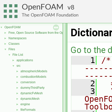
OpenFOAM
8
The OpenFOAM Foundation
OpenFOAM
▼
Dictiona
Free, Open Source Software from the OpenFOAM Foundation
►
Namespaces
►
Classes
►
Go to the d
Files
▼
File List
▼
    1
/*
applications
►
-----
src
▼
atmosphericModels
►
-----
combustionModels
►
    2
  
conversion
►
dummyThirdParty
►
    3
  
dynamicFvMesh
►
OpenF
dynamicMesh
►
Toolb
engine
►
fileFormats
►