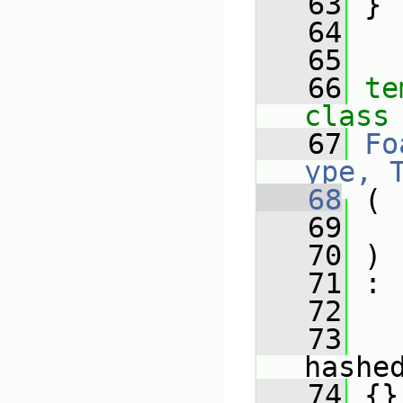
   63
 }
   64
   65
   66
te
class
   67
Fo
ype, 
   68
 (
   69
   70
 )
   71
 :
   72
   
   73
hashe
   74
 {}