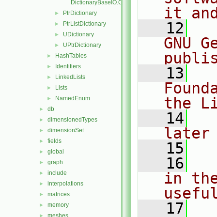
DictionaryBaseIO.C
it an
PtrDictionary
►
   12
  
PtrListDictionary
►
UDictionary
►
GNU G
UPtrDictionary
►
publi
HashTables
►
Identifiers
►
   13
  
LinkedLists
►
Found
Lists
►
the L
NamedEnum
►
db
►
   14
  
dimensionedTypes
►
later
dimensionSet
►
fields
►
   15
global
►
   16
  
graph
►
include
in the
►
interpolations
►
usefu
matrices
►
   17
  
memory
►
meshes
►