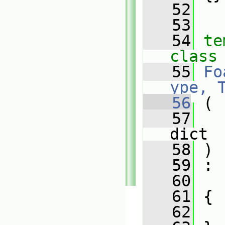
   52
   53
   54
te
class
   55
Fo
ype, 
   56
 (
   57
dict
   58
 )
   59
 :
   60
   
   61
 {
   62
   