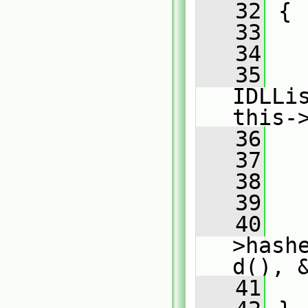
   32
 {
   33
   34
   
   35
IDLLi
this-
   36
   
   37
   
   38
   
   39
   
   40
   
>hash
d(), 
   41
   