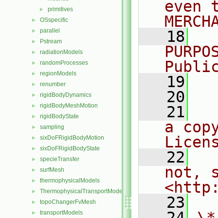
even 
primitives
►
MERCH
OSspecific
►
parallel
►
   18
  
Pstream
►
PURPO
radiationModels
►
Publi
randomProcesses
►
regionModels
►
   19
  
renumber
►
   20
rigidBodyDynamics
►
rigidBodyMeshMotion
►
   21
  
rigidBodyState
►
a cop
sampling
►
Licen
sixDoFRigidBodyMotion
►
sixDoFRigidBodyState
►
   22
  
specieTransfer
►
not, s
surfMesh
►
thermophysicalModels
►
<http
ThermophysicalTransportModels
►
   23
topoChangerFvMesh
►
   24
\*
transportModels
►