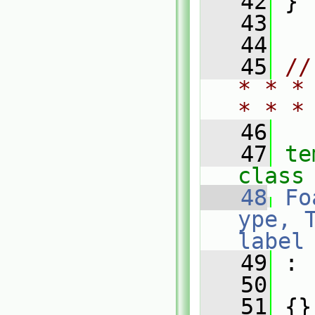
   42
 }
   43
   44
   45
//
* * *
* * *
   46
   47
te
class
   48
Fo
ype, 
label
   49
 :
   50
   
   51
 {}