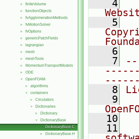
    4
  
finiteVolume
►
Websi
functionObjects
►
fvAgglomerationMethods
►
    5
  
fvMotionSolver
►
Copyr
fvOptions
►
genericPatchFields
Found
►
lagrangian
►
    6
  
mesh
►
    7
--
meshTools
►
MomentumTransportModels
►
-----
ODE
►
-----
OpenFOAM
▼
algorithms
►
    8
Li
containers
▼
    9
  
Circulators
►
OpenF
Dictionaries
▼
Dictionary
►
   10
DictionaryBase
▼
   11
  
DictionaryBase.C
DictionaryBase.H
►
softw