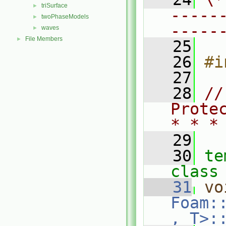
triSurface
►
-----
twoPhaseModels
►
-----
waves
►
File Members
►
   25
   26
#i
   27
   28
//
Prote
* * *
   29
   30
te
class
   31
vo
Foam:
, T>: