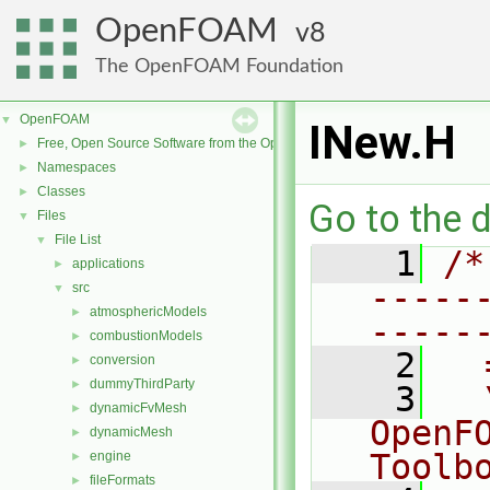
OpenFOAM
8
The OpenFOAM Foundation
OpenFOAM
▼
INew.H
Free, Open Source Software from the OpenFOAM Foundation
►
Namespaces
►
Classes
►
Go to the d
Files
▼
File List
▼
    1
/*
applications
►
-----
src
▼
atmosphericModels
►
-----
combustionModels
►
    2
  
conversion
►
dummyThirdParty
►
    3
  
dynamicFvMesh
►
OpenF
dynamicMesh
►
Toolb
engine
►
fileFormats
►