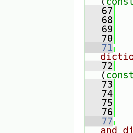
(
cons
   67
   68
   69
   
   70
   71
dicti
   72
(
cons
   73
   74
   75
   
   76
   77
and d