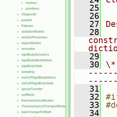
meshes
►
   25
  
primitives
►
   26
OSspecific
►
parallel
►
   27
De
Pstream
►
   28
  
radiationModels
►
randomProcesses
const
►
regionModels
►
dicti
renumber
►
   29
rigidBodyDynamics
►
rigidBodyMeshMotion
►
   30
\*
rigidBodyState
►
-----
sampling
►
sixDoFRigidBodyMotion
►
-----
sixDoFRigidBodyState
►
   31
specieTransfer
►
   32
#i
surfMesh
►
thermophysicalModels
►
   33
#d
ThermophysicalTransportModels
►
   34
topoChangerFvMesh
►