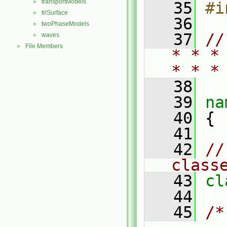
transportModels
►
   35
#i
triSurface
►
   36
twoPhaseModels
►
   37
//
waves
►
File Members
►
* * *
* * *
   38
   39
na
   40
 {
   41
   42
//
class
   43
cl
   44
   45
/*