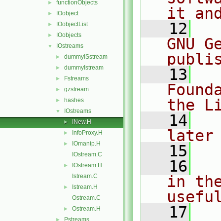
functionObjects
►
it an
IOobject
►
   12
  
IOobjectList
►
IOobjects
►
GNU G
IOstreams
▼
publi
dummyISstream
►
dummyIstream
►
   13
  
Fstreams
►
Found
gzstream
►
the L
hashes
►
IOstreams
▼
   14
  
INew.H
►
later
InfoProxy.H
►
IOmanip.H
►
   15
IOstream.C
   16
  
IOstream.H
►
Istream.C
in the
Istream.H
►
usefu
Ostream.C
   17
  
Ostream.H
►
Pstreams
►