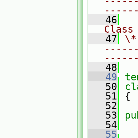
-----
-----
   46
Class
   47
\*
-----
-----
   48
   49
te
   50
cl
   51
 {
   52
   53
pu
   54
   55