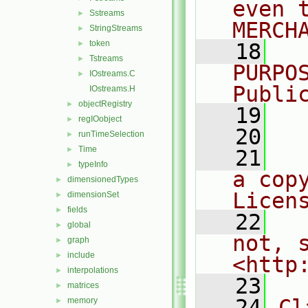
even 
Sstreams
►
MERCH
StringStreams
►
token
►
   18
  
Tstreams
►
PURPO
IOstreams.C
►
Publi
IOstreams.H
objectRegistry
►
   19
  
regIOobject
►
   20
runTimeSelection
►
Time
►
   21
  
typeInfo
►
a cop
dimensionedTypes
►
Licen
dimensionSet
►
fields
►
   22
  
global
►
not, s
graph
►
include
►
<http
interpolations
►
   23
matrices
►
   24
Cl
memory
►