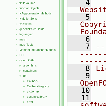
    4
  
finiteVolume
►
Websi
functionObjects
►
fvAgglomerationMethods
►
    5
  
fvMotionSolver
►
Copyr
fvOptions
►
genericPatchFields
Found
►
lagrangian
►
    6
  
mesh
►
    7
--
meshTools
►
MomentumTransportModels
►
-----
ODE
►
-----
OpenFOAM
▼
algorithms
►
    8
Li
containers
►
    9
  
db
▼
OpenF
Callback
►
CallbackRegistry
►
   10
dictionary
►
   11
  
dynamicLibrary
►
error
►
softw