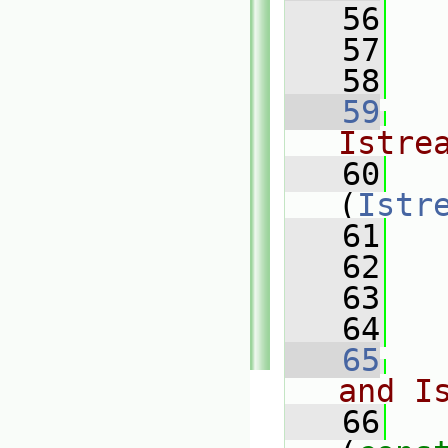
   56
   57
   
   58
   59
Istre
   60
(
Istr
   61
   62
   63
   
   64
   65
and I
   66