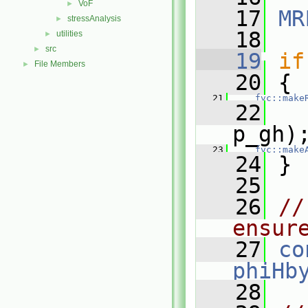
VoF
►
   17
MR
stressAnalysis
►
   18
utilities
►
src
►
   19
if
File Members
►
   20
 {
   21
fvc::make
   22
p_gh)
   23
fvc::make
   24
 }
   25
   26
//
ensur
   27
co
phiHb
   28