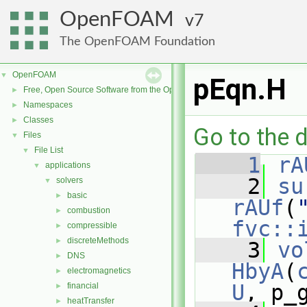
OpenFOAM
7
The OpenFOAM Foundation
OpenFOAM
▼
pEqn.H
Free, Open Source Software from the OpenFOAM Foundation
►
Namespaces
►
Classes
►
Go to the d
Files
▼
File List
▼
    1
rA
applications
▼
    2
su
solvers
▼
basic
►
rAUf
(
combustion
►
fvc::
compressible
►
discreteMethods
►
    3
vo
DNS
►
HbyA
(
electromagnetics
►
U
, p_
financial
►
heatTransfer
►