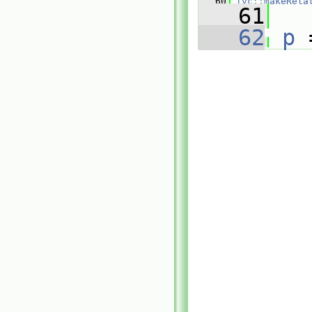
   60
fvc::makeRela
   61
   62
p
 