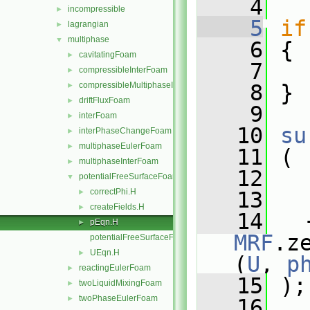
    4
incompressible
►
    5
if
lagrangian
►
multiphase
▼
    6
 {
cavitatingFoam
►
    7
compressibleInterFoam
►
compressibleMultiphaseInterFoam
    8
 }
►
driftFluxFoam
►
    9
interFoam
►
   10
su
interPhaseChangeFoam
►
multiphaseEulerFoam
►
   11
 (
multiphaseInterFoam
►
   12
potentialFreeSurfaceFoam
▼
correctPhi.H
►
   13
createFields.H
►
   14
pEqn.H
►
MRF
.z
potentialFreeSurfaceFoam.C
UEqn.H
►
(
U
, 
p
reactingEulerFoam
►
   15
 );
twoLiquidMixingFoam
►
twoPhaseEulerFoam
►
   16