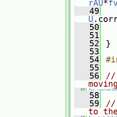
rAU
*
f
   49
U
.cor
   50
   51
   
   52
 }
   53
   54
#i
   55
   56
//
movin
   57
fvc::correctU
   58
   59
//
to th