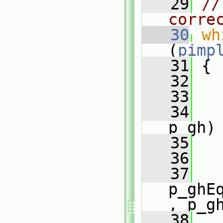
   29
//
corre
   30
wh
(
pimp
   31
 {
   32
   33
   
   34
p_gh)
   35
   
   36
   37
p_ghE
, p_g
   38