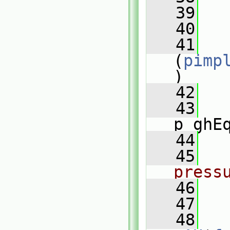
   39
   
   40
   41
(
pimp
)
   42
   
   43
p_ghE
   44
   45
press
   46
   
   47
   48