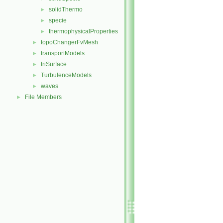
solidThermo
►
specie
►
thermophysicalProperties
►
topoChangerFvMesh
►
transportModels
►
triSurface
►
TurbulenceModels
►
waves
►
File Members
►