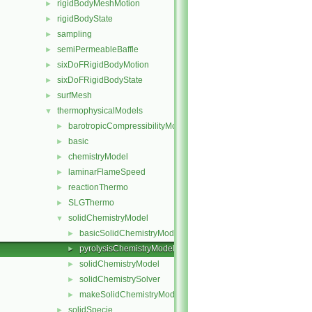
rigidBodyMeshMotion
►
rigidBodyState
►
sampling
►
semiPermeableBaffle
►
sixDoFRigidBodyMotion
►
sixDoFRigidBodyState
►
surfMesh
►
thermophysicalModels
▼
barotropicCompressibilityModel
►
basic
►
chemistryModel
►
laminarFlameSpeed
►
reactionThermo
►
SLGThermo
►
solidChemistryModel
▼
basicSolidChemistryModel
►
pyrolysisChemistryModel
►
solidChemistryModel
►
solidChemistrySolver
►
makeSolidChemistryModel.H
►
solidSpecie
►