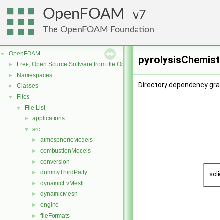
OpenFOAM
7
The OpenFOAM Foundation
OpenFOAM
▼
pyrolysisChemist
Free, Open Source Software from the OpenFOAM Foundation
►
Namespaces
►
Directory dependency gra
Classes
►
Files
▼
File List
▼
applications
►
src
▼
atmosphericModels
►
combustionModels
►
conversion
►
dummyThirdParty
►
dynamicFvMesh
►
dynamicMesh
►
engine
►
fileFormats
►