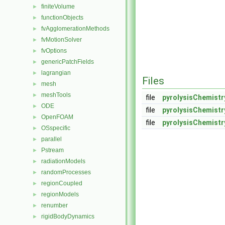
finiteVolume
►
functionObjects
►
fvAgglomerationMethods
►
fvMotionSolver
►
fvOptions
►
genericPatchFields
►
lagrangian
►
Files
mesh
►
meshTools
►
file
pyrolysisChemist
ODE
►
file
pyrolysisChemist
OpenFOAM
►
file
pyrolysisChemistr
OSspecific
►
parallel
►
Pstream
►
radiationModels
►
randomProcesses
►
regionCoupled
►
regionModels
►
renumber
►
rigidBodyDynamics
►