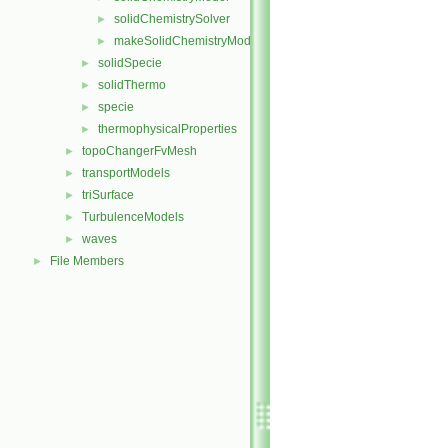
solidChemistrySolver
►
makeSolidChemistryModel.H
►
solidSpecie
►
solidThermo
►
specie
►
thermophysicalProperties
►
topoChangerFvMesh
►
transportModels
►
triSurface
►
TurbulenceModels
►
waves
►
File Members
►