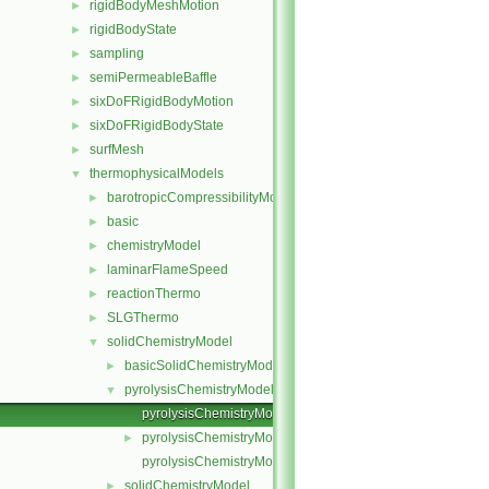
rigidBodyMeshMotion
►
rigidBodyState
►
sampling
►
semiPermeableBaffle
►
sixDoFRigidBodyMotion
►
sixDoFRigidBodyState
►
surfMesh
►
thermophysicalModels
▼
barotropicCompressibilityModel
►
basic
►
chemistryModel
►
laminarFlameSpeed
►
reactionThermo
►
SLGThermo
►
solidChemistryModel
▼
basicSolidChemistryModel
►
pyrolysisChemistryModel
▼
pyrolysisChemistryModel.C
pyrolysisChemistryModel.H
►
pyrolysisChemistryModelI.H
solidChemistryModel
►