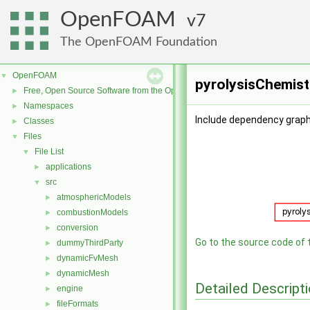
OpenFOAM
7
The OpenFOAM Foundation
OpenFOAM
▼
pyrolysisChemist
Free, Open Source Software from the OpenFOAM Foundation
►
Namespaces
►
Include dependency graph
Classes
►
Files
▼
File List
▼
applications
►
src
▼
atmosphericModels
►
combustionModels
►
conversion
►
Go to the source code of th
dummyThirdParty
►
dynamicFvMesh
►
dynamicMesh
►
Detailed Descript
engine
►
fileFormats
►