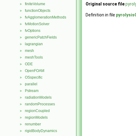
Original source file
pyrol
finiteVolume
►
functionObjects
►
Definition in file
pyrolysi
fvAgglomerationMethods
►
fvMotionSolver
►
fvOptions
►
genericPatchFields
►
lagrangian
►
mesh
►
meshTools
►
ODE
►
OpenFOAM
►
OSspecific
►
parallel
►
Pstream
►
radiationModels
►
randomProcesses
►
regionCoupled
►
regionModels
►
renumber
►
rigidBodyDynamics
►