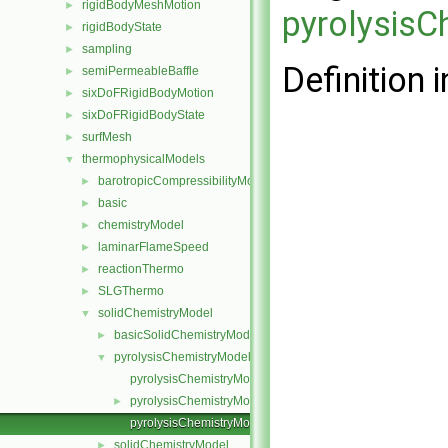
rigidBodyMeshMotion
►
pyrolysisC
rigidBodyState
►
sampling
►
Definition i
semiPermeableBaffle
►
sixDoFRigidBodyMotion
►
sixDoFRigidBodyState
►
surfMesh
►
thermophysicalModels
▼
barotropicCompressibilityModel
►
basic
►
chemistryModel
►
laminarFlameSpeed
►
reactionThermo
►
SLGThermo
►
solidChemistryModel
▼
basicSolidChemistryModel
►
pyrolysisChemistryModel
▼
pyrolysisChemistryModel.C
pyrolysisChemistryModel.H
►
pyrolysisChemistryModelI.H
solidChemistryModel
►