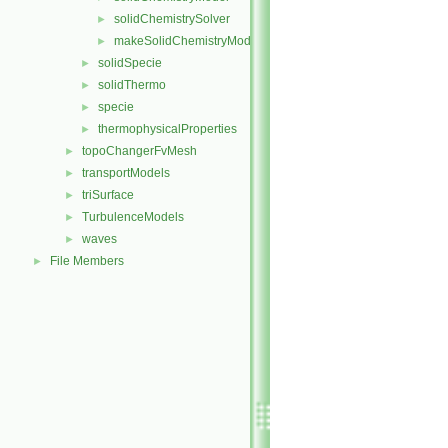
solidChemistrySolver
►
makeSolidChemistryModel.H
►
solidSpecie
►
solidThermo
►
specie
►
thermophysicalProperties
►
topoChangerFvMesh
►
transportModels
►
triSurface
►
TurbulenceModels
►
waves
►
File Members
►