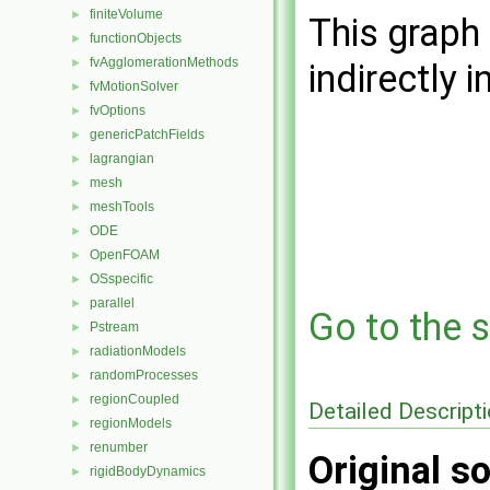
finiteVolume
►
This graph 
functionObjects
►
fvAgglomerationMethods
►
indirectly i
fvMotionSolver
►
fvOptions
►
genericPatchFields
►
lagrangian
►
mesh
►
meshTools
►
ODE
►
OpenFOAM
►
OSspecific
►
parallel
►
Go to the s
Pstream
►
radiationModels
►
randomProcesses
►
regionCoupled
►
Detailed Descript
regionModels
►
renumber
►
Original so
rigidBodyDynamics
►