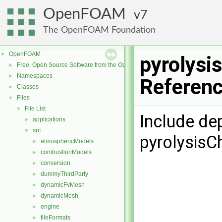
OpenFOAM
7
The OpenFOAM Foundation
OpenFOAM
▼
pyrolysi
Free, Open Source Software from the OpenFOAM Foundation
►
Namespaces
►
Referen
Classes
►
Files
▼
File List
▼
Include de
applications
►
src
▼
pyrolysisC
atmosphericModels
►
combustionModels
►
conversion
►
dummyThirdParty
►
dynamicFvMesh
►
dynamicMesh
►
engine
►
fileFormats
►