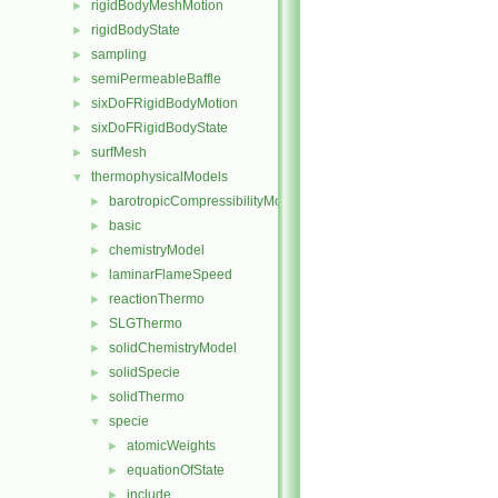
rigidBodyMeshMotion
►
rigidBodyState
►
sampling
►
semiPermeableBaffle
►
sixDoFRigidBodyMotion
►
sixDoFRigidBodyState
►
surfMesh
►
thermophysicalModels
▼
barotropicCompressibilityModel
►
basic
►
chemistryModel
►
laminarFlameSpeed
►
reactionThermo
►
SLGThermo
►
solidChemistryModel
►
solidSpecie
►
solidThermo
►
specie
▼
atomicWeights
►
equationOfState
►
include
►