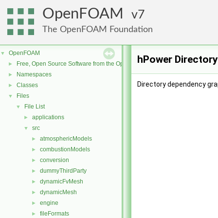
OpenFOAM
7
The OpenFOAM Foundation
OpenFOAM
▼
hPower Directory
Free, Open Source Software from the OpenFOAM Foundation
►
Namespaces
►
Directory dependency gra
Classes
►
Files
▼
File List
▼
applications
►
src
▼
atmosphericModels
►
combustionModels
►
conversion
►
dummyThirdParty
►
dynamicFvMesh
►
dynamicMesh
►
engine
►
fileFormats
►