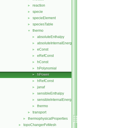
reaction
►
specie
►
specieElement
►
speciesTable
►
thermo
▼
absoluteEnthalpy
►
absoluteInternalEnergy
►
eConst
►
eRefConst
►
hConst
►
hPolynomial
►
hPower
►
hRefConst
►
janaf
►
sensibleEnthalpy
►
sensibleInternalEnergy
►
thermo
►
transport
►
thermophysicalProperties
►
topoChangerFvMesh
►