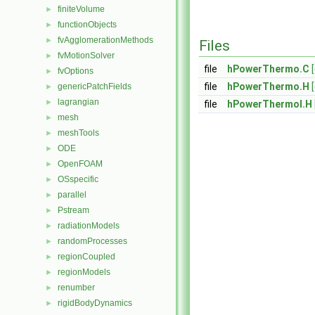
finiteVolume
►
functionObjects
►
fvAgglomerationMethods
►
Files
fvMotionSolver
►
file
hPowerThermo.C
fvOptions
►
file
hPowerThermo.H
genericPatchFields
►
lagrangian
►
file
hPowerThermoI.H
mesh
►
meshTools
►
ODE
►
OpenFOAM
►
OSspecific
►
parallel
►
Pstream
►
radiationModels
►
randomProcesses
►
regionCoupled
►
regionModels
►
renumber
►
rigidBodyDynamics
►