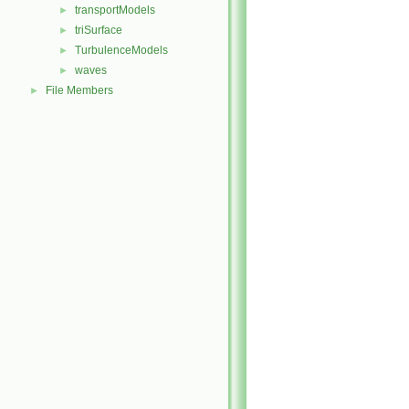
transportModels
►
triSurface
►
TurbulenceModels
►
waves
►
File Members
►