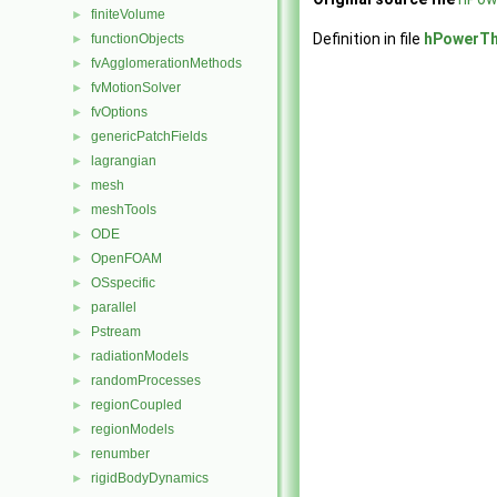
finiteVolume
►
Definition in file
hPowerTh
functionObjects
►
fvAgglomerationMethods
►
fvMotionSolver
►
fvOptions
►
genericPatchFields
►
lagrangian
►
mesh
►
meshTools
►
ODE
►
OpenFOAM
►
OSspecific
►
parallel
►
Pstream
►
radiationModels
►
randomProcesses
►
regionCoupled
►
regionModels
►
renumber
►
rigidBodyDynamics
►