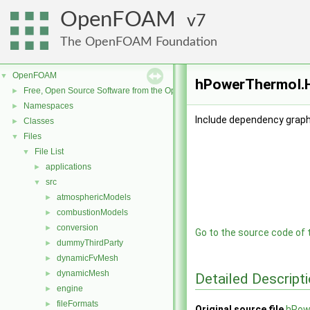
OpenFOAM
7
The OpenFOAM Foundation
OpenFOAM
▼
hPowerThermoI.H
Free, Open Source Software from the OpenFOAM Foundation
►
Namespaces
►
Include dependency grap
Classes
►
Files
▼
File List
▼
applications
►
src
▼
atmosphericModels
►
combustionModels
►
conversion
►
Go to the source code of th
dummyThirdParty
►
dynamicFvMesh
►
dynamicMesh
►
Detailed Descript
engine
►
fileFormats
►
Original source file
hPow