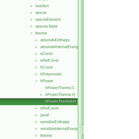
reaction
►
specie
►
specieElement
►
speciesTable
►
thermo
▼
absoluteEnthalpy
►
absoluteInternalEnergy
►
eConst
►
eRefConst
►
hConst
►
hPolynomial
►
hPower
▼
hPowerThermo.C
hPowerThermo.H
►
hPowerThermoI.H
hRefConst
►
janaf
►
sensibleEnthalpy
►
sensibleInternalEnergy
►
thermo
►