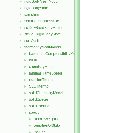
rigidBodyMeshMotion
►
rigidBodyState
►
sampling
►
semiPermeableBaffle
►
sixDoFRigidBodyMotion
►
sixDoFRigidBodyState
►
surfMesh
►
thermophysicalModels
▼
barotropicCompressibilityModel
►
basic
►
chemistryModel
►
laminarFlameSpeed
►
reactionThermo
►
SLGThermo
►
solidChemistryModel
►
solidSpecie
►
solidThermo
►
specie
▼
atomicWeights
►
equationOfState
►
include
►