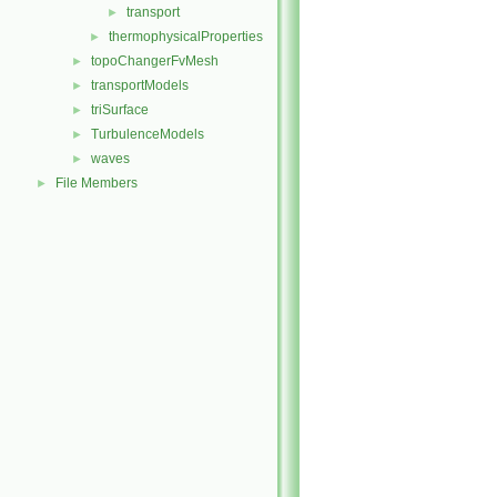
transport
►
thermophysicalProperties
►
topoChangerFvMesh
►
transportModels
►
triSurface
►
TurbulenceModels
►
waves
►
File Members
►