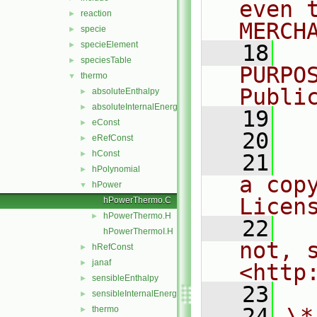
even 
reaction
►
MERCH
specie
►
specieElement
►
   18
  
speciesTable
►
PURPO
thermo
▼
Publi
absoluteEnthalpy
►
absoluteInternalEnergy
►
   19
  
eConst
►
   20
eRefConst
►
hConst
►
   21
  
hPolynomial
►
a cop
hPower
▼
Licen
hPowerThermo.C
hPowerThermo.H
►
   22
  
hPowerThermoI.H
not, s
hRefConst
►
janaf
►
<http
sensibleEnthalpy
►
   23
sensibleInternalEnergy
►
   24
\*
thermo
►