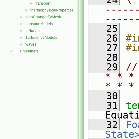
transport
►
-----
thermophysicalProperties
►
-----
topoChangerFvMesh
►
transportModels
►
   25
triSurface
►
   26
#i
TurbulenceModels
►
waves
   27
#i
►
File Members
►
   28
   29
//
* * *
* * *
   30
   31
te
Equat
   32
Fo
State