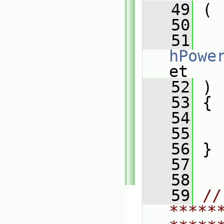
   49
 (
   50
   51
hPowe
et
   52
 )
   53
 {
   54
   
   55
   56
 }
   57
   58
   59
// 
*****