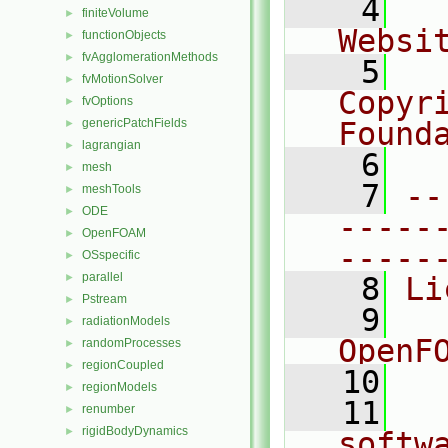
    4
  
finiteVolume
►
Websi
functionObjects
►
fvAgglomerationMethods
►
    5
  
fvMotionSolver
►
Copyr
fvOptions
►
genericPatchFields
Found
►
lagrangian
►
    6
  
mesh
►
    7
--
meshTools
►
ODE
►
-----
OpenFOAM
►
-----
OSspecific
►
parallel
►
    8
Li
Pstream
►
    9
  
radiationModels
►
OpenF
randomProcesses
►
regionCoupled
►
   10
regionModels
►
   11
  
renumber
►
rigidBodyDynamics
►
softw