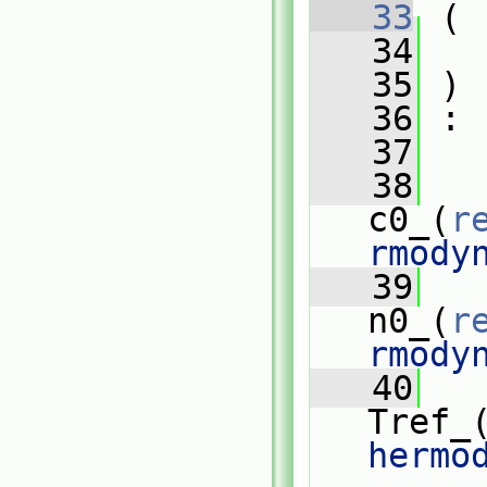
   33
 (
   34
   35
 )
   36
 :
   37
   
   38
c0_(
r
rmody
   39
n0_(
r
rmody
   40
Tref_
hermo