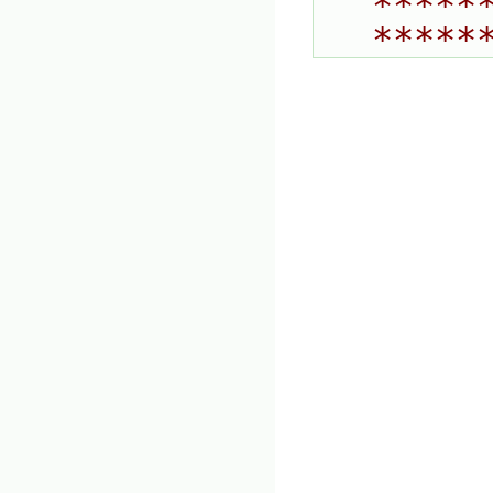
*****
*****