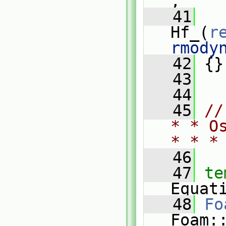
,
   41
Hf_(
r
rmody
   42
 {}
   43
   44
   45
//
* * O
* * *
   46
   47
te
Equat
   48
Fo
Foam: