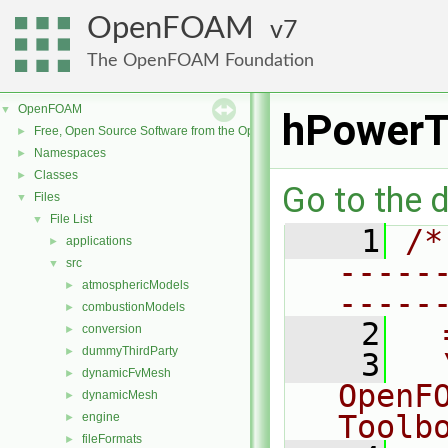
OpenFOAM
7
The OpenFOAM Foundation
OpenFOAM
▼
hPowerT
Free, Open Source Software from the OpenFOAM Foundation
►
Namespaces
►
Classes
►
Go to the d
Files
▼
File List
▼
    1
/*
applications
►
-----
src
▼
atmosphericModels
►
-----
combustionModels
►
    2
  
conversion
►
dummyThirdParty
►
    3
  
dynamicFvMesh
►
OpenF
dynamicMesh
►
Toolb
engine
►
fileFormats
►