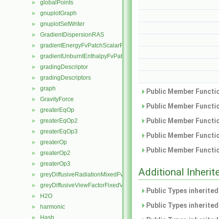
globalPoints
►
gnuplotGraph
►
gnuplotSetWriter
►
GradientDispersionRAS
►
gradientEnergyFvPatchScalarField
►
gradientUnburntEnthalpyFvPatchScalarField
►
gradingDescriptor
►
gradingDescriptors
►
graph
►
Public Member Functio
GravityForce
►
Public Member Functio
greaterEqOp
►
Public Member Functio
greaterEqOp2
►
greaterEqOp3
►
Public Member Functio
greaterOp
►
Public Member Functio
greaterOp2
►
greaterOp3
►
Additional Inher
greyDiffusiveRadiationMixedFvPatchScalarField
►
greyDiffusiveViewFactorFixedValueFvPatchScalarField
►
Public Types inherite
H2O
►
Public Types inherite
harmonic
►
Hash
►