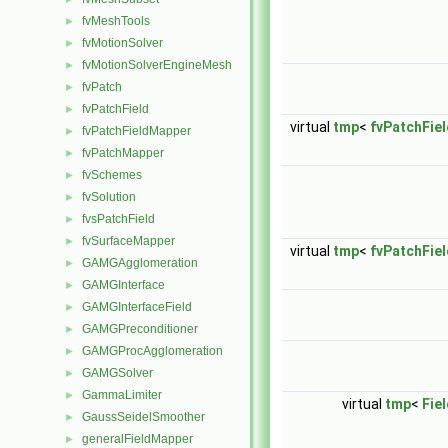
fvMeshTools
►
fvMotionSolver
►
fvMotionSolverEngineMesh
►
fvPatch
►
fvPatchField
►
virtual
tmp
<
fvPatchFiel
fvPatchFieldMapper
►
fvPatchMapper
►
fvSchemes
►
fvSolution
►
fvsPatchField
►
fvSurfaceMapper
►
virtual
tmp
<
fvPatchFiel
GAMGAgglomeration
►
GAMGInterface
►
GAMGInterfaceField
►
GAMGPreconditioner
►
GAMGProcAgglomeration
►
GAMGSolver
►
GammaLimiter
►
virtual
tmp
<
Fie
GaussSeidelSmoother
►
generalFieldMapper
►