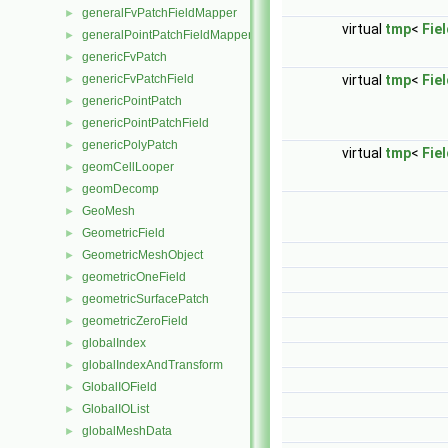
generalFvPatchFieldMapper
►
virtual
tmp
<
Fie
generalPointPatchFieldMapper
►
genericFvPatch
►
genericFvPatchField
virtual
tmp
<
Fie
►
genericPointPatch
►
genericPointPatchField
►
genericPolyPatch
►
virtual
tmp
<
Fie
geomCellLooper
►
geomDecomp
►
GeoMesh
►
GeometricField
►
GeometricMeshObject
►
geometricOneField
►
geometricSurfacePatch
►
geometricZeroField
►
globalIndex
►
globalIndexAndTransform
►
GlobalIOField
►
GlobalIOList
►
globalMeshData
►