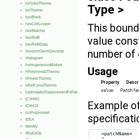
heSolidThermo
►
Type >
heThermo
►
hexBlock
►
This bound
hexCellLooper
►
hexMatcher
►
value const
hexRef8
►
hexRef8Data
►
number of 
hierarchGeomDecomp
►
Histogram
►
homogeneousMixture
►
Usage
hPolynomialThermo
►
hPowerThermo
►
Property
Descr
hRefConstThermo
►
value
Patch fa
hydrostaticDisplacementFvPatchVectorField
►
iC3H8O
►
Example of
IC8H18
►
icoPolynomial
►
specificati
IDEA
►
Identity
►
    <patchName>

ifEqEqOp
►