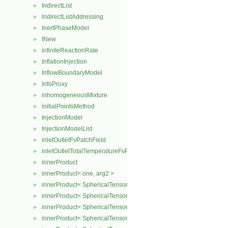
IndirectList
►
IndirectListAddressing
►
InertPhaseModel
►
INew
►
infiniteReactionRate
►
InflationInjection
►
InflowBoundaryModel
►
InfoProxy
►
inhomogeneousMixture
►
initialPointsMethod
►
InjectionModel
►
InjectionModelList
►
inletOutletFvPatchField
►
inletOutletTotalTemperatureFvPatchScalarField
►
innerProduct
►
innerProduct< one, arg2 >
►
innerProduct< SphericalTensor2D< Cmpt >, SphericalTensor2D< C
►
innerProduct< SphericalTensor2D< Cmpt >, SymmTensor2D< Cmpt
►
innerProduct< SphericalTensor2D< Cmpt >, Tensor2D< Cmpt > >
►
innerProduct< SphericalTensor2D< Cmpt >, Vector2D< Cmpt > >
►