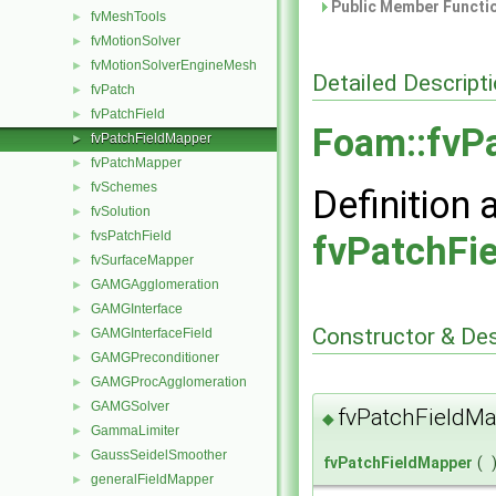
Public Member Functio
fvMeshTools
►
fvMotionSolver
►
fvMotionSolverEngineMesh
►
Detailed Descript
fvPatch
►
fvPatchField
►
Foam::fvP
fvPatchFieldMapper
►
fvPatchMapper
►
fvSchemes
►
Definition 
fvSolution
►
fvsPatchField
►
fvPatchFi
fvSurfaceMapper
►
GAMGAgglomeration
►
GAMGInterface
►
Constructor & De
GAMGInterfaceField
►
GAMGPreconditioner
►
GAMGProcAgglomeration
►
GAMGSolver
►
fvPatchFieldMa
◆
GammaLimiter
►
GaussSeidelSmoother
►
fvPatchFieldMapper
(
generalFieldMapper
►