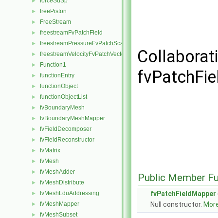
forceSuSp
►
freePiston
►
FreeStream
►
freestreamFvPatchField
►
freestreamPressureFvPatchScalarField
►
Collaborat
freestreamVelocityFvPatchVectorField
►
Function1
►
fvPatchFie
functionEntry
►
functionObject
►
functionObjectList
►
fvBoundaryMesh
►
fvBoundaryMeshMapper
►
fvFieldDecomposer
►
fvFieldReconstructor
►
fvMatrix
►
fvMesh
►
fvMeshAdder
►
Public Member Fu
fvMeshDistribute
►
fvMeshLduAddressing
fvPatchFieldMapper
►
fvMeshMapper
Null constructor.
More.
►
fvMeshSubset
►