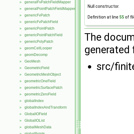
generalFvPatchFieldMapper
►
Null constructor.
generalPointPatchFieldMapper
►
genericFvPatch
►
Definition at line
55
of fi
genericFvPatchField
►
genericPointPatch
►
The docume
genericPointPatchField
►
genericPolyPatch
►
generated f
geomCellLooper
►
geomDecomp
►
GeoMesh
►
src/fini
GeometricField
►
GeometricMeshObject
►
geometricOneField
►
geometricSurfacePatch
►
geometricZeroField
►
globalIndex
►
globalIndexAndTransform
►
GlobalIOField
►
GlobalIOList
►
globalMeshData
►
globalPoints
►