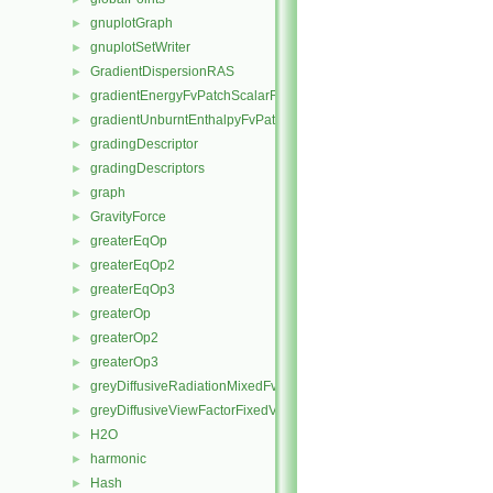
gnuplotGraph
►
gnuplotSetWriter
►
GradientDispersionRAS
►
gradientEnergyFvPatchScalarField
►
gradientUnburntEnthalpyFvPatchScalarField
►
gradingDescriptor
►
gradingDescriptors
►
graph
►
GravityForce
►
greaterEqOp
►
greaterEqOp2
►
greaterEqOp3
►
greaterOp
►
greaterOp2
►
greaterOp3
►
greyDiffusiveRadiationMixedFvPatchScalarField
►
greyDiffusiveViewFactorFixedValueFvPatchScalarField
►
H2O
►
harmonic
►
Hash
►