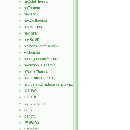
heSolidThermo
►
heThermo
►
hexBlock
►
hexCellLooper
►
hexMatcher
►
hexRef8
►
hexRef8Data
►
hierarchGeomDecomp
►
Histogram
►
homogeneousMixture
►
hPolynomialThermo
►
hPowerThermo
►
hRefConstThermo
►
hydrostaticDisplacementFvPatchVectorField
►
iC3H8O
►
IC8H18
►
icoPolynomial
►
IDEA
►
Identity
►
ifEqEqOp
►
IFstream
►