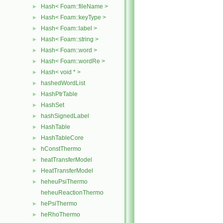
Hash< Foam::fileName >
►
Hash< Foam::keyType >
►
Hash< Foam::label >
►
Hash< Foam::string >
►
Hash< Foam::word >
►
Hash< Foam::wordRe >
►
Hash< void * >
►
hashedWordList
►
HashPtrTable
►
HashSet
►
hashSignedLabel
►
HashTable
►
HashTableCore
►
hConstThermo
►
heatTransferModel
►
HeatTransferModel
►
heheuPsiThermo
►
heheuReactionThermo
hePsiThermo
►
heRhoThermo
►