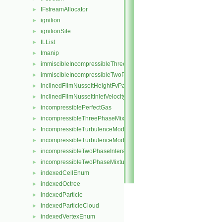
IFstreamAllocator
►
ignition
►
ignitionSite
►
ILList
►
Imanip
►
immiscibleIncompressibleThreePhaseMixture
►
immiscibleIncompressibleTwoPhaseMixture
►
inclinedFilmNusseltHeightFvPatchScalarField
►
inclinedFilmNusseltInletVelocityFvPatchVectorField
►
incompressiblePerfectGas
►
incompressibleThreePhaseMixture
►
IncompressibleTurbulenceModel
►
incompressibleTurbulenceModel
►
incompressibleTwoPhaseInteractingMixture
►
incompressibleTwoPhaseMixture
►
indexedCellEnum
►
indexedOctree
►
indexedParticle
►
indexedParticleCloud
►
indexedVertexEnum
►