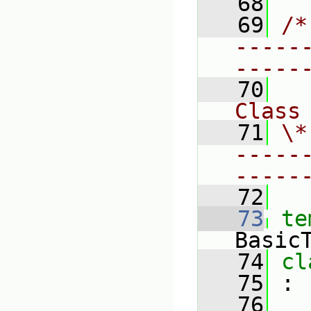
   68
   69
/*
-----
-----
   70
Class
   71
\*
-----
-----
   72
   73
te
Basic
   74
cl
   75
 :
   76