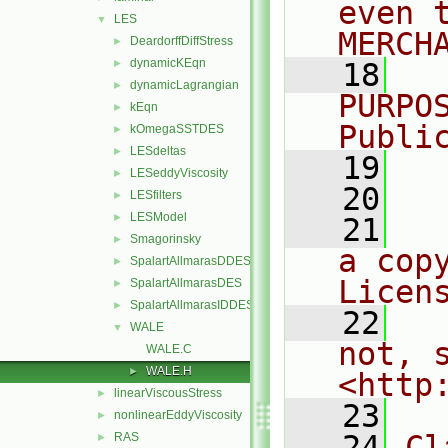
even 
LES
▼
MERCH
DeardorffDiffStress
►
dynamicKEqn
►
   18
  
dynamicLagrangian
►
PURPO
kEqn
►
Publi
kOmegaSSTDES
►
LESdeltas
►
   19
  
LESeddyViscosity
►
   20
LESfilters
►
LESModel
►
   21
  
Smagorinsky
►
a cop
SpalartAllmarasDDES
►
Licen
SpalartAllmarasDES
►
SpalartAllmarasIDDES
►
   22
  
WALE
▼
not, s
WALE.C
WALE.H
►
<http
linearViscousStress
►
   23
nonlinearEddyViscosity
►
   24
Cl
RAS
►