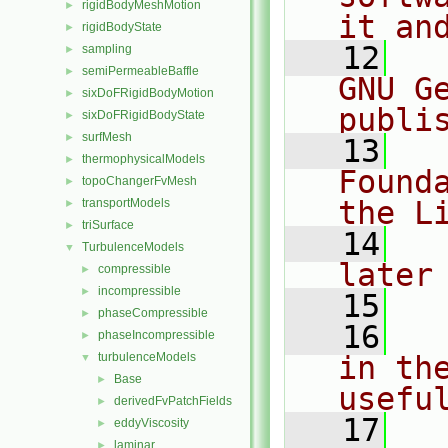
rigidBodyMeshMotion
►
it an
rigidBodyState
►
   12
  
sampling
►
semiPermeableBaffle
►
GNU G
sixDoFRigidBodyMotion
►
publi
sixDoFRigidBodyState
►
surfMesh
►
   13
  
thermophysicalModels
►
Found
topoChangerFvMesh
►
the L
transportModels
►
triSurface
►
   14
  
TurbulenceModels
▼
later
compressible
►
incompressible
►
   15
phaseCompressible
►
   16
  
phaseIncompressible
►
turbulenceModels
in the
▼
Base
►
usefu
derivedFvPatchFields
►
   17
  
eddyViscosity
►
laminar
►