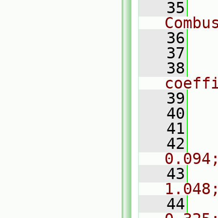
   35
  
Combu
   36
  
   37
   38
  
coeff
   39
  
   40
  
   41
  
   42
     
0.094
   43
     
1.048
   44
     