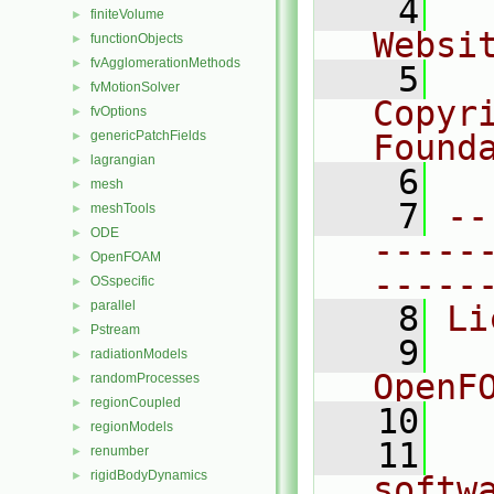
    4
  
finiteVolume
►
Websi
functionObjects
►
fvAgglomerationMethods
►
    5
  
fvMotionSolver
►
Copyr
fvOptions
►
genericPatchFields
Found
►
lagrangian
►
    6
  
mesh
►
    7
--
meshTools
►
ODE
►
-----
OpenFOAM
►
-----
OSspecific
►
parallel
►
    8
Li
Pstream
►
    9
  
radiationModels
►
OpenF
randomProcesses
►
regionCoupled
►
   10
regionModels
►
   11
  
renumber
►
rigidBodyDynamics
►
softw