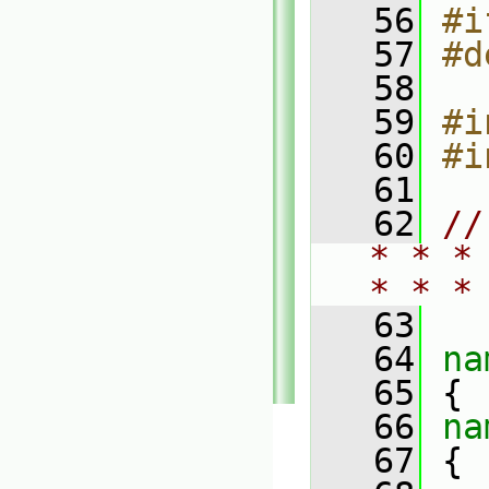
   56
#i
   57
#d
   58
   59
#i
   60
#i
   61
   62
//
* * *
* * *
   63
   64
na
   65
 {
   66
na
   67
 {