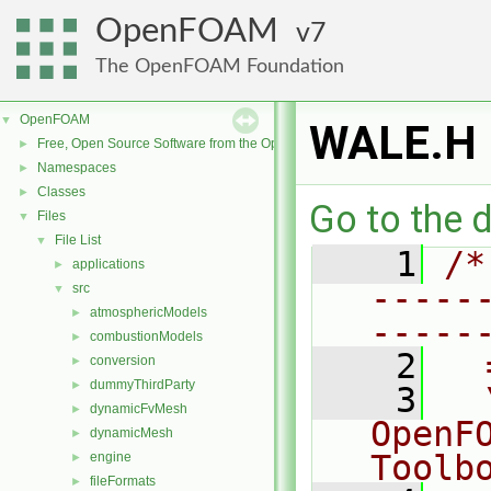
OpenFOAM
7
The OpenFOAM Foundation
OpenFOAM
▼
WALE.H
Free, Open Source Software from the OpenFOAM Foundation
►
Namespaces
►
Classes
►
Go to the d
Files
▼
File List
▼
    1
/*
applications
►
-----
src
▼
atmosphericModels
►
-----
combustionModels
►
    2
  
conversion
►
dummyThirdParty
►
    3
  
dynamicFvMesh
►
OpenF
dynamicMesh
►
Toolb
engine
►
fileFormats
►