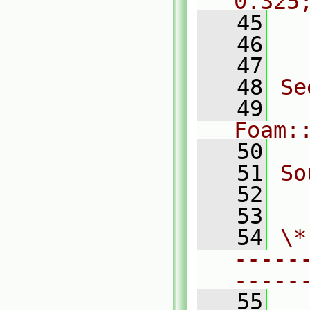
0.325
   45
  
   46
  
   47
   48
Se
   49
Foam:
   50
   51
So
   52
  
   53
   54
\*
-----
-----
   55