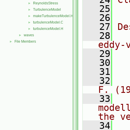
ReynoldsStress
►
   25
  
TurbulenceModel
►
   26
makeTurbulenceModel.H
►
turbulenceModel.C
►
   27
De
turbulenceModel.H
►
   28
  
waves
►
File Members
eddy-
►
   29
   30
  
   31
  
   32
  
F. (1
   33
  
model
the v
   34
  