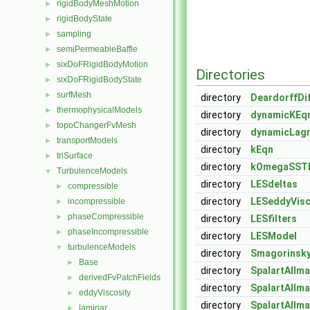
rigidBodyMeshMotion
►
rigidBodyState
►
sampling
►
semiPermeableBaffle
►
sixDoFRigidBodyMotion
►
Directories
sixDoFRigidBodyState
►
surfMesh
►
directory
DeardorffDi
thermophysicalModels
►
directory
dynamicKEq
topoChangerFvMesh
►
directory
dynamicLagr
transportModels
►
directory
kEqn
triSurface
►
directory
kOmegaSST
TurbulenceModels
▼
directory
LESdeltas
compressible
►
directory
LESeddyVisc
incompressible
►
phaseCompressible
►
directory
LESfilters
phaseIncompressible
►
directory
LESModel
turbulenceModels
▼
directory
Smagorinsk
Base
►
directory
SpalartAllm
derivedFvPatchFields
►
directory
SpalartAllm
eddyViscosity
►
directory
SpalartAllm
laminar
►