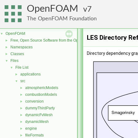
OpenFOAM
7
The OpenFOAM Foundation
OpenFOAM
▼
LES Directory Re
Free, Open Source Software from the OpenFOAM Foundation
►
Namespaces
►
Directory dependency gra
Classes
►
Files
▼
File List
▼
applications
►
src
▼
atmosphericModels
►
combustionModels
►
conversion
►
dummyThirdParty
►
dynamicFvMesh
►
dynamicMesh
►
engine
►
fileFormats
►