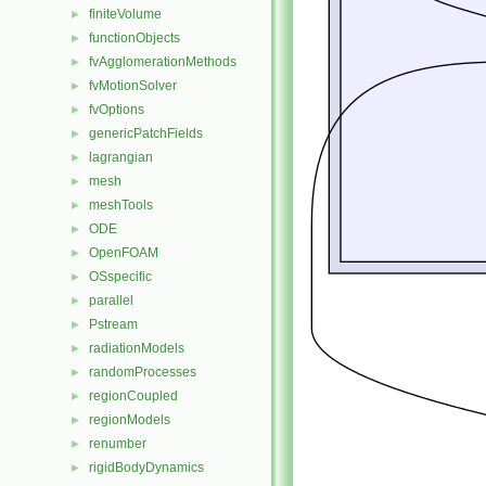
finiteVolume
►
functionObjects
►
fvAgglomerationMethods
►
fvMotionSolver
►
fvOptions
►
genericPatchFields
►
lagrangian
►
mesh
►
meshTools
►
ODE
►
OpenFOAM
►
OSspecific
►
parallel
►
Pstream
►
radiationModels
►
randomProcesses
►
regionCoupled
►
regionModels
►
renumber
►
rigidBodyDynamics
►