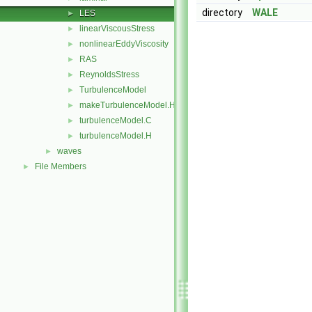
directory
WALE
LES
►
linearViscousStress
►
nonlinearEddyViscosity
►
RAS
►
ReynoldsStress
►
TurbulenceModel
►
makeTurbulenceModel.H
►
turbulenceModel.C
►
turbulenceModel.H
►
waves
►
File Members
►