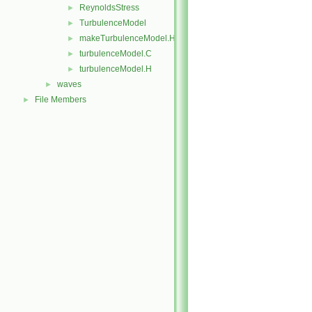
ReynoldsStress
►
TurbulenceModel
►
makeTurbulenceModel.H
►
turbulenceModel.C
►
turbulenceModel.H
►
waves
►
File Members
►