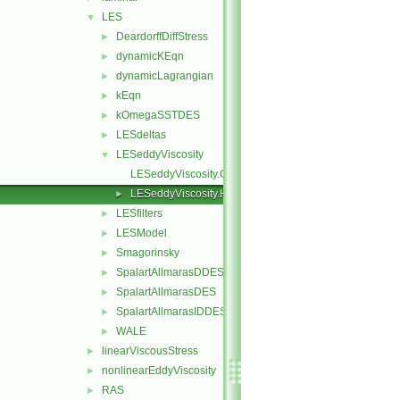
LES
▼
DeardorffDiffStress
►
dynamicKEqn
►
dynamicLagrangian
►
kEqn
►
kOmegaSSTDES
►
LESdeltas
►
LESeddyViscosity
▼
LESeddyViscosity.C
LESeddyViscosity.H
►
LESfilters
►
LESModel
►
Smagorinsky
►
SpalartAllmarasDDES
►
SpalartAllmarasDES
►
SpalartAllmarasIDDES
►
WALE
►
linearViscousStress
►
nonlinearEddyViscosity
►
RAS
►