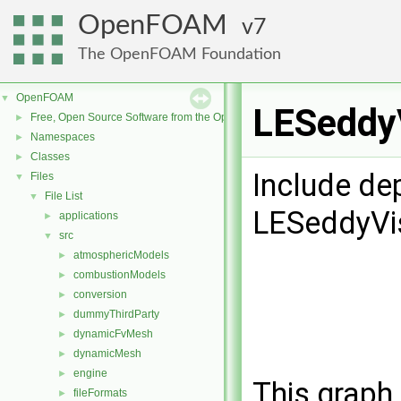
OpenFOAM
7
The OpenFOAM Foundation
OpenFOAM
▼
LESeddyV
Free, Open Source Software from the OpenFOAM Foundation
►
Namespaces
►
Classes
►
Include de
Files
▼
File List
▼
LESeddyVis
applications
►
src
▼
atmosphericModels
►
combustionModels
►
conversion
►
dummyThirdParty
►
dynamicFvMesh
►
dynamicMesh
►
engine
►
This graph 
fileFormats
►