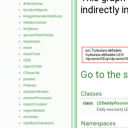
finiteVolume
►
indirectly i
functionObjects
►
fvAgglomerationMethods
►
fvMotionSolver
►
fvOptions
►
genericPatchFields
►
lagrangian
►
mesh
►
meshTools
►
ODE
►
OpenFOAM
►
Go to the s
OSspecific
►
parallel
►
Pstream
►
radiationModels
►
Classes
randomProcesses
►
class
LESeddyViscosi
regionCoupled
►
Eddy viscosity L
regionModels
►
renumber
►
Namespaces
rigidBodyDynamics
►