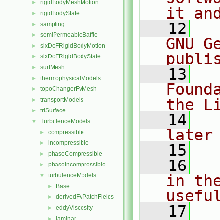
rigidBodyMeshMotion
►
it an
rigidBodyState
►
   12
  
sampling
►
semiPermeableBaffle
►
GNU G
sixDoFRigidBodyMotion
►
publi
sixDoFRigidBodyState
►
surfMesh
►
   13
  
thermophysicalModels
►
Found
topoChangerFvMesh
►
the L
transportModels
►
triSurface
►
   14
  
TurbulenceModels
▼
later
compressible
►
incompressible
►
   15
phaseCompressible
►
   16
  
phaseIncompressible
►
turbulenceModels
in the
▼
Base
►
usefu
derivedFvPatchFields
►
   17
  
eddyViscosity
►
laminar
►