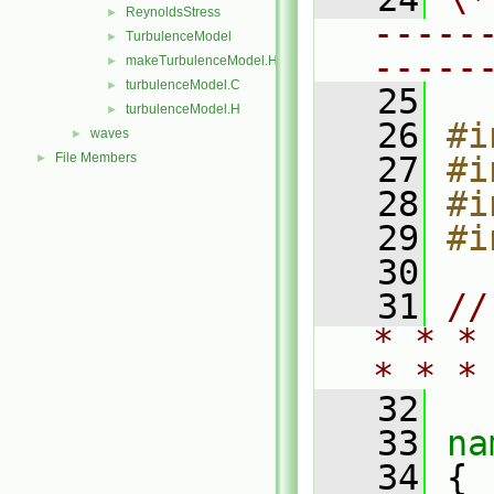
ReynoldsStress
►
-----
TurbulenceModel
►
-----
makeTurbulenceModel.H
►
turbulenceModel.C
►
   25
turbulenceModel.H
►
   26
#i
waves
►
File Members
   27
#i
►
   28
#i
   29
#i
   30
   31
//
* * *
* * *
   32
   33
na
   34
 {