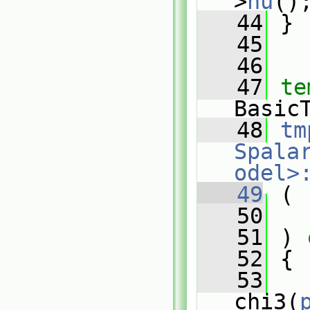
>
nu
()
   44
 }
   45
   46
   47
te
Basic
   48
tm
Spala
odel>
   49
 (
   50
   51
 ) 
   52
 {
   53
chi3(