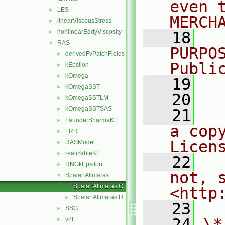
even 
LES
►
MERCH
linearViscousStress
►
nonlinearEddyViscosity
►
   18
  
RAS
▼
PURPO
derivedFvPatchFields
►
Publi
kEpsilon
►
kOmega
►
   19
  
kOmegaSST
►
   20
kOmegaSSTLM
►
kOmegaSSTSAS
►
   21
  
LaunderSharmaKE
►
a cop
LRR
►
Licen
RASModel
►
realizableKE
►
   22
  
RNGkEpsilon
►
not, s
SpalartAllmaras
▼
SpalartAllmaras.C
<http
SpalartAllmaras.H
►
   23
SSG
►
   24
\*
v2f
►