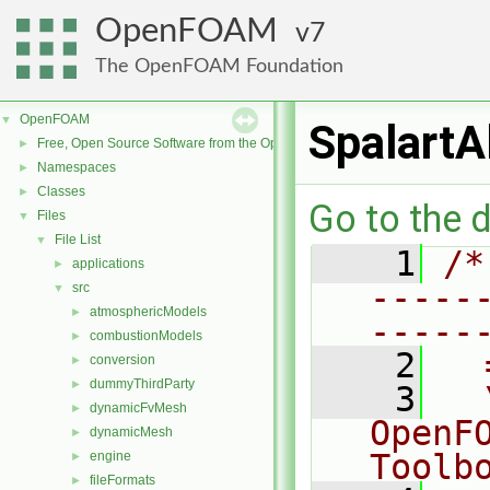
OpenFOAM
7
The OpenFOAM Foundation
OpenFOAM
▼
SpalartA
Free, Open Source Software from the OpenFOAM Foundation
►
Namespaces
►
Classes
►
Go to the d
Files
▼
File List
▼
    1
/*
applications
►
-----
src
▼
atmosphericModels
►
-----
combustionModels
►
    2
  
conversion
►
dummyThirdParty
►
    3
  
dynamicFvMesh
►
OpenF
dynamicMesh
►
Toolb
engine
►
fileFormats
►