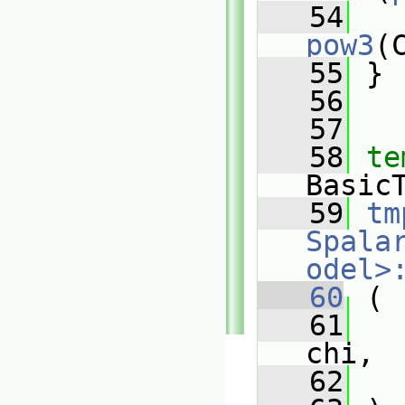
   54
pow3
(
   55
 }
   56
   57
   58
te
Basic
   59
tm
Spala
odel>
   60
 (
   61
chi,
   62