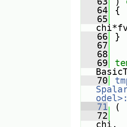
   63
 ) 
   64
 {
   65
chi*f
   66
 }
   67
   68
   69
te
Basic
   70
tm
Spala
odel>
   71
 (
   72
chi,