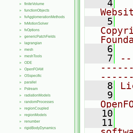
    4
  
finiteVolume
►
Websi
functionObjects
►
fvAgglomerationMethods
►
    5
  
fvMotionSolver
►
Copyr
fvOptions
►
genericPatchFields
Found
►
lagrangian
►
    6
  
mesh
►
    7
--
meshTools
►
ODE
►
-----
OpenFOAM
►
-----
OSspecific
►
parallel
►
    8
Li
Pstream
►
    9
  
radiationModels
►
OpenF
randomProcesses
►
regionCoupled
►
   10
regionModels
►
   11
  
renumber
►
rigidBodyDynamics
►
softw