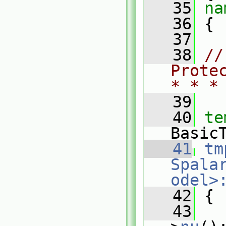
   35
na
   36
 {
   37
   38
//
Prote
* * *
   39
   40
te
Basic
   41
tm
Spala
odel>
   42
{
   43