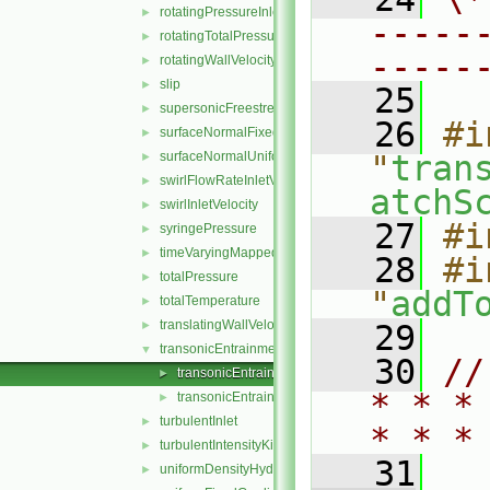
rotatingPressureInletOutletVelocity
►
-----
rotatingTotalPressure
►
-----
rotatingWallVelocity
►
slip
►
   25
supersonicFreestream
►
   26
#i
surfaceNormalFixedValue
►
surfaceNormalUniformFixedValue
"
tran
►
swirlFlowRateInletVelocity
►
atchS
swirlInletVelocity
►
   27
#i
syringePressure
►
timeVaryingMappedFixedValue
►
   28
#i
totalPressure
►
"
addT
totalTemperature
►
translatingWallVelocity
►
   29
transonicEntrainmentPressure
▼
   30
//
transonicEntrainmentPressureFvPatchScalarField.C
►
* * *
transonicEntrainmentPressureFvPatchScalarField.H
►
turbulentInlet
►
* * *
turbulentIntensityKineticEnergyInlet
►
   31
uniformDensityHydrostaticPressure
►