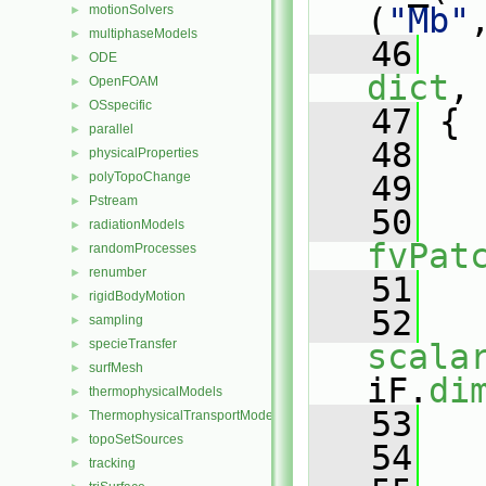
(
"Mb"
motionSolvers
►
multiphaseModels
►
   46
   
ODE
►
dict
,
OpenFOAM
►
OSspecific
►
   47
 {
parallel
►
   48
physicalProperties
►
polyTopoChange
   49
   
►
Pstream
►
   50
radiationModels
►
fvPat
randomProcesses
►
renumber
►
   51
   
rigidBodyMotion
►
   52
sampling
►
specieTransfer
►
scala
surfMesh
►
iF.
di
thermophysicalModels
►
   53
   
ThermophysicalTransportModels
►
topoSetSources
►
   54
   
tracking
►