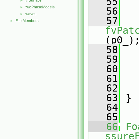
   55
triSurface
►
twoPhaseModels
►
   56
   
waves
►
   57
File Members
►
fvPat
(p0_)
   58
   
   59
   60
   
   61
   
   62
   
   63
 }
   64
   65
   66
Fo
ssure