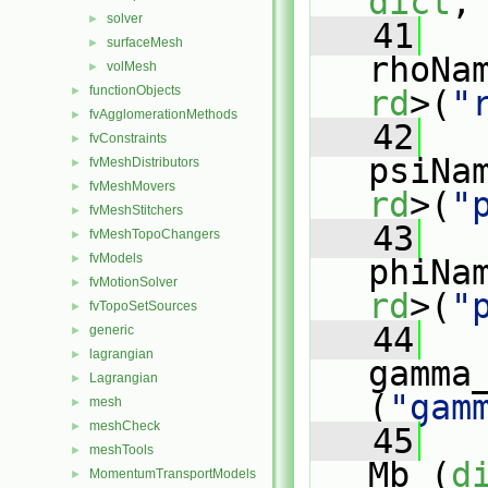
dict
,
solver
►
   41
surfaceMesh
►
rhoNa
volMesh
►
functionObjects
►
rd
>(
"
fvAgglomerationMethods
►
   42
fvConstraints
►
psiNa
fvMeshDistributors
►
fvMeshMovers
►
rd
>(
"
fvMeshStitchers
►
   43
fvMeshTopoChangers
►
fvModels
►
phiNa
fvMotionSolver
►
rd
>(
"
fvTopoSetSources
►
   44
generic
►
lagrangian
►
gamma
Lagrangian
►
(
"gam
mesh
►
meshCheck
►
   45
meshTools
►
Mb_(
d
MomentumTransportModels
►