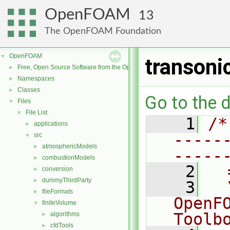
OpenFOAM
13
The OpenFOAM Foundation
OpenFOAM
▼
transoni
Free, Open Source Software from the OpenFOAM Foundation
►
Namespaces
►
Classes
►
Go to the d
Files
▼
File List
▼
    1
/*
applications
►
-----
src
▼
atmosphericModels
►
-----
combustionModels
►
    2
  
conversion
►
dummyThirdParty
►
    3
  
fileFormats
►
OpenF
finiteVolume
▼
Toolb
algorithms
►
cfdTools
►