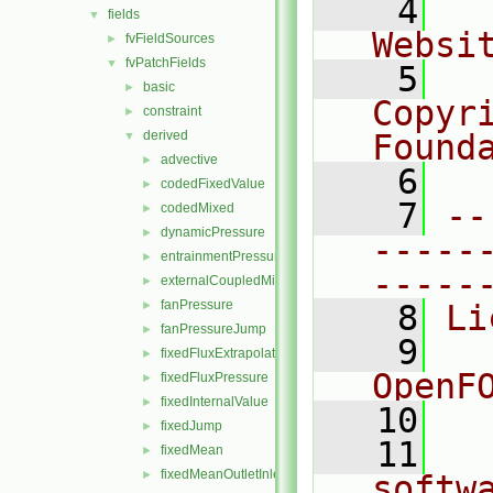
    4
  
fields
▼
Websi
fvFieldSources
►
fvPatchFields
▼
    5
  
basic
►
Copyr
constraint
►
derived
Found
▼
advective
►
    6
  
codedFixedValue
►
    7
--
codedMixed
►
dynamicPressure
►
-----
entrainmentPressure
►
-----
externalCoupledMixed
►
fanPressure
►
    8
Li
fanPressureJump
►
    9
  
fixedFluxExtrapolatedPressure
►
OpenF
fixedFluxPressure
►
fixedInternalValue
►
   10
fixedJump
►
   11
  
fixedMean
►
fixedMeanOutletInlet
►
softw