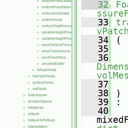
uniformFixedGradient
►
   32
Fo
uniformFixedValue
►
ssure
uniformInletOutlet
►
   33
tr
uniformJump
►
uniformTotalPressure
►
vPatc
variableHeightFlowRate
►
   34
 (
variableHeightFlowRateInletVelocity
►
waveSurfacePressure
►
   35
waveTransmissive
►
   36
zeroFixedValue
►
Dimens
zeroInletOutlet
►
fvPatchField
►
volMe
fvsPatchFields
►
   37
surfaceFields
►
volFields
►
   38
 )
finiteVolume
►
   39
 :
functionObjects
►
fvMatrices
   40
►
fvMesh
►
mixed
fvMeshToFvMesh
►
interpolation
►