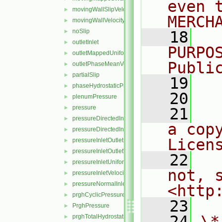
even 
movingWallSlipVelocity
►
MERCH
movingWallVelocity
►
noSlip
►
   18
  
outletInlet
►
PURPO
outletMappedUniformInlet
►
Publi
outletPhaseMeanVelocity
►
partialSlip
►
   19
  
phaseHydrostaticPressure
►
   20
plenumPressure
►
pressure
►
   21
  
pressureDirectedInletOutletVelocity
►
a cop
pressureDirectedInletVelocity
►
Licen
pressureInletOutletParSlipVelocity
►
pressureInletOutletVelocity
►
   22
  
pressureInletUniformVelocity
►
not, s
pressureInletVelocity
►
pressureNormalInletOutletVelocity
►
<http
prghCyclicPressure
►
   23
PrghPressure
►
   24
\*
prghTotalHydrostaticPressure
►