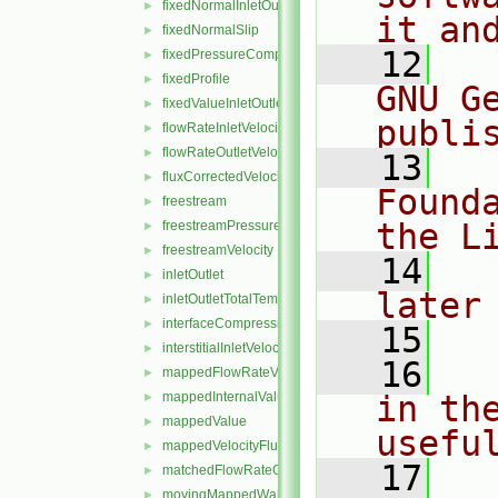
fixedNormalInletOutletVelocity
►
it an
fixedNormalSlip
►
   12
  
fixedPressureCompressibleDensity
►
fixedProfile
►
GNU G
fixedValueInletOutlet
►
publi
flowRateInletVelocity
►
flowRateOutletVelocity
►
   13
  
fluxCorrectedVelocity
►
Found
freestream
►
the L
freestreamPressure
►
freestreamVelocity
►
   14
  
inletOutlet
►
later
inletOutletTotalTemperature
►
interfaceCompression
►
   15
interstitialInletVelocity
►
   16
  
mappedFlowRateVelocity
►
mappedInternalValue
in the
►
mappedValue
►
usefu
mappedVelocityFlux
►
   17
  
matchedFlowRateOutletVelocity
►
movingMappedWallVelocity
►