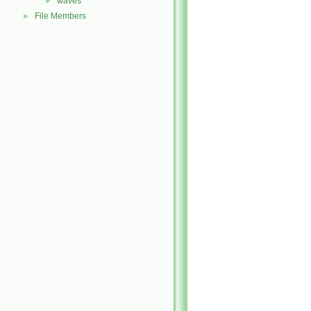
waves
►
File Members
►