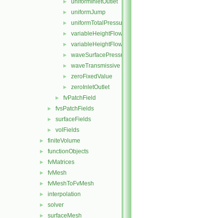
uniformInletOutlet
►
uniformJump
►
uniformTotalPressure
►
variableHeightFlowRate
►
variableHeightFlowRateInletVelocity
►
waveSurfacePressure
►
waveTransmissive
►
zeroFixedValue
►
zeroInletOutlet
►
fvPatchField
►
fvsPatchFields
►
surfaceFields
►
volFields
►
finiteVolume
►
functionObjects
►
fvMatrices
►
fvMesh
►
fvMeshToFvMesh
►
interpolation
►
solver
►
surfaceMesh
►