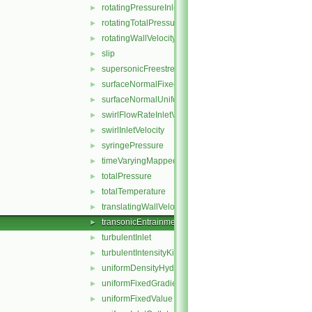
rotatingPressureInletOutletVelocity
►
rotatingTotalPressure
►
rotatingWallVelocity
►
slip
►
supersonicFreestream
►
surfaceNormalFixedValue
►
surfaceNormalUniformFixedValue
►
swirlFlowRateInletVelocity
►
swirlInletVelocity
►
syringePressure
►
timeVaryingMappedFixedValue
►
totalPressure
►
totalTemperature
►
translatingWallVelocity
►
transonicEntrainmentPressure
►
turbulentInlet
►
turbulentIntensityKineticEnergyInlet
►
uniformDensityHydrostaticPressure
►
uniformFixedGradient
►
uniformFixedValue
►