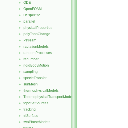
ODE
►
OpenFOAM
►
OSspecific
►
parallel
►
physicalProperties
►
polyTopoChange
►
Pstream
►
radiationModels
►
randomProcesses
►
renumber
►
rigidBodyMotion
►
sampling
►
specieTransfer
►
surfMesh
►
thermophysicalModels
►
ThermophysicalTransportModels
►
topoSetSources
►
tracking
►
triSurface
►
twoPhaseModels
►