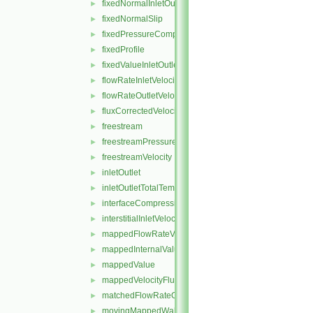
fixedNormalInletOutletVelocity
►
fixedNormalSlip
►
fixedPressureCompressibleDensity
►
fixedProfile
►
fixedValueInletOutlet
►
flowRateInletVelocity
►
flowRateOutletVelocity
►
fluxCorrectedVelocity
►
freestream
►
freestreamPressure
►
freestreamVelocity
►
inletOutlet
►
inletOutletTotalTemperature
►
interfaceCompression
►
interstitialInletVelocity
►
mappedFlowRateVelocity
►
mappedInternalValue
►
mappedValue
►
mappedVelocityFlux
►
matchedFlowRateOutletVelocity
►
movingMappedWallVelocity
►