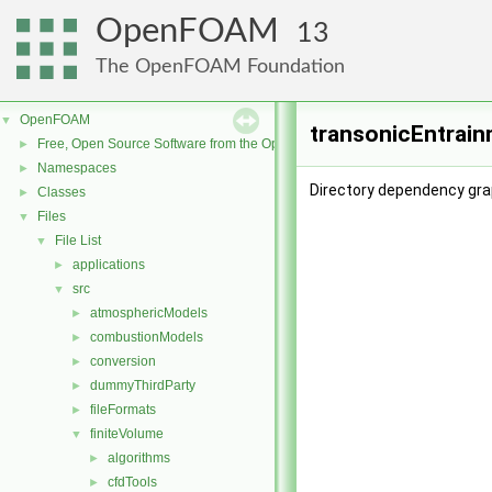
OpenFOAM
13
The OpenFOAM Foundation
OpenFOAM
▼
transonicEntrain
Free, Open Source Software from the OpenFOAM Foundation
►
Namespaces
►
Directory dependency gra
Classes
►
Files
▼
File List
▼
applications
►
src
▼
atmosphericModels
►
combustionModels
►
conversion
►
dummyThirdParty
►
fileFormats
►
finiteVolume
▼
algorithms
►
cfdTools
►