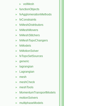
volMesh
►
functionObjects
►
fvAgglomerationMethods
►
fvConstraints
►
fvMeshDistributors
►
fvMeshMovers
►
fvMeshStitchers
►
fvMeshTopoChangers
►
fvModels
►
fvMotionSolver
►
fvTopoSetSources
►
generic
►
lagrangian
►
Lagrangian
►
mesh
►
meshCheck
►
meshTools
►
MomentumTransportModels
►
motionSolvers
►
multiphaseModels
►