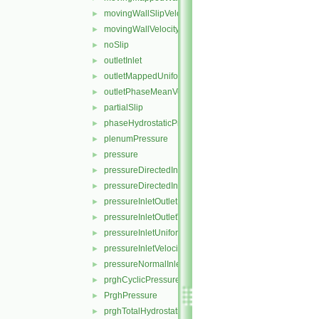
movingWallSlipVelocity
►
movingWallVelocity
►
noSlip
►
outletInlet
►
outletMappedUniformInlet
►
outletPhaseMeanVelocity
►
partialSlip
►
phaseHydrostaticPressure
►
plenumPressure
►
pressure
►
pressureDirectedInletOutletVelocity
►
pressureDirectedInletVelocity
►
pressureInletOutletParSlipVelocity
►
pressureInletOutletVelocity
►
pressureInletUniformVelocity
►
pressureInletVelocity
►
pressureNormalInletOutletVelocity
►
prghCyclicPressure
►
PrghPressure
►
prghTotalHydrostaticPressure
►