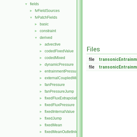
fields
▼
fvFieldSources
►
fvPatchFields
▼
basic
►
constraint
►
derived
▼
advective
►
Files
codedFixedValue
►
codedMixed
►
file
transonicEntrainm
dynamicPressure
►
file
transonicEntrainm
entrainmentPressure
►
externalCoupledMixed
►
fanPressure
►
fanPressureJump
►
fixedFluxExtrapolatedPressure
►
fixedFluxPressure
►
fixedInternalValue
►
fixedJump
►
fixedMean
►
fixedMeanOutletInlet
►