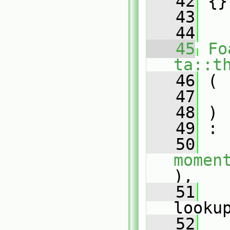
   42
 {}
   43
   44
   45
Fo
ta::t
   46
 (
   47
   48
 )
   49
 :
   50
momen
),
   51
   
looku
   52
   