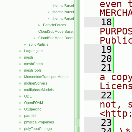
even 
thermoParcelInjectionDataIO.C
MERCH
thermoParcelInjectionDataIOList.C
►
thermoParcelInjectionDataIOList.H
►
   18
  
ParticleForces
►
PURPO
CloudSubModelBase.C
Publi
CloudSubModelBase.H
►
solidParticle
►
   19
  
Lagrangian
►
   20
mesh
►
meshCheck
►
   21
  
meshTools
►
a cop
MomentumTransportModels
►
Licen
motionSolvers
►
multiphaseModels
►
   22
  
ODE
►
not, s
OpenFOAM
►
OSspecific
►
<http
parallel
►
   23
physicalProperties
►
   24
\*
polyTopoChange
►