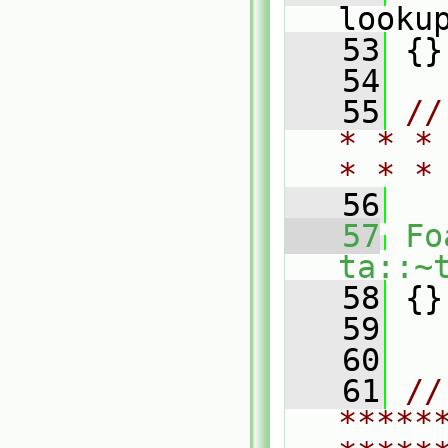
looku
   53
 {}
   54
   55
//
* * *
* * *
   56
   57
Fo
ta::~
   58
 {}
   59
   60
   61
// 
*****