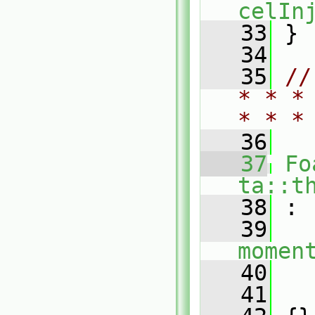
celIn
   33
 }
   34
   35
//
* * *
* * *
   36
   37
Fo
ta::t
   38
 :
   39
momen
   40
   
   41
   