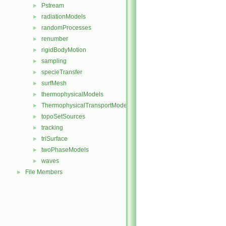
Pstream
►
radiationModels
►
randomProcesses
►
renumber
►
rigidBodyMotion
►
sampling
►
specieTransfer
►
surfMesh
►
thermophysicalModels
►
ThermophysicalTransportModels
►
topoSetSources
►
tracking
►
triSurface
►
twoPhaseModels
►
waves
►
File Members
►