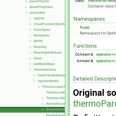
class
thermoParcelIn
parcelThermo
►
Container class 
phaseProperties
►
submodels
▼
Namespaces
addOns
►
CloudFunctionObjects
►
Foam
ForceTypes
►
Namespace for Ope
Momentum
►
MPPIC
►
Functions
Reacting
►
ReactingMultiphase
►
Ostream &
operator<<
Spray
►
Istream &
operator>>
subModelBase
►
Thermodynamic
▼
HeatTransferModel
►
Detailed Descript
InjectionModel
▼
ThermoLookupTableInjection
▼
Original so
ThermoLookupTableInjection.C
ThermoLookupTableInjection.H
►
thermoParc
thermoParcelInjectionData.C
►
thermoParcelInjectionData.H
►
thermoParcelInjectionDataI.H