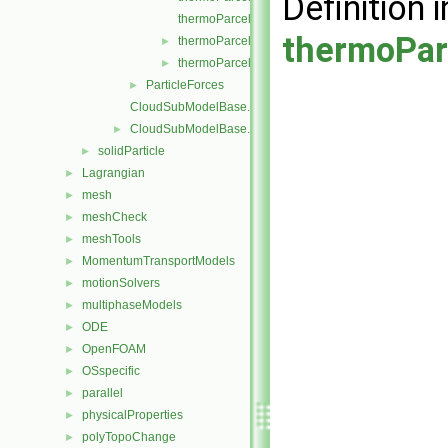
Definition i
thermoParcelInjectionDataIO.C
thermoPar
thermoParcelInjectionDataIOList.C
►
thermoParcelInjectionDataIOList.H
►
ParticleForces
►
CloudSubModelBase.C
CloudSubModelBase.H
►
solidParticle
►
Lagrangian
►
mesh
►
meshCheck
►
meshTools
►
MomentumTransportModels
►
motionSolvers
►
multiphaseModels
►
ODE
►
OpenFOAM
►
OSspecific
►
parallel
►
physicalProperties
►
polyTopoChange
►