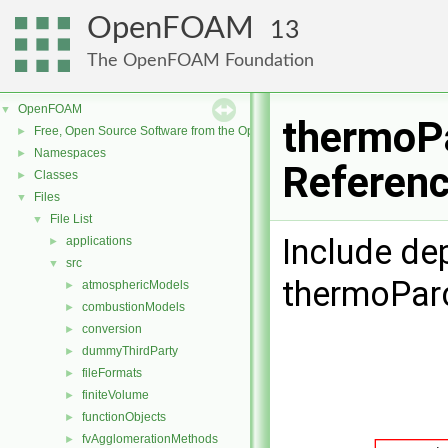
OpenFOAM
13
The OpenFOAM Foundation
OpenFOAM
▼
thermoPa
Free, Open Source Software from the OpenFOAM Foundation
►
Namespaces
►
Referen
Classes
►
Files
▼
File List
▼
Include de
applications
►
src
▼
thermoParc
atmosphericModels
►
combustionModels
►
conversion
►
dummyThirdParty
►
fileFormats
►
finiteVolume
►
functionObjects
►
fvAgglomerationMethods
►