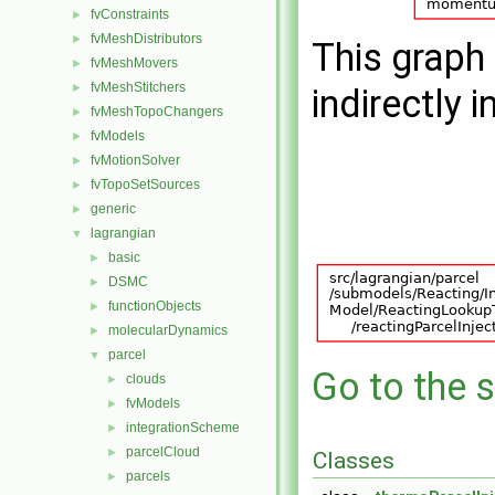
fvConstraints
►
fvMeshDistributors
►
This graph 
fvMeshMovers
►
fvMeshStitchers
►
indirectly i
fvMeshTopoChangers
►
fvModels
►
fvMotionSolver
►
fvTopoSetSources
►
generic
►
lagrangian
▼
basic
►
DSMC
►
functionObjects
►
molecularDynamics
►
parcel
▼
Go to the s
clouds
►
fvModels
►
integrationScheme
►
parcelCloud
►
Classes
parcels
►