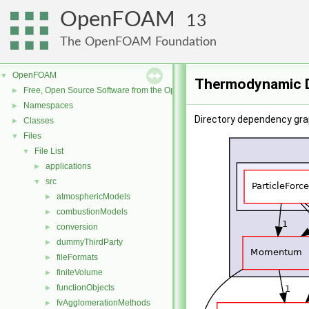
OpenFOAM
13
The OpenFOAM Foundation
OpenFOAM
▼
Thermodynamic D
Free, Open Source Software from the OpenFOAM Foundation
►
Namespaces
►
Directory dependency gr
Classes
►
Files
▼
File List
▼
applications
►
src
▼
atmosphericModels
►
combustionModels
►
conversion
►
dummyThirdParty
►
fileFormats
►
finiteVolume
►
functionObjects
►
fvAgglomerationMethods
►