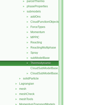
parcelThermo
►
phaseProperties
►
submodels
▼
addOns
►
CloudFunctionObjects
►
ForceTypes
►
Momentum
►
MPPIC
►
Reacting
►
ReactingMultiphase
►
Spray
►
subModelBase
►
Thermodynamic
►
CloudSubModelBase.C
CloudSubModelBase.H
►
solidParticle
►
Lagrangian
►
mesh
►
meshCheck
►
meshTools
►
MomentumTransportModels
►