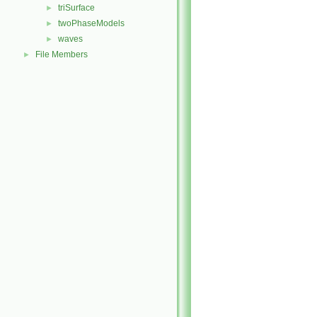
triSurface
►
twoPhaseModels
►
waves
►
File Members
►