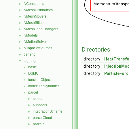
fvConstraints
►
fvMeshDistributors
►
fvMeshMovers
►
fvMeshStitchers
►
fvMeshTopoChangers
►
fvModels
►
fvMotionSolver
►
fvTopoSetSources
Directories
►
generic
►
directory
HeatTransf
lagrangian
▼
directory
InjectionMo
basic
►
directory
ParticleForc
DSMC
►
functionObjects
►
molecularDynamics
►
parcel
▼
clouds
►
fvModels
►
integrationScheme
►
parcelCloud
►
parcels
►