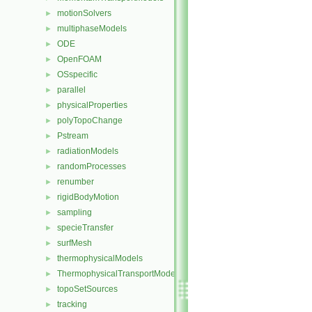
motionSolvers
►
multiphaseModels
►
ODE
►
OpenFOAM
►
OSspecific
►
parallel
►
physicalProperties
►
polyTopoChange
►
Pstream
►
radiationModels
►
randomProcesses
►
renumber
►
rigidBodyMotion
►
sampling
►
specieTransfer
►
surfMesh
►
thermophysicalModels
►
ThermophysicalTransportModels
►
topoSetSources
►
tracking
►