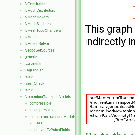
fvConstraints
►
fvMeshDistributors
►
fvMeshMovers
►
fvMeshStitchers
►
This graph 
fvMeshTopoChangers
►
fvModels
►
indirectly i
fvMotionSolver
►
fvTopoSetSources
►
generic
►
lagrangian
►
Lagrangian
►
mesh
►
meshCheck
►
meshTools
►
MomentumTransportModels
▼
compressible
►
incompressible
►
momentumTransportModels
▼
Base
►
derivedFvPatchFields
►