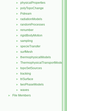
physicalProperties
►
polyTopoChange
►
Pstream
►
radiationModels
►
randomProcesses
►
renumber
►
rigidBodyMotion
►
sampling
►
specieTransfer
►
surfMesh
►
thermophysicalModels
►
ThermophysicalTransportModels
►
topoSetSources
►
tracking
►
triSurface
►
twoPhaseModels
►
waves
►
File Members
►