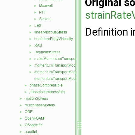
Original so
Maxwell
►
strainRate
PTT
►
Stokes
►
LES
►
Definition i
linearViscousStress
►
nonlinearEddyViscosity
►
RAS
►
ReynoldsStress
►
makeMomentumTransportModel.H
►
momentumTransportModel.C
►
momentumTransportModel.H
►
momentumTransportModelTemplates.C
phaseCompressible
►
phaseIncompressible
►
motionSolvers
►
multiphaseModels
►
ODE
►
OpenFOAM
►
OSspecific
►
parallel
►