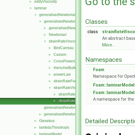
Go to the s
eddyViscosity
►
laminar
▼
generalisedNewtonian
▼
Classes
generalisedNewtonianViscosityModels
▼
generalisedNewtonianViscosityModel
►
class
strainRateVisc
Newtonian
►
An abstract base
strainRateViscosityModels
▼
More...
BirdCarreau
►
Casson
►
Namespaces
CrossPowerLaw
►
HerschelBulkley
►
Foam
powerLaw
►
Namespace for Ope
strainRateFunction
►
Foam::laminarModel
strainRateViscosityModel
▼
Foam::laminarModel
strainRateViscosityModel.C
►
A namespace for the
strainRateViscosityModel.H
►
generalisedNewtonian.C
generalisedNewtonian.H
►
Detailed Descript
Giesekus
►
lambdaThixotropic
►
laminarModel
►