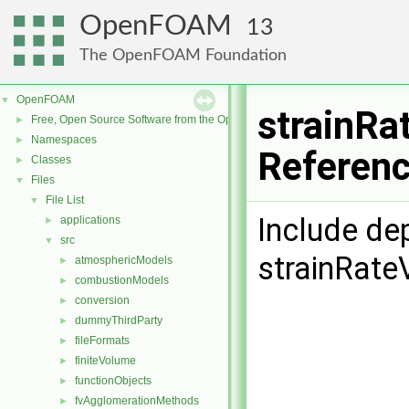
OpenFOAM
13
The OpenFOAM Foundation
OpenFOAM
▼
strainRa
Free, Open Source Software from the OpenFOAM Foundation
►
Namespaces
►
Referen
Classes
►
Files
▼
File List
▼
Include de
applications
►
src
▼
strainRate
atmosphericModels
►
combustionModels
►
conversion
►
dummyThirdParty
►
fileFormats
►
finiteVolume
►
functionObjects
►
fvAgglomerationMethods
►