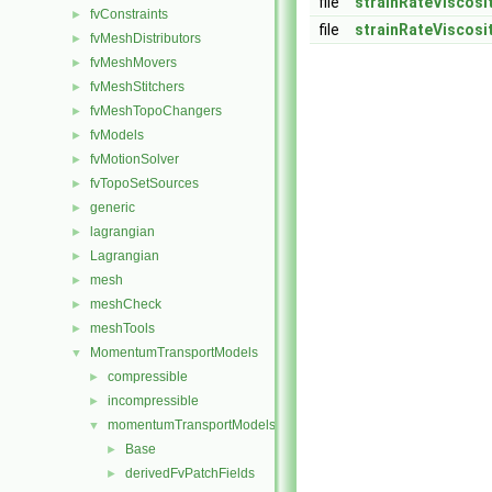
file
strainRateViscosi
fvConstraints
►
file
strainRateViscosi
fvMeshDistributors
►
fvMeshMovers
►
fvMeshStitchers
►
fvMeshTopoChangers
►
fvModels
►
fvMotionSolver
►
fvTopoSetSources
►
generic
►
lagrangian
►
Lagrangian
►
mesh
►
meshCheck
►
meshTools
►
MomentumTransportModels
▼
compressible
►
incompressible
►
momentumTransportModels
▼
Base
►
derivedFvPatchFields
►