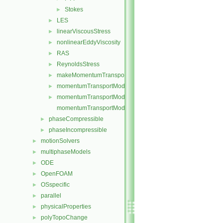
Stokes
►
LES
►
linearViscousStress
►
nonlinearEddyViscosity
►
RAS
►
ReynoldsStress
►
makeMomentumTransportModel.H
►
momentumTransportModel.C
►
momentumTransportModel.H
►
momentumTransportModelTemplates.C
phaseCompressible
►
phaseIncompressible
►
motionSolvers
►
multiphaseModels
►
ODE
►
OpenFOAM
►
OSspecific
►
parallel
►
physicalProperties
►
polyTopoChange
►