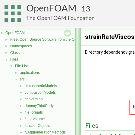
OpenFOAM
13
The OpenFOAM Foundation
OpenFOAM
▼
strainRateViscos
Free, Open Source Software from the OpenFOAM Foundation
►
Namespaces
►
Directory dependency gra
Classes
►
Files
▼
File List
▼
applications
►
src
▼
atmosphericModels
►
combustionModels
►
conversion
►
dummyThirdParty
►
fileFormats
►
finiteVolume
►
Files
functionObjects
►
fvAgglomerationMethods
►