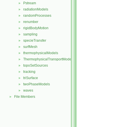
Pstream
►
radiationModels
►
randomProcesses
►
renumber
►
rigidBodyMotion
►
sampling
►
specieTransfer
►
surfMesh
►
thermophysicalModels
►
ThermophysicalTransportModels
►
topoSetSources
►
tracking
►
triSurface
►
twoPhaseModels
►
waves
►
File Members
►