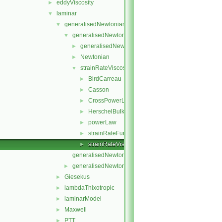
eddyViscosity
►
laminar
▼
generalisedNewtonian
▼
generalisedNewtonianViscosityModels
▼
generalisedNewtonianViscosityModel
►
Newtonian
►
strainRateViscosityModels
▼
BirdCarreau
►
Casson
►
CrossPowerLaw
►
HerschelBulkley
►
powerLaw
►
strainRateFunction
►
strainRateViscosityModel
►
generalisedNewtonian.C
generalisedNewtonian.H
►
Giesekus
►
lambdaThixotropic
►
laminarModel
►
Maxwell
►
PTT
►