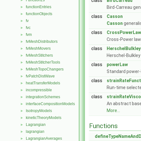
Function2s
class
BirdCarreau
►
functionEntries
Bird-Carreau gen
►
functionObjects
►
class
Casson
fv
►
Casson
general
fvc
►
class
CrossPowerLaw
fvm
►
Cross-Power law
fvMeshDistributors
►
class
HerschelBulkley
fvMeshMovers
►
Herschel-Bulkley
fvMeshStitchers
►
fvMeshStitcherTools
►
class
powerLaw
fvMeshTopoChangers
►
Standard power-
fvPatchDistWave
►
class
strainRateFunct
heatTransferModels
►
Run-time selecte
incompressible
►
class
strainRateVisc
integrationSchemes
►
An abstract base
interfaceCompositionModels
►
More...
IsotropyModels
►
kineticTheoryModels
►
Functions
Lagrangian
►
lagrangian
►
defineTypeNameAnd
LagrangianAverages
►