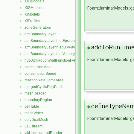
XiEqModels
►
XiGModels
Foam::laminarModels::
►
XiModels
►
XiProfiles
►
zoneGenerators
►
atmBoundaryLayer
►
atmBoundaryLayerInletEpsilonFvPatchScalarField
►
addToRunTimeS
◆
atmBoundaryLayerInletKFvPatchScalarField
►
atmBoundaryLayerInletVelocityFvPatchVectorField
►
Foam::laminarModels::
nutkAtmRoughWallFunctionFvPatchScalarField
►
combustionModel
►
consumptionSpeed
►
reactionRateFlameArea
►
mergedCyclicPolyPatch
►
meshReader
►
boundaryRegion
►
defineTypeNa
◆
cellTable
►
meshWriter
►
Foam::laminarModels::
polyDualMesh
►
OBJstream
►
vtkUnstructuredReader
►