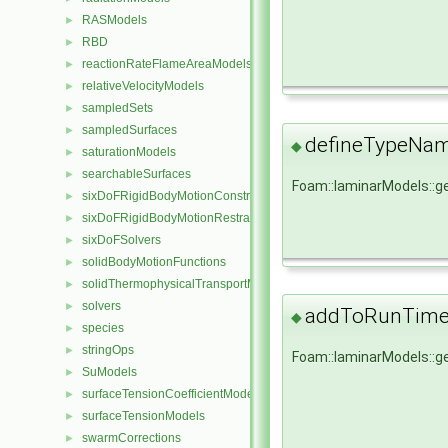
RASModels
►
RBD
►
reactionRateFlameAreaModels
►
relativeVelocityModels
►
sampledSets
►
sampledSurfaces
►
defineTypeNa
◆
saturationModels
►
searchableSurfaces
►
Foam::laminarModels::
sixDoFRigidBodyMotionConstraints
►
sixDoFRigidBodyMotionRestraints
►
sixDoFSolvers
►
solidBodyMotionFunctions
►
solidThermophysicalTransportModels
►
solvers
►
addToRunTimeS
◆
species
►
stringOps
►
Foam::laminarModels::
SuModels
►
surfaceTensionCoefficientModels
►
surfaceTensionModels
►
swarmCorrections
►