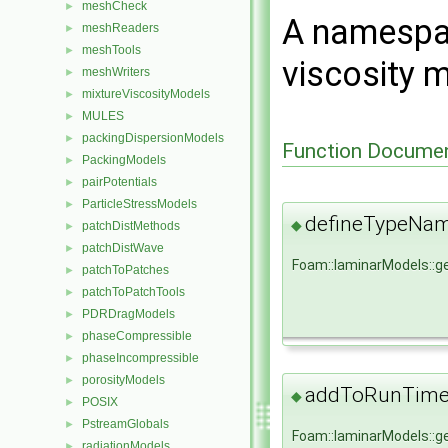
meshCheck
►
A namespac
meshReaders
►
meshTools
►
viscosity 
meshWriters
►
mixtureViscosityModels
►
MULES
►
packingDispersionModels
►
Function Documen
PackingModels
►
pairPotentials
►
ParticleStressModels
►
defineTypeNa
◆
patchDistMethods
►
patchDistWave
►
Foam::laminarModels::
patchToPatches
►
patchToPatchTools
►
PDRDragModels
►
phaseCompressible
►
phaseIncompressible
►
porosityModels
►
addToRunTimeS
◆
POSIX
►
PstreamGlobals
►
Foam::laminarModels::
radiationModels
►