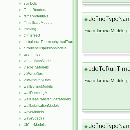
symbols
►
TableReaders
►
tetherPotentials
►
defineTypeNa
◆
TimeScaleModels
►
tracking
►
Foam::laminarModels::
triIntersect
►
turbulenceThermophysicalTransportModels
►
turbulentDispersionModels
►
userTimes
►
virtualMassModels
►
addToRunTimeS
viscosityModels
►
◆
vtkWriteOps
►
vtkWritePolyData
Foam::laminarModels::
►
wallBoilingModels
►
wallDampingModels
►
wallHeatTransferCoeffModels
►
wallLubricationModels
►
waveModels
►
waveSpectra
►
defineTypeNa
XiCorrModels
►
◆