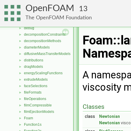
CorrectionLimitingMethods
►
OpenFOAM
13
cutPoly
►
cutTriTet
►
The OpenFOAM Foundation
DampingModels
►
debug
►
decompositionConstraints
►
Foam::la
decompositionMethods
►
diameterModels
►
Namespa
diffusiveMassTransferModels
►
distributions
►
dragModels
►
A namespac
energyScalingFunctions
►
extrudeModels
►
viscosity 
faceSelections
►
fileFormats
►
fileOperations
►
filmCompressible
Classes
►
filmEjectionModels
►
class
Newtonian
Foam
►
Newtonian
visco
Function1s
►