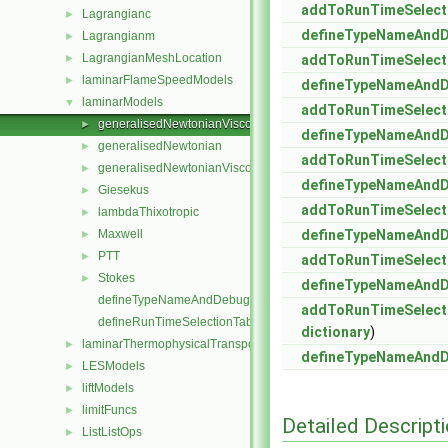
addToRunTimeSelect
Lagrangianc
►
defineTypeNameAnd
Lagrangianm
►
LagrangianMeshLocation
►
addToRunTimeSelect
laminarFlameSpeedModels
►
defineTypeNameAnd
laminarModels
▼
addToRunTimeSelect
generalisedNewtonianViscosityModels
►
defineTypeNameAnd
generalisedNewtonian
►
addToRunTimeSelect
generalisedNewtonianViscosityModel
►
defineTypeNameAnd
Giesekus
►
addToRunTimeSelect
lambdaThixotropic
►
Maxwell
defineTypeNameAnd
►
PTT
►
addToRunTimeSelect
Stokes
►
defineTypeNameAnd
defineTypeNameAndDebug
addToRunTimeSelect
defineRunTimeSelectionTable
dictionary
)
laminarThermophysicalTransportModels
►
defineTypeNameAnd
LESModels
►
liftModels
►
limitFuncs
►
Detailed Descript
ListListOps
►