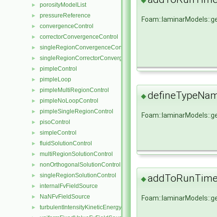
◆
porosityModelList
►
pressureReference
►
Foam::laminarModels::
convergenceControl
►
correctorConvergenceControl
►
singleRegionConvergenceControl
►
singleRegionCorrectorConvergenceControl
►
pimpleControl
►
pimpleLoop
►
pimpleMultiRegionControl
►
defineTypeNa
◆
pimpleNoLoopControl
►
pimpleSingleRegionControl
►
Foam::laminarModels::
pisoControl
►
simpleControl
►
fluidSolutionControl
►
multiRegionSolutionControl
►
nonOrthogonalSolutionControl
►
singleRegionSolutionControl
►
addToRunTimeS
◆
internalFvFieldSource
►
NaNFvFieldSource
►
Foam::laminarModels::
turbulentIntensityKineticEnergyFvScalarFieldSource
►