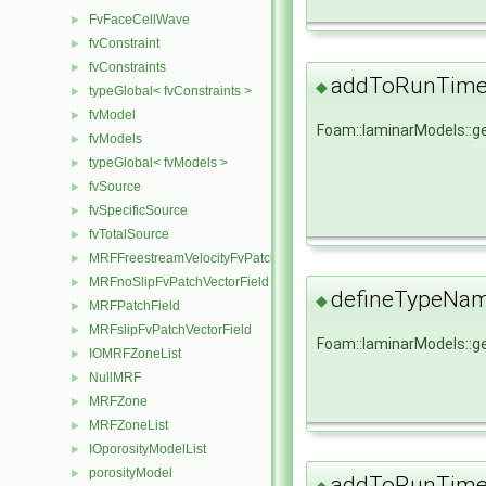
FvFaceCellWave
►
fvConstraint
►
fvConstraints
►
addToRunTimeS
◆
typeGlobal< fvConstraints >
►
fvModel
►
Foam::laminarModels::
fvModels
►
typeGlobal< fvModels >
►
fvSource
►
fvSpecificSource
►
fvTotalSource
►
MRFFreestreamVelocityFvPatchVectorField
►
MRFnoSlipFvPatchVectorField
►
defineTypeNa
◆
MRFPatchField
►
MRFslipFvPatchVectorField
►
Foam::laminarModels::
IOMRFZoneList
►
NullMRF
►
MRFZone
►
MRFZoneList
►
IOporosityModelList
►
porosityModel
►
addToRunTimeS