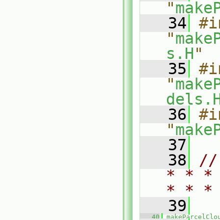
"
make
   34
#i
"
make
s.H
"
   35
#i
"
make
dels.
   36
#i
"
make
   37
   38
//
* * *
* * *
   39
   40
makeParcelClo