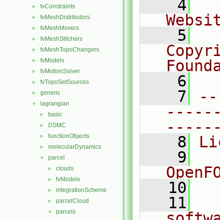
    4
  
fvConstraints
►
Websi
fvMeshDistributors
►
fvMeshMovers
►
    5
  
fvMeshStitchers
►
Copyr
fvMeshTopoChangers
►
fvModels
Found
►
fvMotionSolver
►
    6
  
fvTopoSetSources
►
    7
--
generic
►
lagrangian
▼
-----
basic
►
-----
DSMC
►
functionObjects
►
    8
Li
molecularDynamics
►
    9
  
parcel
▼
OpenF
clouds
►
fvModels
►
   10
integrationScheme
►
   11
  
parcelCloud
►
parcels
▼
softw