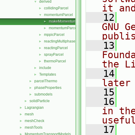
derived
▼
it an
collidingParcel
►
   12
  
momentumParcel
▼
makeMomentumParcelSubmodels.C
►
GNU G
momentumParcel.H
►
publi
mppicParcel
►
reactingMultiphaseParcel
►
   13
  
reactingParcel
►
Found
sprayParcel
►
the L
thermoParcel
►
include
►
   14
  
Templates
►
later
parcelThermo
►
phaseProperties
►
   15
submodels
►
   16
  
solidParticle
►
Lagrangian
in the
►
mesh
►
usefu
meshCheck
►
   17
  
meshTools
►
MomentumTransportModels
►