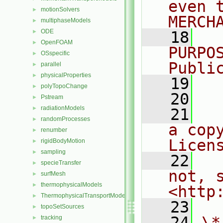
even 
motionSolvers
►
MERCH
multiphaseModels
►
ODE
►
   18
  
OpenFOAM
►
PURPO
OSspecific
►
Publi
parallel
►
physicalProperties
►
   19
  
polyTopoChange
►
   20
Pstream
►
radiationModels
►
   21
  
randomProcesses
►
a cop
renumber
►
Licen
rigidBodyMotion
►
sampling
►
   22
  
specieTransfer
►
not, s
surfMesh
►
thermophysicalModels
►
<http
ThermophysicalTransportModels
►
   23
topoSetSources
►
   24
\*
tracking
►