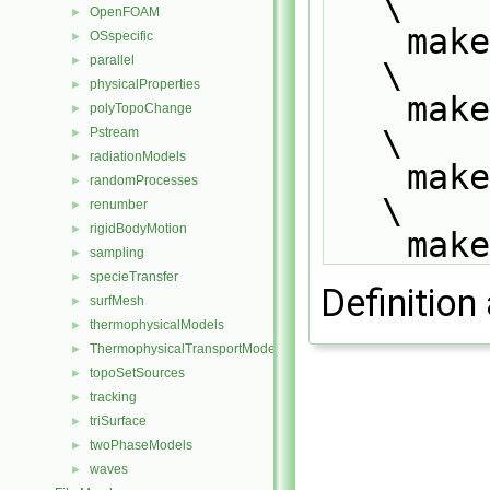
\
OpenFOAM
►
    
OSspecific
►
parallel
►
\
physicalProperties
►
    
polyTopoChange
►
\
Pstream
►
radiationModels
►
    
randomProcesses
►
\
renumber
►
rigidBodyMotion
►
    
sampling
►
specieTransfer
►
Definition 
surfMesh
►
thermophysicalModels
►
ThermophysicalTransportModels
►
topoSetSources
►
tracking
►
triSurface
►
twoPhaseModels
►
waves
►