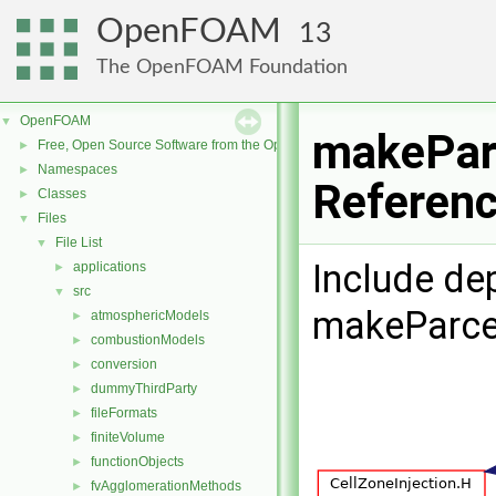
OpenFOAM
13
The OpenFOAM Foundation
OpenFOAM
▼
makeParc
Free, Open Source Software from the OpenFOAM Foundation
►
Namespaces
►
Referen
Classes
►
Files
▼
File List
▼
Include de
applications
►
src
▼
makeParcel
atmosphericModels
►
combustionModels
►
conversion
►
dummyThirdParty
►
fileFormats
►
finiteVolume
►
functionObjects
►
fvAgglomerationMethods
►