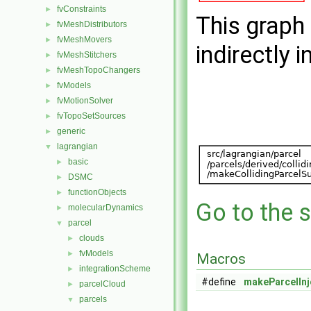
fvConstraints
►
This graph 
fvMeshDistributors
►
fvMeshMovers
►
indirectly i
fvMeshStitchers
►
fvMeshTopoChangers
►
fvModels
►
fvMotionSolver
►
fvTopoSetSources
►
generic
►
lagrangian
▼
basic
►
DSMC
►
functionObjects
►
Go to the s
molecularDynamics
►
parcel
▼
clouds
►
fvModels
►
Macros
integrationScheme
►
#define
makeParcelIn
parcelCloud
►
parcels
▼