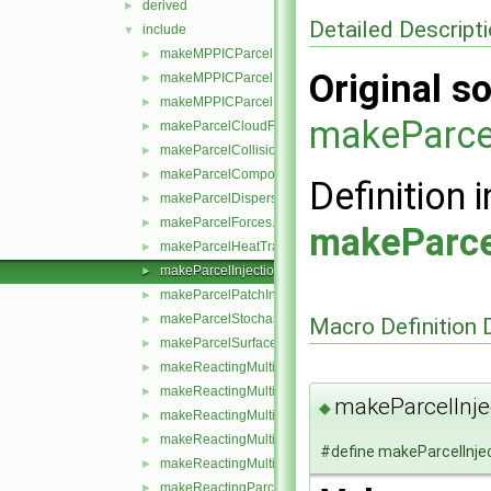
derived
►
Detailed Descript
include
▼
makeMPPICParcelDampingModels.H
►
Original so
makeMPPICParcelIsotropyModels.H
►
makeMPPICParcelPackingModels.H
►
makeParce
makeParcelCloudFunctionObjects.H
►
makeParcelCollisionModels.H
►
makeParcelCompositionModels.H
►
Definition i
makeParcelDispersionModels.H
►
makeParcelForces.H
►
makeParce
makeParcelHeatTransferModels.H
►
makeParcelInjectionModels.H
►
makeParcelPatchInteractionModels.H
►
makeParcelStochasticCollisionModels.H
►
Macro Definition
makeParcelSurfaceFilmModels.H
►
makeReactingMultiphaseParcelCompositionModels.H
►
makeReactingMultiphaseParcelDevolatilisationModels
►
makeParcelInj
◆
makeReactingMultiphaseParcelInjectionModels.H
►
makeReactingMultiphaseParcelStochasticCollisionMod
►
#define makeParcelInje
makeReactingMultiphaseParcelSurfaceReactionModel
►
makeReactingParcelInjectionModels.H
►