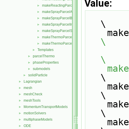
Value:
makeReactingParcelPhaseChangeModels.H
►
makeSprayParcelAtomisationModels.H
►
makeSprayParcelBreakupModels.H
►
\
makeSprayParcelInjectionModels.H
►
    
makeSprayParcelStochasticCollisionModels.H
►
makeThermoParcelForces.H
►
\
makeThermoParcelInjectionModels.H
►
Templates
►
parcelThermo
\
►
phaseProperties
►
    
submodels
►
\
solidParticle
►
Lagrangian
►
    
mesh
►
\
meshCheck
►
meshTools
►
    
MomentumTransportModels
►
\
motionSolvers
►
    
multiphaseModels
►
ODE
►