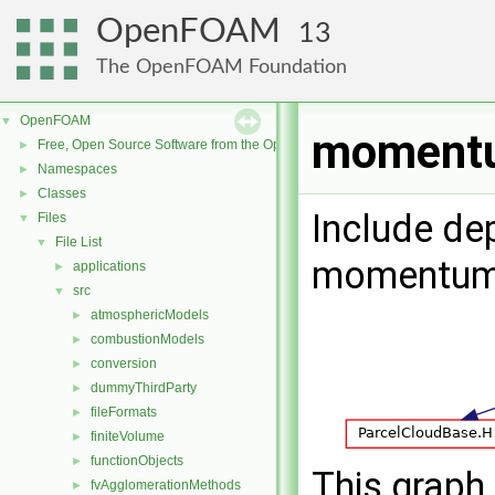
OpenFOAM
13
The OpenFOAM Foundation
OpenFOAM
▼
momentu
Free, Open Source Software from the OpenFOAM Foundation
►
Namespaces
►
Classes
►
Include de
Files
▼
File List
▼
momentum
applications
►
src
▼
atmosphericModels
►
combustionModels
►
conversion
►
dummyThirdParty
►
fileFormats
►
finiteVolume
►
functionObjects
►
This graph 
fvAgglomerationMethods
►