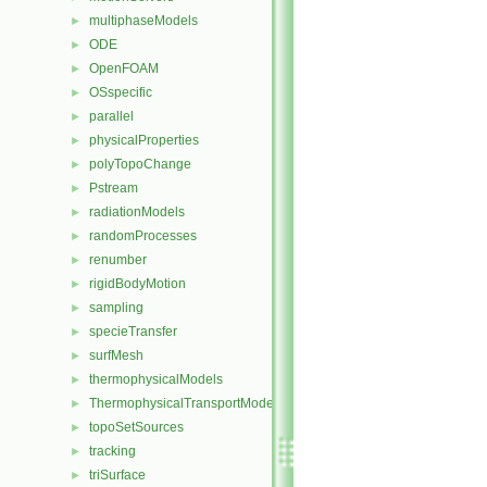
multiphaseModels
►
ODE
►
OpenFOAM
►
OSspecific
►
parallel
►
physicalProperties
►
polyTopoChange
►
Pstream
►
radiationModels
►
randomProcesses
►
renumber
►
rigidBodyMotion
►
sampling
►
specieTransfer
►
surfMesh
►
thermophysicalModels
►
ThermophysicalTransportModels
►
topoSetSources
►
tracking
►
triSurface
►