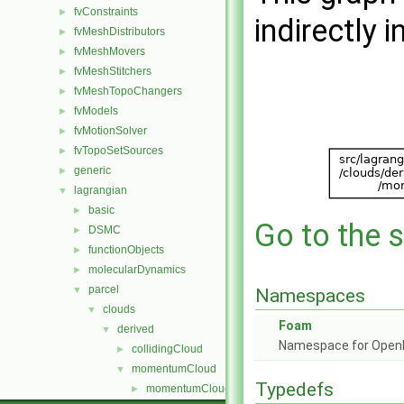
fvConstraints
►
indirectly i
fvMeshDistributors
►
fvMeshMovers
►
fvMeshStitchers
►
fvMeshTopoChangers
►
fvModels
►
fvMotionSolver
►
fvTopoSetSources
►
generic
►
lagrangian
▼
basic
►
Go to the s
DSMC
►
functionObjects
►
molecularDynamics
►
parcel
▼
Namespaces
clouds
▼
Foam
derived
▼
Namespace for Ope
collidingCloud
►
momentumCloud
▼
Typedefs
momentumCloud.C
►