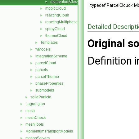
momentumCloud.H
►
typedef ParcelCloud< 
mppicCloud
►
reactingCloud
►
reactingMultiphaseCloud
►
Detailed Descript
sprayCloud
►
thermoCloud
►
Original so
Templates
►
fvModels
►
integrationScheme
►
Definition i
parcelCloud
►
parcels
►
parcelThermo
►
phaseProperties
►
submodels
►
solidParticle
►
Lagrangian
►
mesh
►
meshCheck
►
meshTools
►
MomentumTransportModels
►
motionSolvers
►