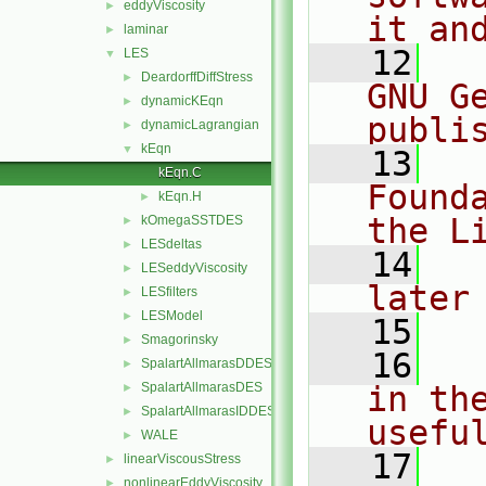
eddyViscosity
►
it an
laminar
►
   12
  
LES
▼
DeardorffDiffStress
►
GNU G
dynamicKEqn
►
publi
dynamicLagrangian
►
kEqn
▼
   13
  
kEqn.C
Found
kEqn.H
►
the L
kOmegaSSTDES
►
LESdeltas
►
   14
  
LESeddyViscosity
►
later
LESfilters
►
LESModel
►
   15
Smagorinsky
►
   16
  
SpalartAllmarasDDES
►
SpalartAllmarasDES
in the
►
SpalartAllmarasIDDES
►
usefu
WALE
►
   17
  
linearViscousStress
►
nonlinearEddyViscosity
►