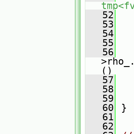
tmp<f
   52
   
   53
   54
   
   55
   
   56
>rho_
()
   57
   
   58
   
   59
   
   60
 }
   61
   62