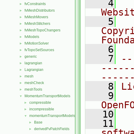
    4
  
fvConstraints
►
Websi
fvMeshDistributors
►
fvMeshMovers
►
    5
  
fvMeshStitchers
►
Copyr
fvMeshTopoChangers
►
fvModels
Found
►
fvMotionSolver
►
    6
  
fvTopoSetSources
►
    7
--
generic
►
lagrangian
►
-----
Lagrangian
►
-----
mesh
►
meshCheck
►
    8
Li
meshTools
►
    9
  
MomentumTransportModels
▼
OpenF
compressible
►
incompressible
►
   10
momentumTransportModels
▼
   11
  
Base
►
derivedFvPatchFields
►
softw