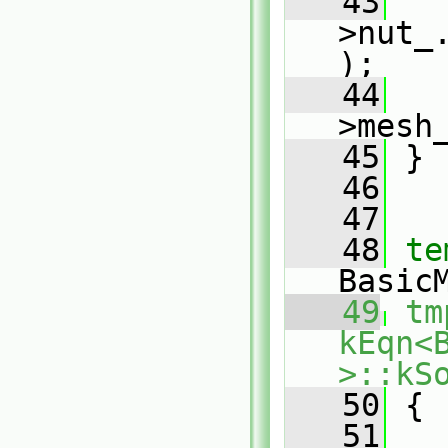
   43
   
>nut_
);
   44
>mesh
   45
 }
   46
   47
   48
te
Basic
   49
tm
kEqn<
>::kS
   50
{
   51