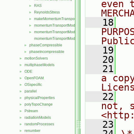
even 
RAS
►
MERCH
ReynoldsStress
►
makeMomentumTransportModel.H
►
   18
  
momentumTransportModel.C
►
PURPO
momentumTransportModel.H
►
Publi
momentumTransportModelTemplates.C
phaseCompressible
►
   19
  
phaseIncompressible
►
   20
motionSolvers
►
multiphaseModels
►
   21
  
ODE
►
a cop
OpenFOAM
►
Licen
OSspecific
►
parallel
►
   22
  
physicalProperties
►
not, s
polyTopoChange
►
Pstream
►
<http
radiationModels
►
   23
randomProcesses
►
   24
\*
renumber
►