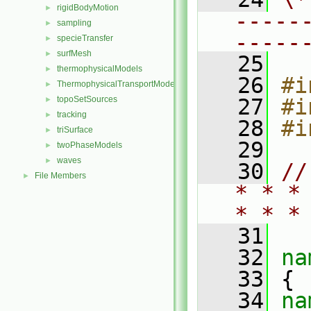
rigidBodyMotion
►
-----
sampling
►
-----
specieTransfer
►
surfMesh
►
   25
thermophysicalModels
►
   26
#i
ThermophysicalTransportModels
►
topoSetSources
   27
#i
►
tracking
►
   28
#i
triSurface
►
   29
twoPhaseModels
►
waves
►
   30
//
File Members
►
* * *
* * *
   31
   32
na
   33
 {
   34
na