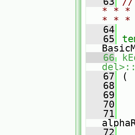
   63
//
* * *
* * *
   64
   65
te
Basic
   66
kE
del>:
   67
 (
   68
   69
   70
   71
alpha
   72