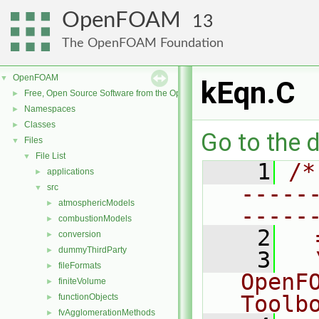
OpenFOAM
13
The OpenFOAM Foundation
OpenFOAM
▼
kEqn.C
Free, Open Source Software from the OpenFOAM Foundation
►
Namespaces
►
Classes
►
Go to the d
Files
▼
File List
▼
    1
/*
applications
►
-----
src
▼
atmosphericModels
►
-----
combustionModels
►
    2
  
conversion
►
dummyThirdParty
►
    3
  
fileFormats
►
OpenF
finiteVolume
►
Toolb
functionObjects
►
fvAgglomerationMethods
►