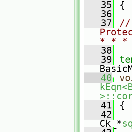
   35
 {
   36
   37
//
Prote
* * *
   38
   39
te
Basic
   40
vo
kEqn<
>::co
   41
 {
   42
   
Ck_*
s