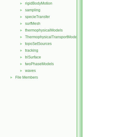
rigidBodyMotion
►
sampling
►
specieTransfer
►
surfMesh
►
thermophysicalModels
►
ThermophysicalTransportModels
►
topoSetSources
►
tracking
►
triSurface
►
twoPhaseModels
►
waves
►
File Members
►