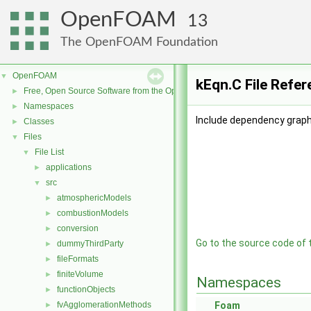
OpenFOAM
13
The OpenFOAM Foundation
OpenFOAM
▼
kEqn.C File Refe
Free, Open Source Software from the OpenFOAM Foundation
►
Namespaces
►
Include dependency graph 
Classes
►
Files
▼
File List
▼
applications
►
src
▼
atmosphericModels
►
combustionModels
►
conversion
►
Go to the source code of th
dummyThirdParty
►
fileFormats
►
finiteVolume
►
Namespaces
functionObjects
►
fvAgglomerationMethods
Foam
►