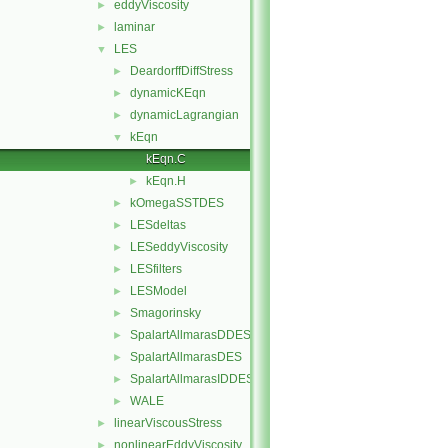
eddyViscosity
►
laminar
►
LES
▼
DeardorffDiffStress
►
dynamicKEqn
►
dynamicLagrangian
►
kEqn
▼
kEqn.C
kEqn.H
►
kOmegaSSTDES
►
LESdeltas
►
LESeddyViscosity
►
LESfilters
►
LESModel
►
Smagorinsky
►
SpalartAllmarasDDES
►
SpalartAllmarasDES
►
SpalartAllmarasIDDES
►
WALE
►
linearViscousStress
►
nonlinearEddyViscosity
►