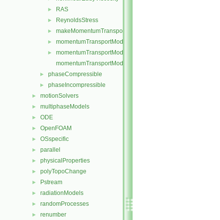
RAS
►
ReynoldsStress
►
makeMomentumTransportModel.H
►
momentumTransportModel.C
►
momentumTransportModel.H
►
momentumTransportModelTemplates.C
phaseCompressible
►
phaseIncompressible
►
motionSolvers
►
multiphaseModels
►
ODE
►
OpenFOAM
►
OSspecific
►
parallel
►
physicalProperties
►
polyTopoChange
►
Pstream
►
radiationModels
►
randomProcesses
►
renumber
►