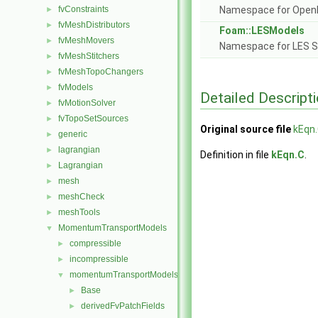
fvConstraints
Namespace for Ope
►
fvMeshDistributors
►
Foam::LESModels
fvMeshMovers
►
Namespace for LES S
fvMeshStitchers
►
fvMeshTopoChangers
►
fvModels
►
Detailed Descript
fvMotionSolver
►
fvTopoSetSources
►
Original source file
kEqn
generic
►
lagrangian
►
Definition in file
kEqn.C
.
Lagrangian
►
mesh
►
meshCheck
►
meshTools
►
MomentumTransportModels
▼
compressible
►
incompressible
►
momentumTransportModels
▼
Base
►
derivedFvPatchFields
►