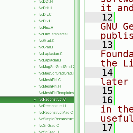
fvcDDt.H
►
it an
fvcDdt.H
►
   12
  
fvcDiv.C
►
fvcDiv.H
►
GNU G
fvcFlux.H
►
publi
fvcFluxTemplates.C
►
fvcGrad.C
►
   13
  
fvcGrad.H
►
Found
fvcLaplacian.C
►
the L
fvcLaplacian.H
►
fvcMagSqrGradGrad.C
►
   14
  
fvcMagSqrGradGrad.H
►
later
fvcMeshPhi.C
fvcMeshPhi.H
►
   15
fvcMeshPhiTemplates.C
   16
  
fvcReconstruct.C
►
fvcReconstruct.H
in the
►
fvcReconstructMag.C
►
usefu
fvcSimpleReconstruct.C
►
   17
  
fvcSnGrad.C
►
fvcSnGrad.H
►