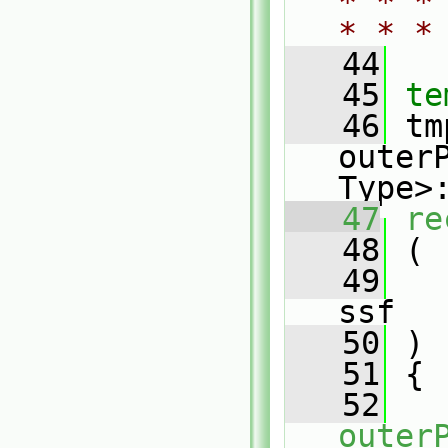
* * *
* * *
   44
   45
te
   46
 tm
outerP
Type>
   47
re
   48
 (
   49
ssf
   50
 )
   51
 {
   52
outer