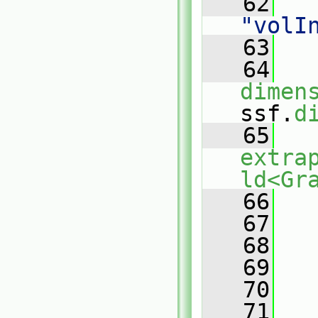
   62
"volI
   63
   64
dimen
ssf.
d
   65
extra
ld<Gr
   66
   
   67
   
   68
   69
   70
   
   71