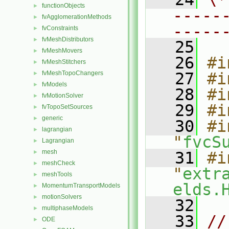
functionObjects
►
-----
fvAgglomerationMethods
►
-----
fvConstraints
►
fvMeshDistributors
►
   25
fvMeshMovers
►
   26
#i
fvMeshStitchers
►
fvMeshTopoChangers
   27
#i
►
fvModels
►
   28
#i
fvMotionSolver
►
   29
#i
fvTopoSetSources
►
generic
►
   30
#i
lagrangian
►
"
fvcS
Lagrangian
►
mesh
►
   31
#i
meshCheck
►
"
extr
meshTools
►
elds.
MomentumTransportModels
►
motionSolvers
►
   32
multiphaseModels
►
   33
//
ODE
►