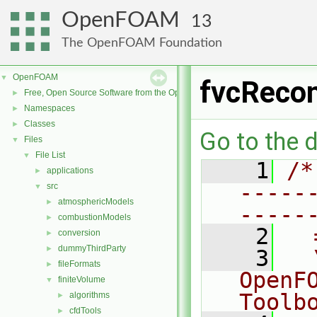
OpenFOAM
13
The OpenFOAM Foundation
OpenFOAM
▼
fvcRecon
Free, Open Source Software from the OpenFOAM Foundation
►
Namespaces
►
Classes
►
Go to the d
Files
▼
File List
▼
    1
/*
applications
►
-----
src
▼
atmosphericModels
►
-----
combustionModels
►
    2
  
conversion
►
dummyThirdParty
►
    3
  
fileFormats
►
OpenF
finiteVolume
▼
Toolb
algorithms
►
cfdTools
►