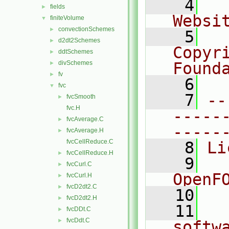
    4
  
fields
►
Websi
finiteVolume
▼
convectionSchemes
►
    5
  
d2dt2Schemes
►
Copyr
ddtSchemes
►
divSchemes
Found
►
fv
►
    6
  
fvc
▼
    7
--
fvcSmooth
►
fvc.H
-----
fvcAverage.C
►
-----
fvcAverage.H
►
fvcCellReduce.C
    8
Li
fvcCellReduce.H
►
    9
  
fvcCurl.C
►
OpenF
fvcCurl.H
►
fvcD2dt2.C
►
   10
fvcD2dt2.H
►
   11
  
fvcDDt.C
►
fvcDdt.C
►
softw