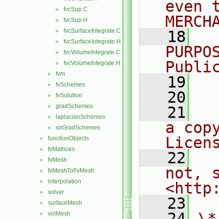
even 
fvcSup.C
►
MERCH
fvcSup.H
►
fvcSurfaceIntegrate.C
►
   18
  
fvcSurfaceIntegrate.H
►
PURPO
fvcVolumeIntegrate.C
►
Publi
fvcVolumeIntegrate.H
►
fvm
►
   19
  
fvSchemes
►
   20
fvSolution
►
gradSchemes
►
   21
  
laplacianSchemes
►
a cop
snGradSchemes
►
Licen
functionObjects
►
fvMatrices
►
   22
  
fvMesh
►
not, s
fvMeshToFvMesh
►
interpolation
►
<http
solver
►
   23
surfaceMesh
►
   24
\*
volMesh
►