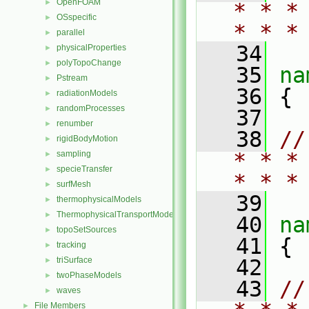
OpenFOAM
►
* * *
OSspecific
►
* * *
parallel
►
   34
physicalProperties
►
polyTopoChange
►
   35
na
Pstream
►
   36
 {
radiationModels
►
randomProcesses
►
   37
renumber
►
   38
//
rigidBodyMotion
►
* * *
sampling
►
specieTransfer
►
* * *
surfMesh
►
   39
thermophysicalModels
►
ThermophysicalTransportModels
►
   40
na
topoSetSources
►
   41
 {
tracking
►
triSurface
   42
►
twoPhaseModels
►
   43
//
waves
►
File Members
►