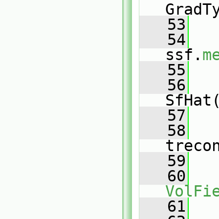
GradT
   53
   54
ssf.
m
   55
   56
SfHat
   57
   58
treco
   59
   
   60
VolFi
   61
   