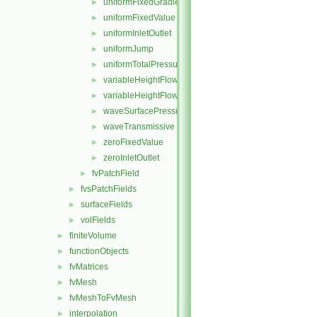
uniformFixedGradient
►
uniformFixedValue
►
uniformInletOutlet
►
uniformJump
►
uniformTotalPressure
►
variableHeightFlowRate
►
variableHeightFlowRateInletVelocity
►
waveSurfacePressure
►
waveTransmissive
►
zeroFixedValue
►
zeroInletOutlet
►
fvPatchField
►
fvsPatchFields
►
surfaceFields
►
volFields
►
finiteVolume
►
functionObjects
►
fvMatrices
►
fvMesh
►
fvMeshToFvMesh
►
interpolation
►