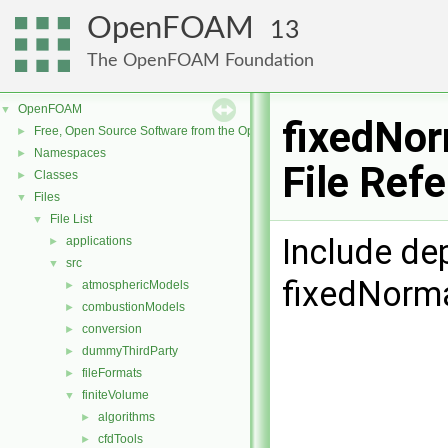
OpenFOAM
13
The OpenFOAM Foundation
OpenFOAM
▼
fixedNor
Free, Open Source Software from the OpenFOAM Foundation
►
Namespaces
►
File Ref
Classes
►
Files
▼
File List
▼
Include de
applications
►
src
▼
fixedNorma
atmosphericModels
►
combustionModels
►
conversion
►
dummyThirdParty
►
fileFormats
►
finiteVolume
▼
algorithms
►
cfdTools
►