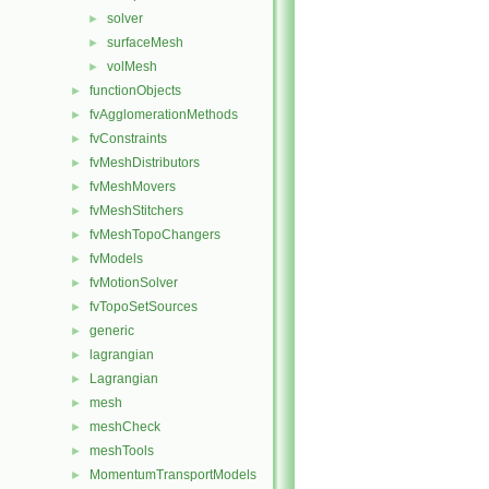
solver
►
surfaceMesh
►
volMesh
►
functionObjects
►
fvAgglomerationMethods
►
fvConstraints
►
fvMeshDistributors
►
fvMeshMovers
►
fvMeshStitchers
►
fvMeshTopoChangers
►
fvModels
►
fvMotionSolver
►
fvTopoSetSources
►
generic
►
lagrangian
►
Lagrangian
►
mesh
►
meshCheck
►
meshTools
►
MomentumTransportModels
►