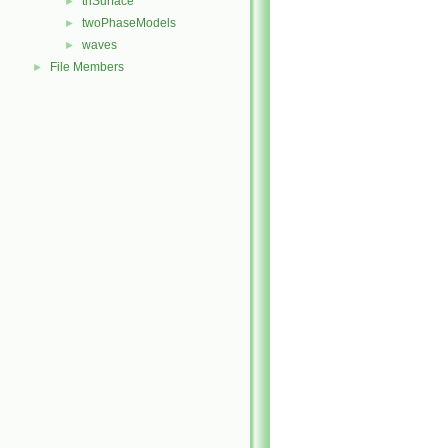
triSurface
►
twoPhaseModels
►
waves
►
File Members
►