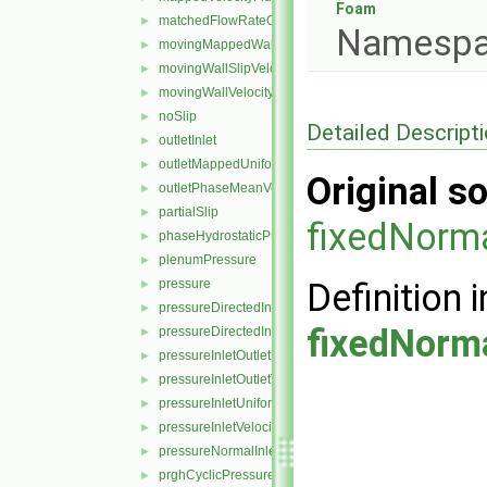
Foam
matchedFlowRateOutletVelocity
►
Namespa
movingMappedWallVelocity
►
movingWallSlipVelocity
►
movingWallVelocity
►
noSlip
►
Detailed Descript
outletInlet
►
outletMappedUniformInlet
►
Original so
outletPhaseMeanVelocity
►
partialSlip
►
fixedNorma
phaseHydrostaticPressure
►
plenumPressure
►
pressure
Definition i
►
pressureDirectedInletOutletVelocity
►
fixedNorma
pressureDirectedInletVelocity
►
pressureInletOutletParSlipVelocity
►
pressureInletOutletVelocity
►
pressureInletUniformVelocity
►
pressureInletVelocity
►
pressureNormalInletOutletVelocity
►
prghCyclicPressure
►