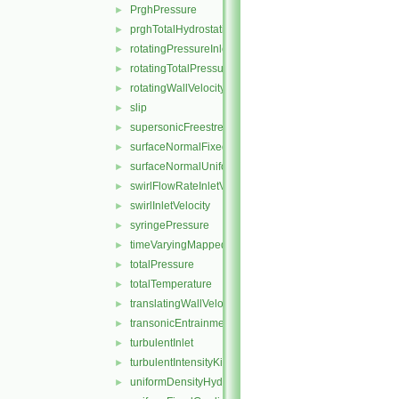
PrghPressure
►
prghTotalHydrostaticPressure
►
rotatingPressureInletOutletVelocity
►
rotatingTotalPressure
►
rotatingWallVelocity
►
slip
►
supersonicFreestream
►
surfaceNormalFixedValue
►
surfaceNormalUniformFixedValue
►
swirlFlowRateInletVelocity
►
swirlInletVelocity
►
syringePressure
►
timeVaryingMappedFixedValue
►
totalPressure
►
totalTemperature
►
translatingWallVelocity
►
transonicEntrainmentPressure
►
turbulentInlet
►
turbulentIntensityKineticEnergyInlet
►
uniformDensityHydrostaticPressure
►