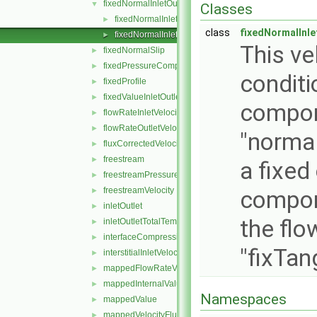
fixedNormalInletOutletVelocity
▼
Classes
fixedNormalInletOutletVelocityFvPatchVectorField.C
►
class
fixedNormalInle
fixedNormalInletOutletVelocityFvPatchVectorField.H
►
This ve
fixedNormalSlip
►
fixedPressureCompressibleDensity
►
conditi
fixedProfile
►
fixedValueInletOutlet
►
compon
flowRateInletVelocity
►
flowRateOutletVelocity
►
"normal
fluxCorrectedVelocity
►
freestream
►
a fixed
freestreamPressure
►
freestreamVelocity
►
compon
inletOutlet
►
the flo
inletOutletTotalTemperature
►
interfaceCompression
►
"fixTan
interstitialInletVelocity
►
mappedFlowRateVelocity
►
mappedInternalValue
►
Namespaces
mappedValue
►
mappedVelocityFlux
►