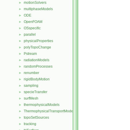
motionSolvers
►
multiphaseModels
►
ODE
►
OpenFOAM
►
OSspecific
►
parallel
►
physicalProperties
►
polyTopoChange
►
Pstream
►
radiationModels
►
randomProcesses
►
renumber
►
rigidBodyMotion
►
sampling
►
specieTransfer
►
surfMesh
►
thermophysicalModels
►
ThermophysicalTransportModels
►
topoSetSources
►
tracking
►