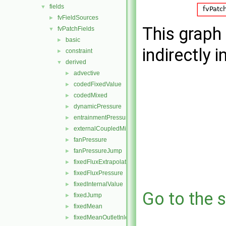
fields
▼
fvFieldSources
►
This graph 
fvPatchFields
▼
basic
►
indirectly i
constraint
►
derived
▼
advective
►
codedFixedValue
►
codedMixed
►
dynamicPressure
►
entrainmentPressure
►
externalCoupledMixed
►
fanPressure
►
fanPressureJump
►
fixedFluxExtrapolatedPressure
►
fixedFluxPressure
►
fixedInternalValue
►
Go to the s
fixedJump
►
fixedMean
►
fixedMeanOutletInlet
►