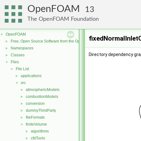
OpenFOAM
13
The OpenFOAM Foundation
OpenFOAM
▼
fixedNormalInlet
Free, Open Source Software from the OpenFOAM Foundation
►
Namespaces
►
Directory dependency grap
Classes
►
Files
▼
File List
▼
applications
►
src
▼
atmosphericModels
►
combustionModels
►
conversion
►
dummyThirdParty
►
fileFormats
►
finiteVolume
▼
algorithms
►
cfdTools
►