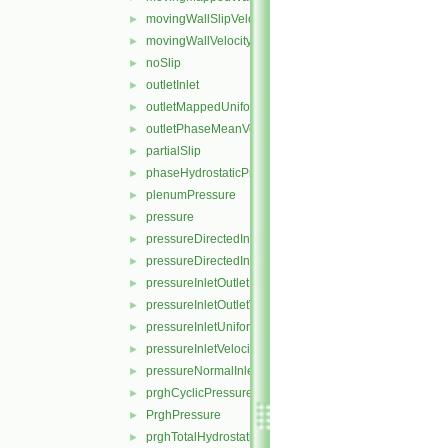
movingWallSlipVelocity
►
movingWallVelocity
►
noSlip
►
outletInlet
►
outletMappedUniformInlet
►
outletPhaseMeanVelocity
►
partialSlip
►
phaseHydrostaticPressure
►
plenumPressure
►
pressure
►
pressureDirectedInletOutletVelocity
►
pressureDirectedInletVelocity
►
pressureInletOutletParSlipVelocity
►
pressureInletOutletVelocity
►
pressureInletUniformVelocity
►
pressureInletVelocity
►
pressureNormalInletOutletVelocity
►
prghCyclicPressure
►
PrghPressure
►
prghTotalHydrostaticPressure
►