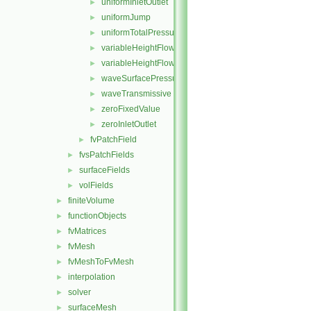
uniformInletOutlet
►
uniformJump
►
uniformTotalPressure
►
variableHeightFlowRate
►
variableHeightFlowRateInletVelocity
►
waveSurfacePressure
►
waveTransmissive
►
zeroFixedValue
►
zeroInletOutlet
►
fvPatchField
►
fvsPatchFields
►
surfaceFields
►
volFields
►
finiteVolume
►
functionObjects
►
fvMatrices
►
fvMesh
►
fvMeshToFvMesh
►
interpolation
►
solver
►
surfaceMesh
►