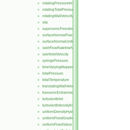
rotatingPressureInletOutletVelocity
►
rotatingTotalPressure
►
rotatingWallVelocity
►
slip
►
supersonicFreestream
►
surfaceNormalFixedValue
►
surfaceNormalUniformFixedValue
►
swirlFlowRateInletVelocity
►
swirlInletVelocity
►
syringePressure
►
timeVaryingMappedFixedValue
►
totalPressure
►
totalTemperature
►
translatingWallVelocity
►
transonicEntrainmentPressure
►
turbulentInlet
►
turbulentIntensityKineticEnergyInlet
►
uniformDensityHydrostaticPressure
►
uniformFixedGradient
►
uniformFixedValue
►