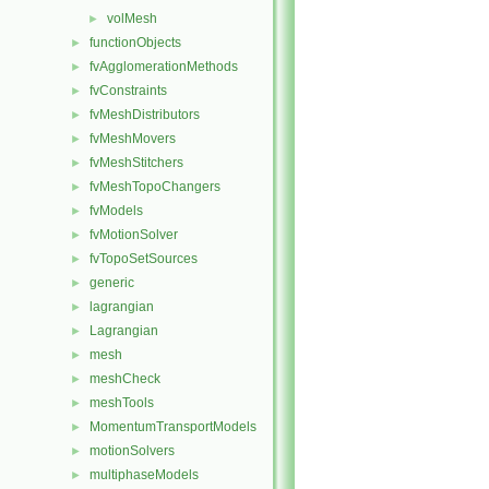
volMesh
►
functionObjects
►
fvAgglomerationMethods
►
fvConstraints
►
fvMeshDistributors
►
fvMeshMovers
►
fvMeshStitchers
►
fvMeshTopoChangers
►
fvModels
►
fvMotionSolver
►
fvTopoSetSources
►
generic
►
lagrangian
►
Lagrangian
►
mesh
►
meshCheck
►
meshTools
►
MomentumTransportModels
►
motionSolvers
►
multiphaseModels
►