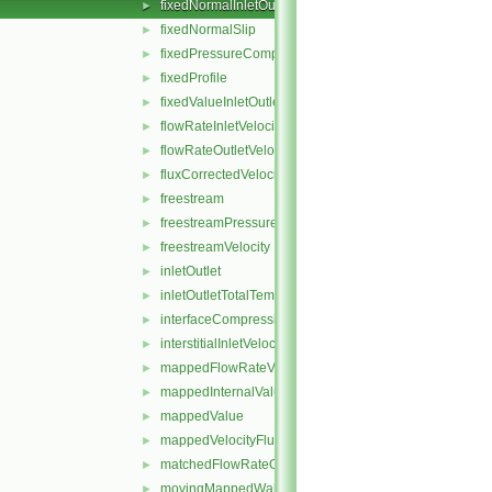
fixedNormalInletOutletVelocity
►
fixedNormalSlip
►
fixedPressureCompressibleDensity
►
fixedProfile
►
fixedValueInletOutlet
►
flowRateInletVelocity
►
flowRateOutletVelocity
►
fluxCorrectedVelocity
►
freestream
►
freestreamPressure
►
freestreamVelocity
►
inletOutlet
►
inletOutletTotalTemperature
►
interfaceCompression
►
interstitialInletVelocity
►
mappedFlowRateVelocity
►
mappedInternalValue
►
mappedValue
►
mappedVelocityFlux
►
matchedFlowRateOutletVelocity
►
movingMappedWallVelocity
►