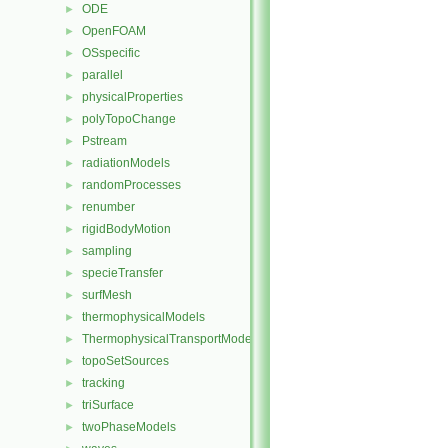
ODE
►
OpenFOAM
►
OSspecific
►
parallel
►
physicalProperties
►
polyTopoChange
►
Pstream
►
radiationModels
►
randomProcesses
►
renumber
►
rigidBodyMotion
►
sampling
►
specieTransfer
►
surfMesh
►
thermophysicalModels
►
ThermophysicalTransportModels
►
topoSetSources
►
tracking
►
triSurface
►
twoPhaseModels
►