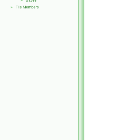
waves
►
File Members
►