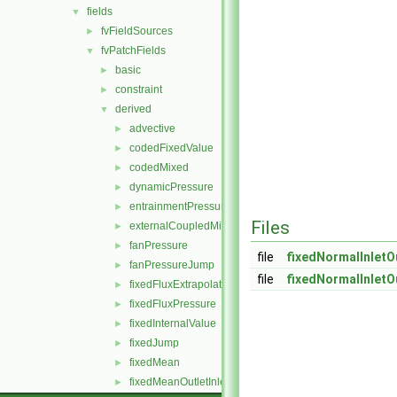
fields
▼
fvFieldSources
►
fvPatchFields
▼
basic
►
constraint
►
derived
▼
advective
►
codedFixedValue
►
codedMixed
►
dynamicPressure
►
entrainmentPressure
►
Files
externalCoupledMixed
►
fanPressure
►
file
fixedNormalInletO
fanPressureJump
►
file
fixedNormalInletO
fixedFluxExtrapolatedPressure
►
fixedFluxPressure
►
fixedInternalValue
►
fixedJump
►
fixedMean
►
fixedMeanOutletInlet
►