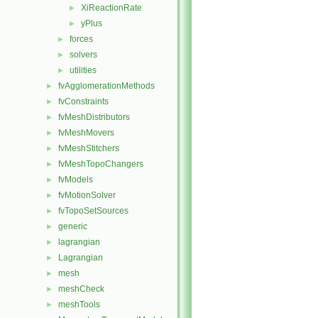
XiReactionRate
►
yPlus
►
forces
►
solvers
►
utilities
►
fvAgglomerationMethods
►
fvConstraints
►
fvMeshDistributors
►
fvMeshMovers
►
fvMeshStitchers
►
fvMeshTopoChangers
►
fvModels
►
fvMotionSolver
►
fvTopoSetSources
►
generic
►
lagrangian
►
Lagrangian
►
mesh
►
meshCheck
►
meshTools
►