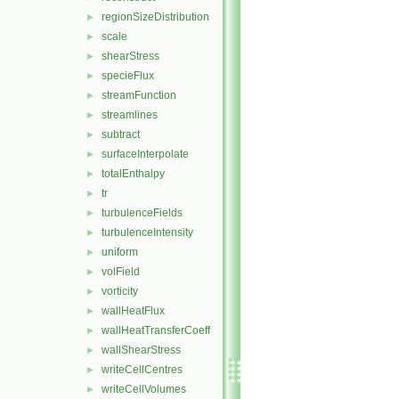
regionSizeDistribution
►
scale
►
shearStress
►
specieFlux
►
streamFunction
►
streamlines
►
subtract
►
surfaceInterpolate
►
totalEnthalpy
►
tr
►
turbulenceFields
►
turbulenceIntensity
►
uniform
►
volField
►
vorticity
►
wallHeatFlux
►
wallHeatTransferCoeff
►
wallShearStress
►
writeCellCentres
►
writeCellVolumes
►