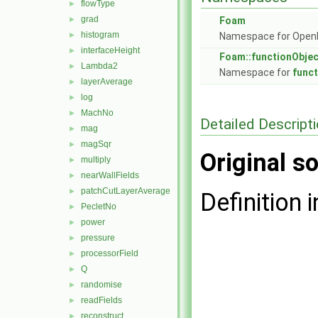
flowType
►
grad
►
Foam
histogram
►
Namespace for Ope
interfaceHeight
►
Foam::functionObje
Lambda2
►
Namespace for
func
layerAverage
►
log
►
MachNo
►
Detailed Descript
mag
►
magSqr
►
Original so
multiply
►
nearWallFields
►
patchCutLayerAverage
►
Definition i
PecletNo
►
power
►
pressure
►
processorField
►
Q
►
randomise
►
readFields
►
reconstruct
►