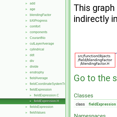
add
►
This graph 
age
►
blendingFactor
►
indirectly i
bXiProgress
►
comfort
►
components
►
CourantNo
►
cutLayerAverage
►
cylindrical
►
ddt
►
div
►
divide
►
enstrophy
►
Go to the s
fieldAverage
►
fieldCoordinateSystemTransform
►
fieldExpression
▼
Classes
fieldExpression.C
►
fieldExpression.H
►
class
fieldExpression
fieldsExpression
►
fieldValues
►
Namespaces