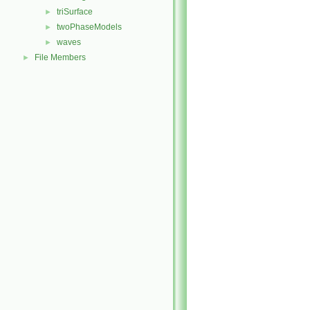
triSurface
►
twoPhaseModels
►
waves
►
File Members
►