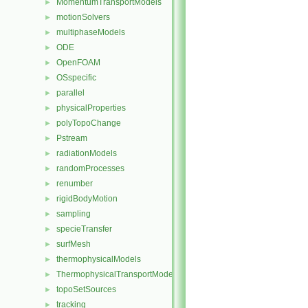
MomentumTransportModels
►
motionSolvers
►
multiphaseModels
►
ODE
►
OpenFOAM
►
OSspecific
►
parallel
►
physicalProperties
►
polyTopoChange
►
Pstream
►
radiationModels
►
randomProcesses
►
renumber
►
rigidBodyMotion
►
sampling
►
specieTransfer
►
surfMesh
►
thermophysicalModels
►
ThermophysicalTransportModels
►
topoSetSources
►
tracking
►