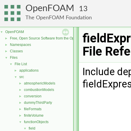
OpenFOAM
13
The OpenFOAM Foundation
OpenFOAM
▼
fieldExp
Free, Open Source Software from the OpenFOAM Foundation
►
Namespaces
►
File Ref
Classes
►
Files
▼
File List
▼
Include de
applications
►
src
▼
fieldExpre
atmosphericModels
►
combustionModels
►
conversion
►
dummyThirdParty
►
fileFormats
►
finiteVolume
►
functionObjects
▼
field
▼