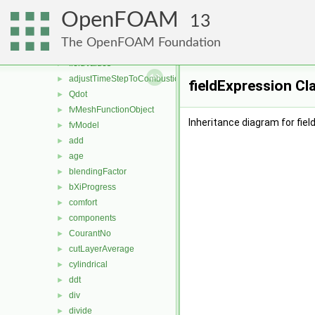
Function1s
►
OpenFOAM
Function2s
►
13
functionEntries
►
The OpenFOAM Foundation
functionObjects
▼
fieldValues
►
adjustTimeStepToCombustion
►
fieldExpression Cl
Qdot
►
fvMeshFunctionObject
►
Inheritance diagram for fiel
fvModel
►
add
►
age
►
blendingFactor
►
bXiProgress
►
comfort
►
components
►
CourantNo
►
cutLayerAverage
►
cylindrical
►
ddt
►
div
►
divide
►