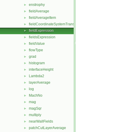
enstrophy
►
fieldAverage
►
fieldAverageItem
►
fieldCoordinateSystemTransform
►
fieldExpression
►
fieldsExpression
►
fieldValue
►
flowType
►
grad
►
histogram
►
interfaceHeight
►
Lambda2
►
layerAverage
►
log
►
MachNo
►
mag
►
magSqr
►
multiply
►
nearWallFields
►
patchCutLayerAverage
►