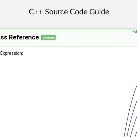
Pu
ass Reference
abstract
dExpression: