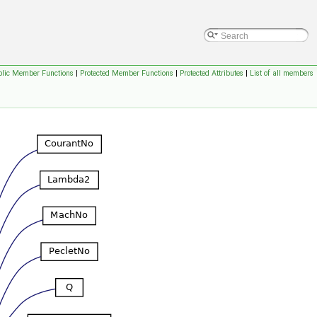
blic Member Functions
|
Protected Member Functions
|
Protected Attributes
|
List of all members