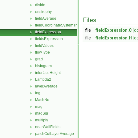
divide
►
enstrophy
►
fieldAverage
Files
►
fieldCoordinateSystemTransform
►
file
fieldExpression.C
[c
fieldExpression
►
file
fieldExpression.H
[c
fieldsExpression
►
fieldValues
►
flowType
►
grad
►
histogram
►
interfaceHeight
►
Lambda2
►
layerAverage
►
log
►
MachNo
►
mag
►
magSqr
►
multiply
►
nearWallFields
►
patchCutLayerAverage
►