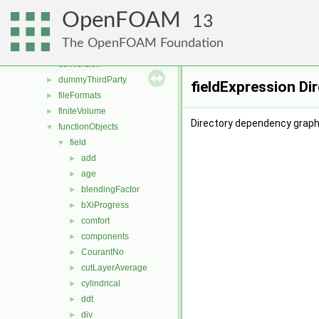
applications
►
OpenFOAM
src
▼
13
atmosphericModels
►
The OpenFOAM Foundation
combustionModels
►
conversion
►
dummyThirdParty
►
fieldExpression Di
fileFormats
►
finiteVolume
►
Directory dependency graph 
functionObjects
▼
field
▼
add
►
age
►
blendingFactor
►
bXiProgress
►
comfort
►
components
►
CourantNo
►
cutLayerAverage
►
cylindrical
►
ddt
►
div
►