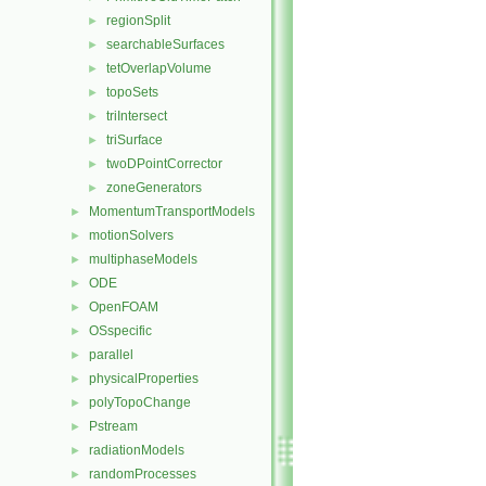
regionSplit
►
searchableSurfaces
►
tetOverlapVolume
►
topoSets
►
triIntersect
►
triSurface
►
twoDPointCorrector
►
zoneGenerators
►
MomentumTransportModels
►
motionSolvers
►
multiphaseModels
►
ODE
►
OpenFOAM
►
OSspecific
►
parallel
►
physicalProperties
►
polyTopoChange
►
Pstream
►
radiationModels
►
randomProcesses
►