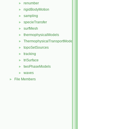
renumber
►
rigidBodyMotion
►
sampling
►
specieTransfer
►
surfMesh
►
thermophysicalModels
►
ThermophysicalTransportModels
►
topoSetSources
►
tracking
►
triSurface
►
twoPhaseModels
►
waves
►
File Members
►