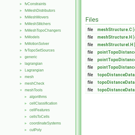
fvConstraints
►
fvMeshDistributors
►
fvMeshMovers
►
Files
fvMeshStitchers
►
file
meshStructure.C
[
fvMeshTopoChangers
►
file
meshStructure.H
[
fvModels
►
fvMotionSolver
►
file
meshStructureI.H
fvTopoSetSources
►
file
pointTopoDistanc
generic
►
file
pointTopoDistanc
lagrangian
►
file
pointTopoDistanc
Lagrangian
►
file
topoDistanceData
mesh
►
file
topoDistanceData
meshCheck
►
file
topoDistanceData
meshTools
▼
algorithms
►
cellClassification
►
cellFeatures
►
cellsToCells
►
coordinateSystems
►
cutPoly
►