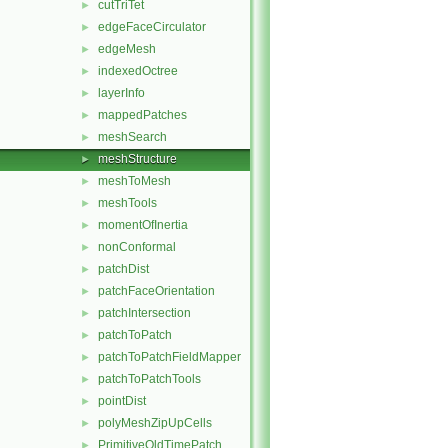
cutTriTet
►
edgeFaceCirculator
►
edgeMesh
►
indexedOctree
►
layerInfo
►
mappedPatches
►
meshSearch
►
meshStructure
►
meshToMesh
►
meshTools
►
momentOfInertia
►
nonConformal
►
patchDist
►
patchFaceOrientation
►
patchIntersection
►
patchToPatch
►
patchToPatchFieldMapper
►
patchToPatchTools
►
pointDist
►
polyMeshZipUpCells
►
PrimitiveOldTimePatch
►