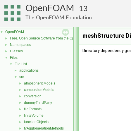
OpenFOAM
13
The OpenFOAM Foundation
OpenFOAM
▼
meshStructure Di
Free, Open Source Software from the OpenFOAM Foundation
►
Namespaces
►
Directory dependency gra
Classes
►
Files
▼
File List
▼
applications
►
src
▼
atmosphericModels
►
combustionModels
►
conversion
►
dummyThirdParty
►
fileFormats
►
finiteVolume
►
functionObjects
►
fvAgglomerationMethods
►