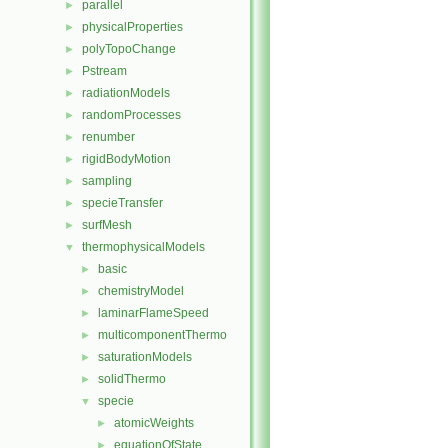
parallel
►
physicalProperties
►
polyTopoChange
►
Pstream
►
radiationModels
►
randomProcesses
►
renumber
►
rigidBodyMotion
►
sampling
►
specieTransfer
►
surfMesh
►
thermophysicalModels
▼
basic
►
chemistryModel
►
laminarFlameSpeed
►
multicomponentThermo
►
saturationModels
►
solidThermo
►
specie
▼
atomicWeights
►
equationOfState
►