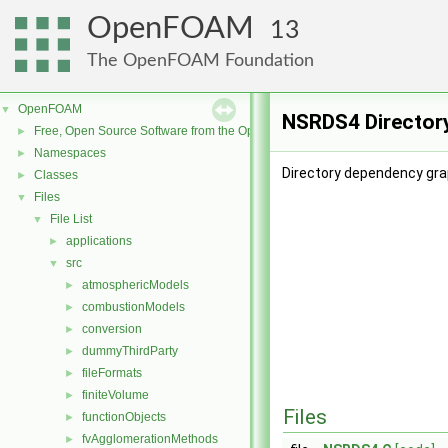
OpenFOAM
13
The OpenFOAM Foundation
OpenFOAM
▼
NSRDS4 Director
Free, Open Source Software from the OpenFOAM Foundation
►
Namespaces
►
Directory dependency gra
Classes
►
Files
▼
File List
▼
applications
►
src
▼
atmosphericModels
►
combustionModels
►
conversion
►
dummyThirdParty
►
fileFormats
►
finiteVolume
►
Files
functionObjects
►
fvAgglomerationMethods
►