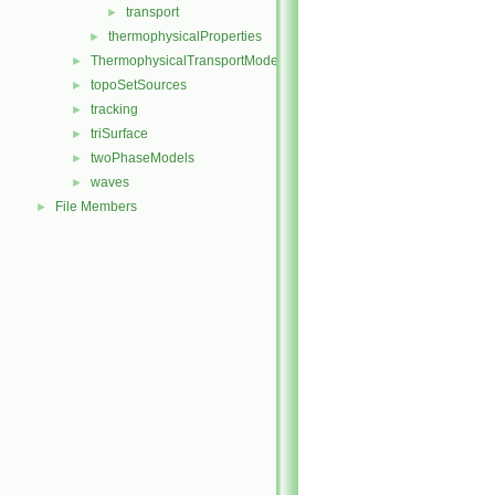
transport
►
thermophysicalProperties
►
ThermophysicalTransportModels
►
topoSetSources
►
tracking
►
triSurface
►
twoPhaseModels
►
waves
►
File Members
►