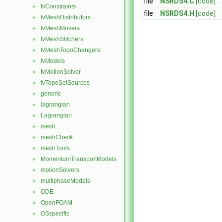
file
NSRDS4.C
[code]
fvConstraints
►
file
NSRDS4.H
[code]
fvMeshDistributors
►
fvMeshMovers
►
fvMeshStitchers
►
fvMeshTopoChangers
►
fvModels
►
fvMotionSolver
►
fvTopoSetSources
►
generic
►
lagrangian
►
Lagrangian
►
mesh
►
meshCheck
►
meshTools
►
MomentumTransportModels
►
motionSolvers
►
multiphaseModels
►
ODE
►
OpenFOAM
►
OSspecific
►