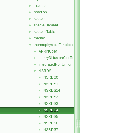
include
►
reaction
►
specie
►
specieElement
►
speciesTable
►
thermo
►
thermophysicalFunctions
▼
APIdiffCoef
►
binaryDiffusionCoefficient
►
integratedNonUniformTable1
►
NSRDS
▼
NSRDS0
►
NSRDS1
►
NSRDS14
►
NSRDS2
►
NSRDS3
►
NSRDS4
►
NSRDS5
►
NSRDS6
►
NSRDS7
►