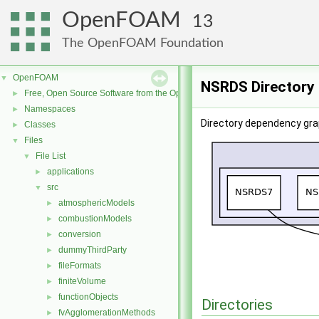
OpenFOAM
13
The OpenFOAM Foundation
OpenFOAM
▼
NSRDS Directory
Free, Open Source Software from the OpenFOAM Foundation
►
Namespaces
►
Directory dependency gra
Classes
►
Files
▼
File List
▼
applications
►
src
▼
atmosphericModels
►
combustionModels
►
conversion
►
dummyThirdParty
►
fileFormats
►
finiteVolume
►
functionObjects
►
Directories
fvAgglomerationMethods
►