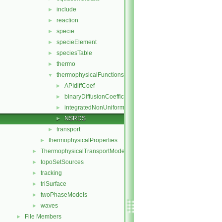
include
►
reaction
►
specie
►
specieElement
►
speciesTable
►
thermo
►
thermophysicalFunctions
▼
APIdiffCoef
►
binaryDiffusionCoefficient
►
integratedNonUniformTable1
►
NSRDS
►
transport
►
thermophysicalProperties
►
ThermophysicalTransportModels
►
topoSetSources
►
tracking
►
triSurface
►
twoPhaseModels
►
waves
►
File Members
►