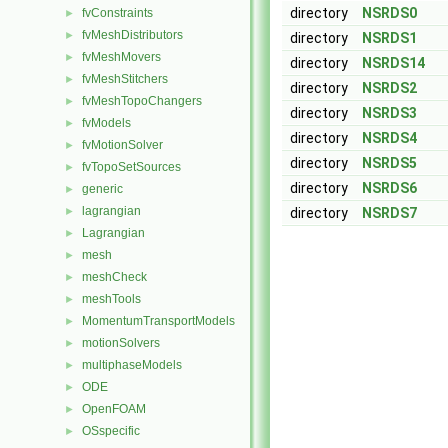
directory
NSRDS0
fvConstraints
►
fvMeshDistributors
►
directory
NSRDS1
fvMeshMovers
►
directory
NSRDS14
fvMeshStitchers
►
directory
NSRDS2
fvMeshTopoChangers
►
directory
NSRDS3
fvModels
►
directory
NSRDS4
fvMotionSolver
►
directory
NSRDS5
fvTopoSetSources
►
directory
NSRDS6
generic
►
lagrangian
►
directory
NSRDS7
Lagrangian
►
mesh
►
meshCheck
►
meshTools
►
MomentumTransportModels
►
motionSolvers
►
multiphaseModels
►
ODE
►
OpenFOAM
►
OSspecific
►