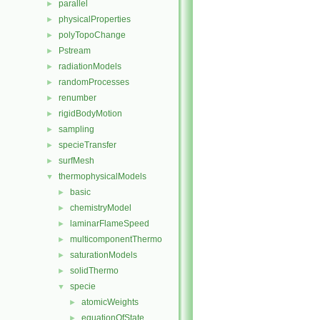
parallel
►
physicalProperties
►
polyTopoChange
►
Pstream
►
radiationModels
►
randomProcesses
►
renumber
►
rigidBodyMotion
►
sampling
►
specieTransfer
►
surfMesh
►
thermophysicalModels
▼
basic
►
chemistryModel
►
laminarFlameSpeed
►
multicomponentThermo
►
saturationModels
►
solidThermo
►
specie
▼
atomicWeights
►
equationOfState
►