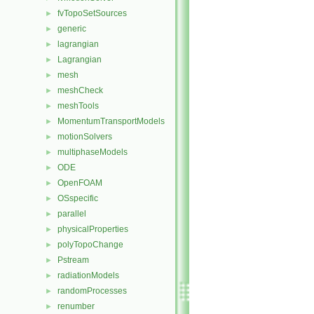
fvTopoSetSources
►
generic
►
lagrangian
►
Lagrangian
►
mesh
►
meshCheck
►
meshTools
►
MomentumTransportModels
►
motionSolvers
►
multiphaseModels
►
ODE
►
OpenFOAM
►
OSspecific
►
parallel
►
physicalProperties
►
polyTopoChange
►
Pstream
►
radiationModels
►
randomProcesses
►
renumber
►