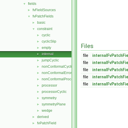
fields
▼
fvFieldSources
►
fvPatchFields
▼
basic
►
constraint
▼
cyclic
►
cyclicSlip
►
Files
empty
►
internal
►
file
internalFvPatchFi
jumpCyclic
►
file
internalFvPatchFi
nonConformalCyclic
►
file
internalFvPatchFi
nonConformalError
►
file
internalFvPatchFi
nonConformalProcessorCyclic
►
file
internalFvPatchFi
processor
►
processorCyclic
►
symmetry
►
symmetryPlane
►
wedge
►
derived
►
fvPatchField
►