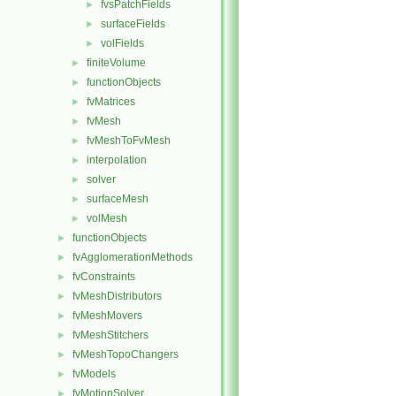
fvsPatchFields
►
surfaceFields
►
volFields
►
finiteVolume
►
functionObjects
►
fvMatrices
►
fvMesh
►
fvMeshToFvMesh
►
interpolation
►
solver
►
surfaceMesh
►
volMesh
►
functionObjects
►
fvAgglomerationMethods
►
fvConstraints
►
fvMeshDistributors
►
fvMeshMovers
►
fvMeshStitchers
►
fvMeshTopoChangers
►
fvModels
►
fvMotionSolver
►