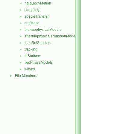
rigidBodyMotion
►
sampling
►
specieTransfer
►
surfMesh
►
thermophysicalModels
►
ThermophysicalTransportModels
►
topoSetSources
►
tracking
►
triSurface
►
twoPhaseModels
►
waves
►
File Members
►