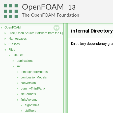
OpenFOAM
13
The OpenFOAM Foundation
OpenFOAM
▼
internal Director
Free, Open Source Software from the OpenFOAM Foundation
►
Namespaces
►
Directory dependency grap
Classes
►
Files
▼
File List
▼
applications
►
src
▼
atmosphericModels
►
combustionModels
►
conversion
►
dummyThirdParty
►
fileFormats
►
finiteVolume
▼
algorithms
►
cfdTools
►