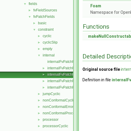
fields
▼
Foam
fvFieldSources
►
Namespace for Ope
fvPatchFields
▼
basic
►
Functions
constraint
▼
cyclic
makeNullConstructab
►
cyclicSlip
►
empty
►
Detailed Descript
internal
▼
internalFvPatchField.C
internalFvPatchField.H
►
Original source file
inter
internalFvPatchFields.C
►
Definition in file
internalF
internalFvPatchFields.H
►
internalFvPatchFieldsFwd.H
►
jumpCyclic
►
nonConformalCyclic
►
nonConformalError
►
nonConformalProcessorCyclic
►
processor
►
processorCyclic
►