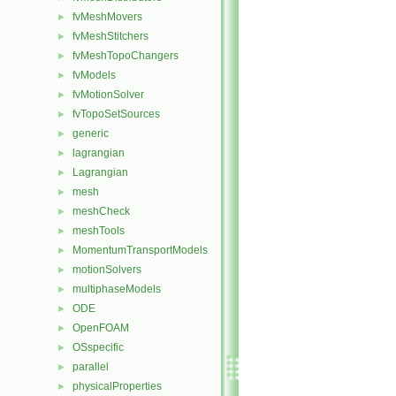
fvMeshMovers
►
fvMeshStitchers
►
fvMeshTopoChangers
►
fvModels
►
fvMotionSolver
►
fvTopoSetSources
►
generic
►
lagrangian
►
Lagrangian
►
mesh
►
meshCheck
►
meshTools
►
MomentumTransportModels
►
motionSolvers
►
multiphaseModels
►
ODE
►
OpenFOAM
►
OSspecific
►
parallel
►
physicalProperties
►