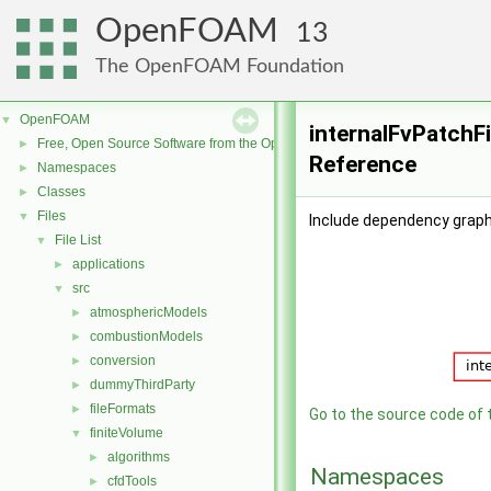
OpenFOAM
13
The OpenFOAM Foundation
OpenFOAM
▼
internalFvPatchFi
Free, Open Source Software from the OpenFOAM Foundation
►
Reference
Namespaces
►
Classes
►
Files
▼
Include dependency graph 
File List
▼
applications
►
src
▼
atmosphericModels
►
combustionModels
►
conversion
►
dummyThirdParty
►
fileFormats
►
Go to the source code of th
finiteVolume
▼
algorithms
►
Namespaces
cfdTools
►