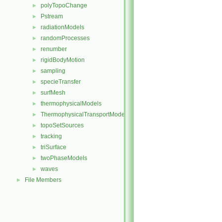
polyTopoChange
►
Pstream
►
radiationModels
►
randomProcesses
►
renumber
►
rigidBodyMotion
►
sampling
►
specieTransfer
►
surfMesh
►
thermophysicalModels
►
ThermophysicalTransportModels
►
topoSetSources
►
tracking
►
triSurface
►
twoPhaseModels
►
waves
►
File Members
►