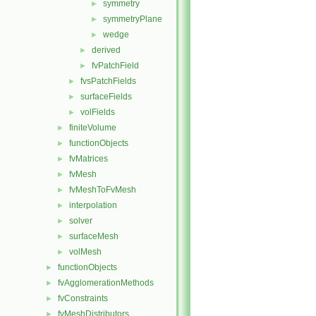
symmetry
►
symmetryPlane
►
wedge
►
derived
►
fvPatchField
►
fvsPatchFields
►
surfaceFields
►
volFields
►
finiteVolume
►
functionObjects
►
fvMatrices
►
fvMesh
►
fvMeshToFvMesh
►
interpolation
►
solver
►
surfaceMesh
►
volMesh
►
functionObjects
►
fvAgglomerationMethods
►
fvConstraints
►
fvMeshDistributors
►