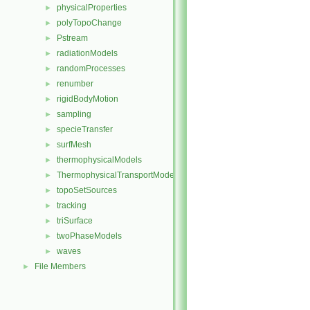
physicalProperties
►
polyTopoChange
►
Pstream
►
radiationModels
►
randomProcesses
►
renumber
►
rigidBodyMotion
►
sampling
►
specieTransfer
►
surfMesh
►
thermophysicalModels
►
ThermophysicalTransportModels
►
topoSetSources
►
tracking
►
triSurface
►
twoPhaseModels
►
waves
►
File Members
►