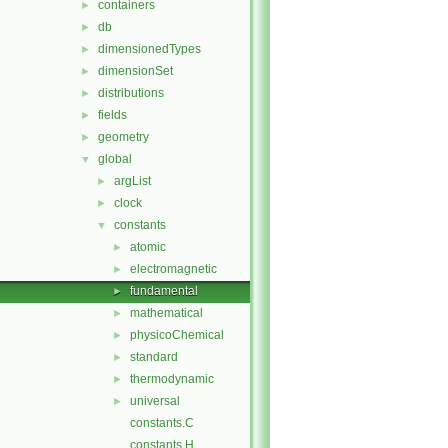
containers
►
db
►
dimensionedTypes
►
dimensionSet
►
distributions
►
fields
►
geometry
►
global
▼
argList
►
clock
►
constants
▼
atomic
►
electromagnetic
►
fundamental
►
mathematical
►
physicoChemical
►
standard
►
thermodynamic
►
universal
►
constants.C
constants.H