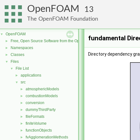
OpenFOAM
13
The OpenFOAM Foundation
OpenFOAM
▼
fundamental Dire
Free, Open Source Software from the OpenFOAM Foundation
►
Namespaces
►
Directory dependency gra
Classes
►
Files
▼
File List
▼
applications
►
src
▼
atmosphericModels
►
combustionModels
►
conversion
►
dummyThirdParty
►
fileFormats
►
finiteVolume
►
functionObjects
►
fvAgglomerationMethods
►