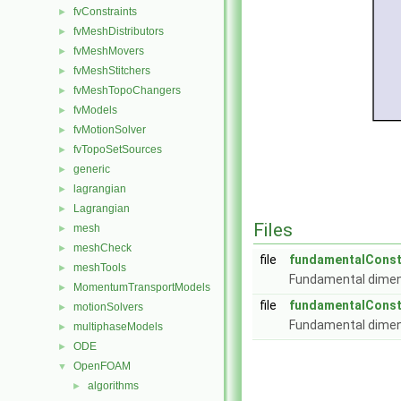
fvConstraints
►
fvMeshDistributors
►
fvMeshMovers
►
fvMeshStitchers
►
fvMeshTopoChangers
►
fvModels
►
fvMotionSolver
►
fvTopoSetSources
►
generic
►
lagrangian
►
Lagrangian
►
Files
mesh
►
meshCheck
►
file
fundamentalConst
meshTools
►
Fundamental dimen
MomentumTransportModels
►
file
fundamentalConst
motionSolvers
►
Fundamental dimen
multiphaseModels
►
ODE
►
OpenFOAM
▼
algorithms
►