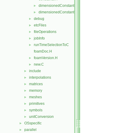
dimensionedConstants.C
►
dimensionedConstants.H
►
debug
►
etcFiles
►
fileOperations
►
jobInfo
►
runTimeSelectionToC
►
foamDoc.H
foamVersion.H
►
new.C
►
include
►
interpolations
►
matrices
►
memory
►
meshes
►
primitives
►
symbols
►
unitConversion
►
OSspecific
►
parallel
►