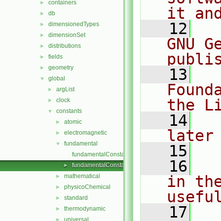
containers
►
it an
db
►
   12
  
dimensionedTypes
►
dimensionSet
►
GNU G
distributions
►
publi
fields
►
geometry
►
   13
  
global
▼
Found
argList
►
the L
clock
►
constants
▼
   14
  
atomic
►
later
electromagnetic
►
fundamental
▼
   15
fundamentalConstants.C
   16
  
fundamentalConstants.H
►
mathematical
in the
►
physicoChemical
►
usefu
standard
►
   17
  
thermodynamic
►
universal
►