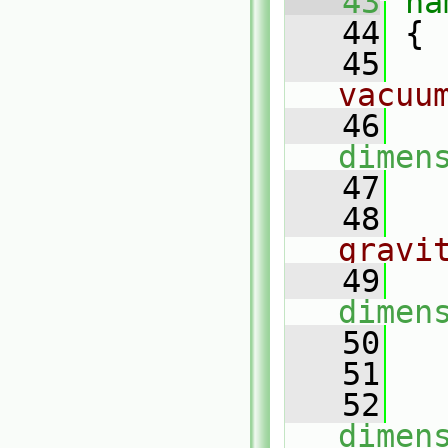
   43
na
   44
 {
   45
vacuu
   46
dimen
   47
   48
gravi
   49
dimen
   50
   51
   52
dimen