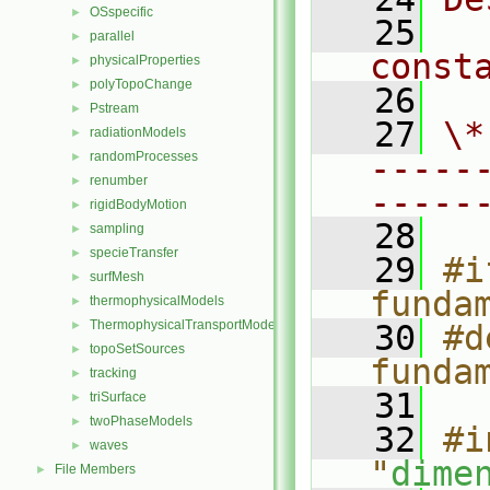
OSspecific
►
   25
  
parallel
►
const
physicalProperties
►
polyTopoChange
►
   26
Pstream
►
   27
\*
radiationModels
►
randomProcesses
-----
►
renumber
►
-----
rigidBodyMotion
►
   28
sampling
►
specieTransfer
►
   29
#i
surfMesh
►
funda
thermophysicalModels
►
ThermophysicalTransportModels
►
   30
#d
topoSetSources
►
funda
tracking
►
   31
triSurface
►
twoPhaseModels
►
   32
#i
waves
►
"
dime
File Members
►