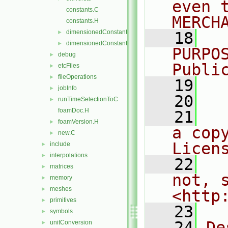
even 
constants.C
MERCH
constants.H
dimensionedConstants.C
►
   18
  
dimensionedConstants.H
►
PURPO
debug
►
Publi
etcFiles
►
fileOperations
►
   19
  
jobInfo
►
   20
runTimeSelectionToC
►
foamDoc.H
   21
  
foamVersion.H
►
a cop
new.C
►
Licen
include
►
interpolations
►
   22
  
matrices
►
not, s
memory
►
meshes
►
<http
primitives
►
   23
symbols
►
   24
De
unitConversion
►