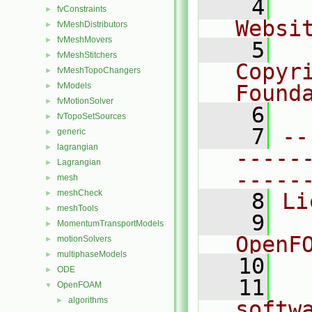
    4
  
fvConstraints
►
Websi
fvMeshDistributors
►
fvMeshMovers
►
    5
  
fvMeshStitchers
►
Copyr
fvMeshTopoChangers
►
fvModels
Found
►
fvMotionSolver
►
    6
  
fvTopoSetSources
►
    7
--
generic
►
lagrangian
►
-----
Lagrangian
►
-----
mesh
►
meshCheck
►
    8
Li
meshTools
►
    9
  
MomentumTransportModels
►
OpenF
motionSolvers
►
multiphaseModels
►
   10
ODE
►
   11
  
OpenFOAM
▼
algorithms
►
softw