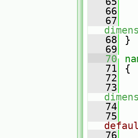
   65
   66
   67
dimen
   68
 }
   69
   70
na
   71
 {
   72
   73
dimen
   74
   75
defau
   76