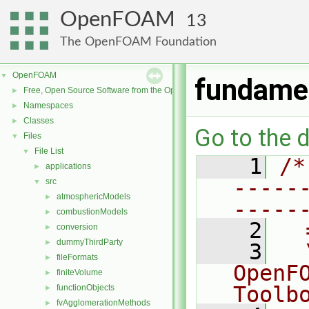
OpenFOAM
13
The OpenFOAM Foundation
OpenFOAM
▼
fundame
Free, Open Source Software from the OpenFOAM Foundation
►
Namespaces
►
Classes
►
Go to the d
Files
▼
File List
▼
    1
/*
applications
►
-----
src
▼
atmosphericModels
►
-----
combustionModels
►
    2
  
conversion
►
dummyThirdParty
►
    3
  
fileFormats
►
OpenF
finiteVolume
►
Toolb
functionObjects
►
fvAgglomerationMethods
►