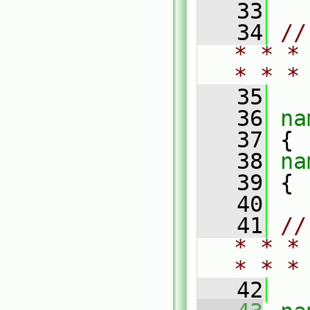
   33
   34
//
* * *
* * *
   35
   36
na
   37
 {
   38
na
   39
 {
   40
   41
//
* * *
* * *
   42