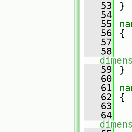
   53
 }
   54
   55
na
   56
 {
   57
   58
dimen
   59
 }
   60
   61
na
   62
 {
   63
   64
dimen