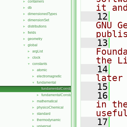
containers
►
it an
db
►
   12
  
dimensionedTypes
►
dimensionSet
►
GNU G
distributions
►
publi
fields
►
geometry
►
   13
  
global
▼
Found
argList
►
the L
clock
►
constants
▼
   14
  
atomic
►
later
electromagnetic
►
fundamental
▼
   15
fundamentalConstants.C
   16
  
fundamentalConstants.H
►
mathematical
in the
►
physicoChemical
►
usefu
standard
►
   17
  
thermodynamic
►
universal
►