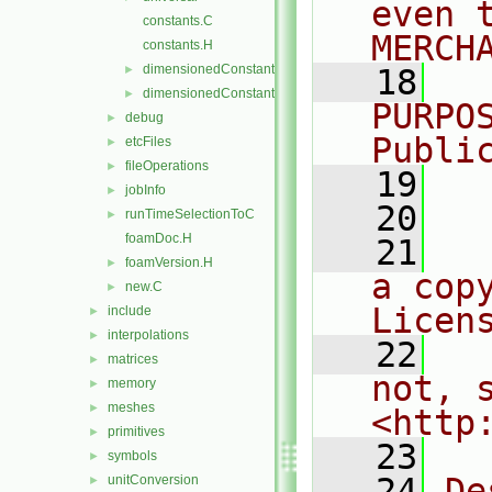
even 
constants.C
MERCH
constants.H
dimensionedConstants.C
►
   18
  
dimensionedConstants.H
►
PURPO
debug
►
Publi
etcFiles
►
fileOperations
►
   19
  
jobInfo
►
   20
runTimeSelectionToC
►
foamDoc.H
   21
  
foamVersion.H
►
a cop
new.C
►
Licen
include
►
interpolations
►
   22
  
matrices
►
not, s
memory
►
meshes
►
<http
primitives
►
   23
symbols
►
   24
De
unitConversion
►