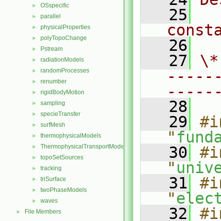
OSspecific
►
   25
  
parallel
►
const
physicalProperties
►
polyTopoChange
►
   26
Pstream
►
   27
\*
radiationModels
►
randomProcesses
-----
►
renumber
►
-----
rigidBodyMotion
►
   28
sampling
►
specieTransfer
►
   29
#i
surfMesh
►
"
fund
thermophysicalModels
►
ThermophysicalTransportModels
►
   30
#i
topoSetSources
►
"
univ
tracking
►
   31
#i
triSurface
►
twoPhaseModels
►
"
elec
waves
►
   32
#i
File Members
►