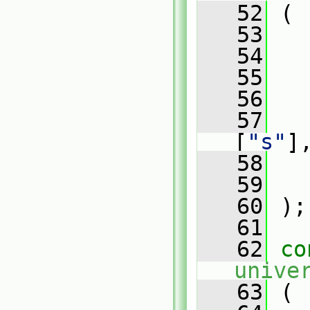
   52
 (
   53
   54
   
   55
   56
   57
[
"s"
]
   58
   
   59
   
   60
 );
   61
   62
co
unive
   63
 (