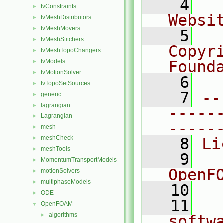
    4
  
fvConstraints
►
Websi
fvMeshDistributors
►
fvMeshMovers
►
    5
  
fvMeshStitchers
►
Copyr
fvMeshTopoChangers
►
fvModels
Found
►
fvMotionSolver
►
    6
  
fvTopoSetSources
►
    7
--
generic
►
lagrangian
►
-----
Lagrangian
►
-----
mesh
►
meshCheck
►
    8
Li
meshTools
►
    9
  
MomentumTransportModels
►
OpenF
motionSolvers
►
multiphaseModels
►
   10
ODE
►
   11
  
OpenFOAM
▼
algorithms
►
softw