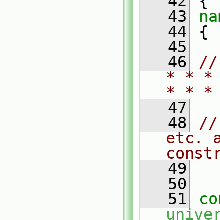
   42
 {
   43
na
   44
 {
   45
   46
//
* * *
* * *
   47
   48
//
etc. 
const
   49
   50
   51
co
unive