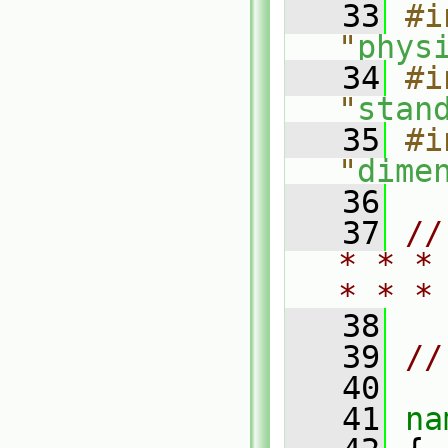
   33
#i
"
phys
   34
#i
"
stan
   35
#i
"
dime
   36
   37
//
* * *
* * *
   38
   39
//
   40
   41
na