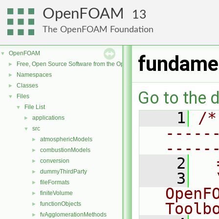
OpenFOAM
13
The OpenFOAM Foundation
OpenFOAM
▼
fundame
Free, Open Source Software from the OpenFOAM Foundation
►
Namespaces
►
Classes
►
Go to the d
Files
▼
File List
▼
    1
/*
applications
►
-----
src
▼
atmosphericModels
►
-----
combustionModels
►
    2
  
conversion
►
dummyThirdParty
►
    3
  
fileFormats
►
OpenF
finiteVolume
►
Toolb
functionObjects
►
fvAgglomerationMethods
►