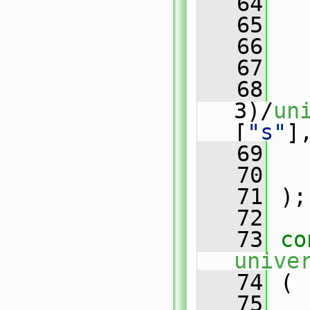
   64
   65
   
   66
   67
   68
3)/
un
[
"s"
]
   69
   
   70
   
   71
 );
   72
   73
co
unive
   74
 (
   75