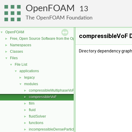
OpenFOAM
13
The OpenFOAM Foundation
OpenFOAM
▼
compressibleVoF D
Free, Open Source Software from the OpenFOAM Foundation
►
Namespaces
►
Directory dependency graph
Classes
►
Files
▼
File List
▼
applications
▼
legacy
►
modules
▼
compressibleMultiphaseVoF
►
compressibleVoF
►
film
►
fluid
►
fluidSolver
►
functions
►
incompressibleDenseParticleFluid
►