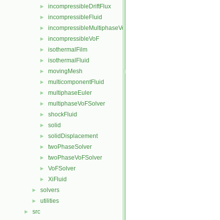
incompressibleDriftFlux
►
incompressibleFluid
►
incompressibleMultiphaseVoF
►
incompressibleVoF
►
isothermalFilm
►
isothermalFluid
►
movingMesh
►
multicomponentFluid
►
multiphaseEuler
►
multiphaseVoFSolver
►
shockFluid
►
solid
►
solidDisplacement
►
twoPhaseSolver
►
twoPhaseVoFSolver
►
VoFSolver
►
XiFluid
►
solvers
►
utilities
►
src
►