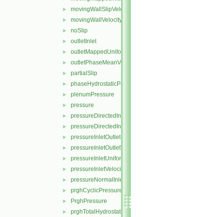
movingWallSlipVelocity
►
movingWallVelocity
►
noSlip
►
outletInlet
►
outletMappedUniformInlet
►
outletPhaseMeanVelocity
►
partialSlip
►
phaseHydrostaticPressure
►
plenumPressure
►
pressure
►
pressureDirectedInletOutletVelocity
►
pressureDirectedInletVelocity
►
pressureInletOutletParSlipVelocity
►
pressureInletOutletVelocity
►
pressureInletUniformVelocity
►
pressureInletVelocity
►
pressureNormalInletOutletVelocity
►
prghCyclicPressure
►
PrghPressure
►
prghTotalHydrostaticPressure
►