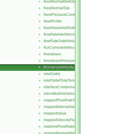
fixedNormalInletOutletVelocity
►
fixedNormalSlip
►
fixedPressureCompressibleDensity
►
fixedProfile
►
fixedValueInletOutlet
►
flowRateInletVelocity
►
flowRateOutletVelocity
►
fluxCorrectedVelocity
►
freestream
►
freestreamPressure
►
freestreamVelocity
►
inletOutlet
►
inletOutletTotalTemperature
►
interfaceCompression
►
interstitialInletVelocity
►
mappedFlowRateVelocity
►
mappedInternalValue
►
mappedValue
►
mappedVelocityFlux
►
matchedFlowRateOutletVelocity
►
movingMappedWallVelocity
►