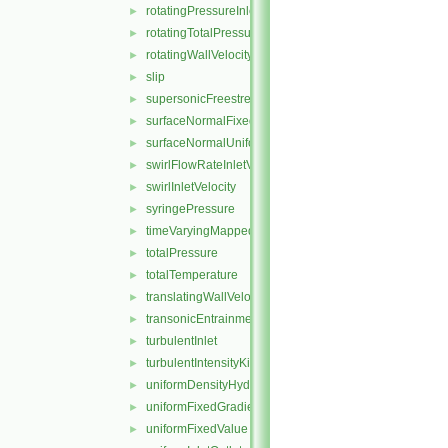
rotatingPressureInletOutletVelocity
►
rotatingTotalPressure
►
rotatingWallVelocity
►
slip
►
supersonicFreestream
►
surfaceNormalFixedValue
►
surfaceNormalUniformFixedValue
►
swirlFlowRateInletVelocity
►
swirlInletVelocity
►
syringePressure
►
timeVaryingMappedFixedValue
►
totalPressure
►
totalTemperature
►
translatingWallVelocity
►
transonicEntrainmentPressure
►
turbulentInlet
►
turbulentIntensityKineticEnergyInlet
►
uniformDensityHydrostaticPressure
►
uniformFixedGradient
►
uniformFixedValue
►