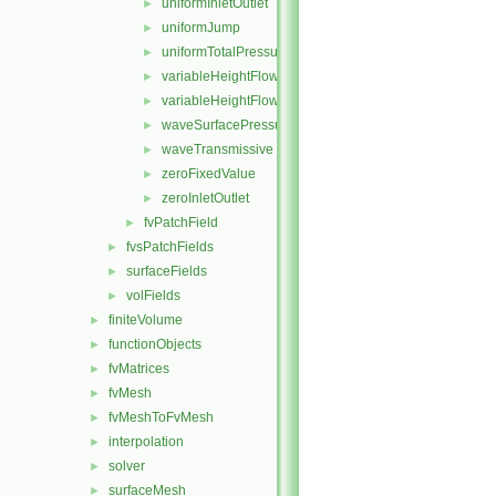
uniformInletOutlet
►
uniformJump
►
uniformTotalPressure
►
variableHeightFlowRate
►
variableHeightFlowRateInletVelocity
►
waveSurfacePressure
►
waveTransmissive
►
zeroFixedValue
►
zeroInletOutlet
►
fvPatchField
►
fvsPatchFields
►
surfaceFields
►
volFields
►
finiteVolume
►
functionObjects
►
fvMatrices
►
fvMesh
►
fvMeshToFvMesh
►
interpolation
►
solver
►
surfaceMesh
►