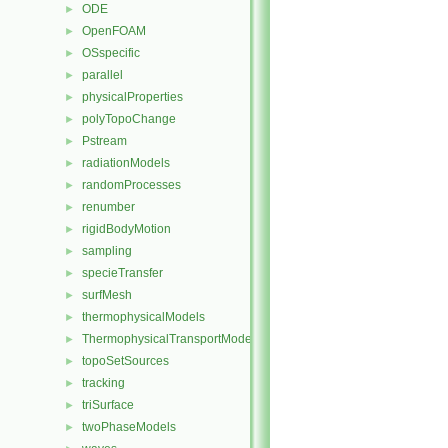
ODE
►
OpenFOAM
►
OSspecific
►
parallel
►
physicalProperties
►
polyTopoChange
►
Pstream
►
radiationModels
►
randomProcesses
►
renumber
►
rigidBodyMotion
►
sampling
►
specieTransfer
►
surfMesh
►
thermophysicalModels
►
ThermophysicalTransportModels
►
topoSetSources
►
tracking
►
triSurface
►
twoPhaseModels
►