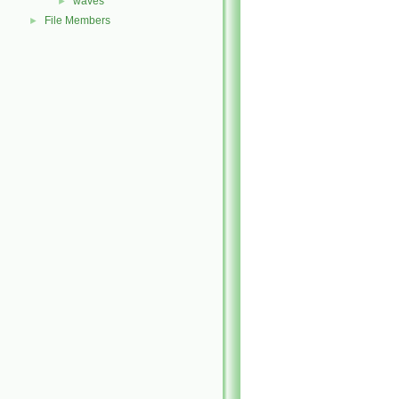
waves
►
File Members
►