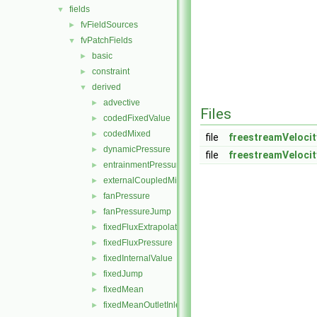
fields
▼
fvFieldSources
►
fvPatchFields
▼
basic
►
constraint
►
derived
▼
advective
►
Files
codedFixedValue
►
codedMixed
►
file
freestreamVelocit
dynamicPressure
►
file
freestreamVelocit
entrainmentPressure
►
externalCoupledMixed
►
fanPressure
►
fanPressureJump
►
fixedFluxExtrapolatedPressure
►
fixedFluxPressure
►
fixedInternalValue
►
fixedJump
►
fixedMean
►
fixedMeanOutletInlet
►