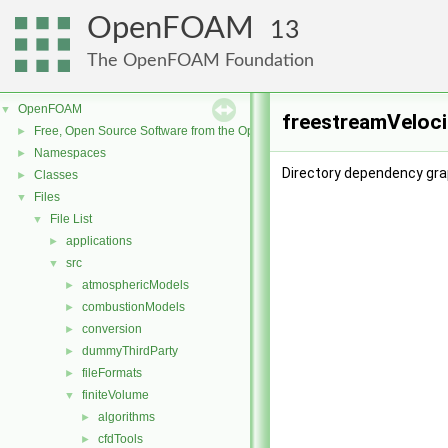
OpenFOAM
13
The OpenFOAM Foundation
OpenFOAM
▼
freestreamVeloci
Free, Open Source Software from the OpenFOAM Foundation
►
Namespaces
►
Directory dependency gra
Classes
►
Files
▼
File List
▼
applications
►
src
▼
atmosphericModels
►
combustionModels
►
conversion
►
dummyThirdParty
►
fileFormats
►
finiteVolume
▼
algorithms
►
cfdTools
►