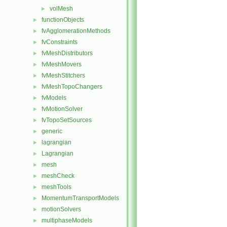
volMesh
►
functionObjects
►
fvAgglomerationMethods
►
fvConstraints
►
fvMeshDistributors
►
fvMeshMovers
►
fvMeshStitchers
►
fvMeshTopoChangers
►
fvModels
►
fvMotionSolver
►
fvTopoSetSources
►
generic
►
lagrangian
►
Lagrangian
►
mesh
►
meshCheck
►
meshTools
►
MomentumTransportModels
►
motionSolvers
►
multiphaseModels
►