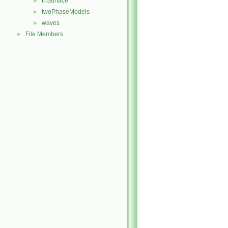
triSurface
►
twoPhaseModels
►
waves
►
File Members
►