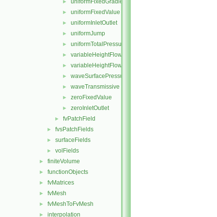
uniformFixedGradient
►
uniformFixedValue
►
uniformInletOutlet
►
uniformJump
►
uniformTotalPressure
►
variableHeightFlowRate
►
variableHeightFlowRateInletVelocity
►
waveSurfacePressure
►
waveTransmissive
►
zeroFixedValue
►
zeroInletOutlet
►
fvPatchField
►
fvsPatchFields
►
surfaceFields
►
volFields
►
finiteVolume
►
functionObjects
►
fvMatrices
►
fvMesh
►
fvMeshToFvMesh
►
interpolation
►