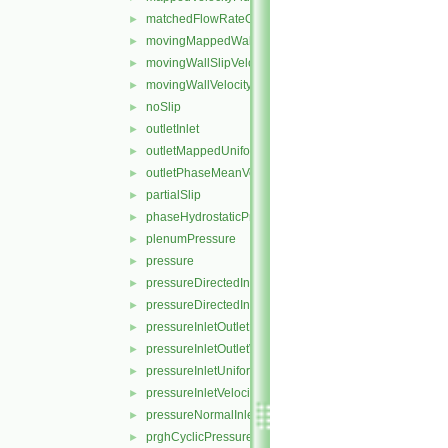
matchedFlowRateOutletVelocity
►
movingMappedWallVelocity
►
movingWallSlipVelocity
►
movingWallVelocity
►
noSlip
►
outletInlet
►
outletMappedUniformInlet
►
outletPhaseMeanVelocity
►
partialSlip
►
phaseHydrostaticPressure
►
plenumPressure
►
pressure
►
pressureDirectedInletOutletVelocity
►
pressureDirectedInletVelocity
►
pressureInletOutletParSlipVelocity
►
pressureInletOutletVelocity
►
pressureInletUniformVelocity
►
pressureInletVelocity
►
pressureNormalInletOutletVelocity
►
prghCyclicPressure
►