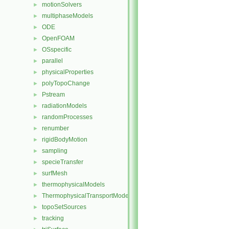
motionSolvers
►
multiphaseModels
►
ODE
►
OpenFOAM
►
OSspecific
►
parallel
►
physicalProperties
►
polyTopoChange
►
Pstream
►
radiationModels
►
randomProcesses
►
renumber
►
rigidBodyMotion
►
sampling
►
specieTransfer
►
surfMesh
►
thermophysicalModels
►
ThermophysicalTransportModels
►
topoSetSources
►
tracking
►