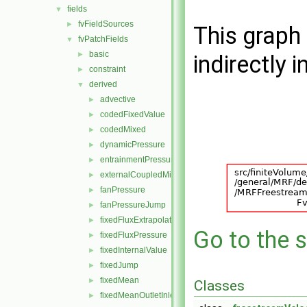
fields
▼
fvFieldSources
►
This graph 
fvPatchFields
▼
basic
►
indirectly i
constraint
►
derived
▼
advective
►
codedFixedValue
►
codedMixed
►
dynamicPressure
►
entrainmentPressure
►
externalCoupledMixed
►
fanPressure
►
fanPressureJump
►
fixedFluxExtrapolatedPressure
►
Go to the s
fixedFluxPressure
►
fixedInternalValue
►
fixedJump
►
fixedMean
►
Classes
fixedMeanOutletInlet
►