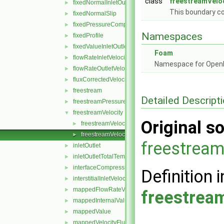
class
freestreamVelo
fixedNormalInletOutletVelocity
►
This boundary co
fixedNormalSlip
►
fixedPressureCompressibleDensity
►
Namespaces
fixedProfile
►
fixedValueInletOutlet
►
Foam
flowRateInletVelocity
►
Namespace for Ope
flowRateOutletVelocity
►
fluxCorrectedVelocity
►
freestream
►
Detailed Descript
freestreamPressure
►
freestreamVelocity
▼
Original so
freestreamVelocityFvPatchVectorField.C
►
freestreamVelocityFvPatchVectorField.H
►
freestream
inletOutlet
►
inletOutletTotalTemperature
►
interfaceCompression
►
Definition i
interstitialInletVelocity
►
mappedFlowRateVelocity
►
freestrea
mappedInternalValue
►
mappedValue
►
mappedVelocityFlux
►