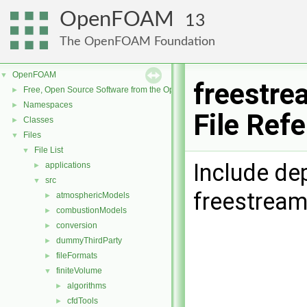
OpenFOAM
13
The OpenFOAM Foundation
OpenFOAM
▼
freestre
Free, Open Source Software from the OpenFOAM Foundation
►
Namespaces
►
File Ref
Classes
►
Files
▼
File List
▼
Include de
applications
►
src
▼
freestream
atmosphericModels
►
combustionModels
►
conversion
►
dummyThirdParty
►
fileFormats
►
finiteVolume
▼
algorithms
►
cfdTools
►