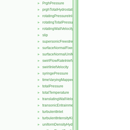
PrghPressure
►
prghTotalHydrostaticPressure
►
rotatingPressureInletOutletVelocity
►
rotatingTotalPressure
►
rotatingWallVelocity
►
slip
►
supersonicFreestream
►
surfaceNormalFixedValue
►
surfaceNormalUniformFixedValue
►
swirlFlowRateInletVelocity
►
swirlInletVelocity
►
syringePressure
►
timeVaryingMappedFixedValue
►
totalPressure
►
totalTemperature
►
translatingWallVelocity
►
transonicEntrainmentPressure
►
turbulentInlet
►
turbulentIntensityKineticEnergyInlet
►
uniformDensityHydrostaticPressure
►