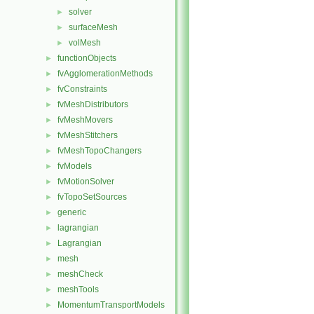
solver
►
surfaceMesh
►
volMesh
►
functionObjects
►
fvAgglomerationMethods
►
fvConstraints
►
fvMeshDistributors
►
fvMeshMovers
►
fvMeshStitchers
►
fvMeshTopoChangers
►
fvModels
►
fvMotionSolver
►
fvTopoSetSources
►
generic
►
lagrangian
►
Lagrangian
►
mesh
►
meshCheck
►
meshTools
►
MomentumTransportModels
►