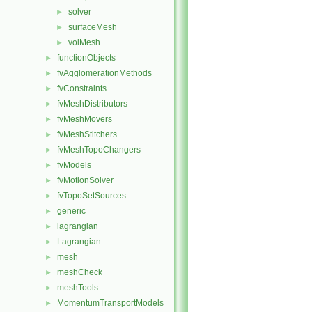
solver
►
surfaceMesh
►
volMesh
►
functionObjects
►
fvAgglomerationMethods
►
fvConstraints
►
fvMeshDistributors
►
fvMeshMovers
►
fvMeshStitchers
►
fvMeshTopoChangers
►
fvModels
►
fvMotionSolver
►
fvTopoSetSources
►
generic
►
lagrangian
►
Lagrangian
►
mesh
►
meshCheck
►
meshTools
►
MomentumTransportModels
►