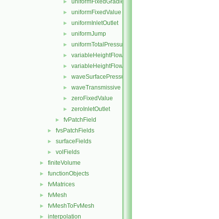
uniformFixedGradient
►
uniformFixedValue
►
uniformInletOutlet
►
uniformJump
►
uniformTotalPressure
►
variableHeightFlowRate
►
variableHeightFlowRateInletVelocity
►
waveSurfacePressure
►
waveTransmissive
►
zeroFixedValue
►
zeroInletOutlet
►
fvPatchField
►
fvsPatchFields
►
surfaceFields
►
volFields
►
finiteVolume
►
functionObjects
►
fvMatrices
►
fvMesh
►
fvMeshToFvMesh
►
interpolation
►