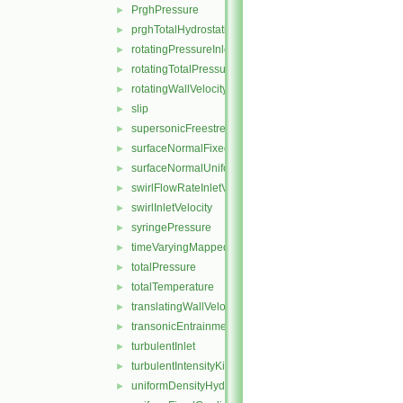
PrghPressure
►
prghTotalHydrostaticPressure
►
rotatingPressureInletOutletVelocity
►
rotatingTotalPressure
►
rotatingWallVelocity
►
slip
►
supersonicFreestream
►
surfaceNormalFixedValue
►
surfaceNormalUniformFixedValue
►
swirlFlowRateInletVelocity
►
swirlInletVelocity
►
syringePressure
►
timeVaryingMappedFixedValue
►
totalPressure
►
totalTemperature
►
translatingWallVelocity
►
transonicEntrainmentPressure
►
turbulentInlet
►
turbulentIntensityKineticEnergyInlet
►
uniformDensityHydrostaticPressure
►