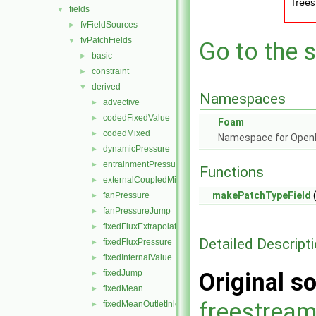
fields
▼
fvFieldSources
►
fvPatchFields
▼
Go to the s
basic
►
constraint
►
derived
▼
Namespaces
advective
►
codedFixedValue
►
Foam
codedMixed
►
Namespace for Ope
dynamicPressure
►
entrainmentPressure
►
Functions
externalCoupledMixed
►
makePatchTypeField
(
fanPressure
►
fanPressureJump
►
fixedFluxExtrapolatedPressure
►
Detailed Descript
fixedFluxPressure
►
fixedInternalValue
►
fixedJump
Original so
►
fixedMean
►
freestream
fixedMeanOutletInlet
►