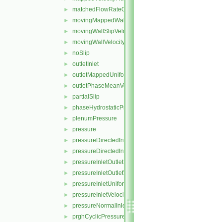
matchedFlowRateOutletVelocity
►
movingMappedWallVelocity
►
movingWallSlipVelocity
►
movingWallVelocity
►
noSlip
►
outletInlet
►
outletMappedUniformInlet
►
outletPhaseMeanVelocity
►
partialSlip
►
phaseHydrostaticPressure
►
plenumPressure
►
pressure
►
pressureDirectedInletOutletVelocity
►
pressureDirectedInletVelocity
►
pressureInletOutletParSlipVelocity
►
pressureInletOutletVelocity
►
pressureInletUniformVelocity
►
pressureInletVelocity
►
pressureNormalInletOutletVelocity
►
prghCyclicPressure
►