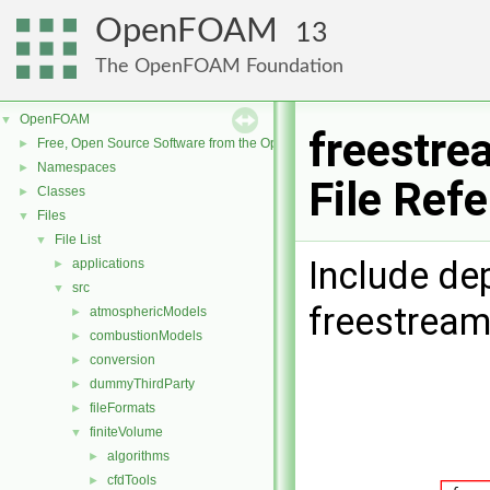
OpenFOAM
13
The OpenFOAM Foundation
OpenFOAM
▼
freestre
Free, Open Source Software from the OpenFOAM Foundation
►
Namespaces
►
File Ref
Classes
►
Files
▼
File List
▼
Include de
applications
►
src
▼
freestream
atmosphericModels
►
combustionModels
►
conversion
►
dummyThirdParty
►
fileFormats
►
finiteVolume
▼
algorithms
►
cfdTools
►