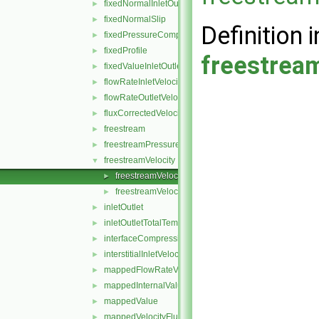
fixedNormalInletOutletVelocity
►
fixedNormalSlip
►
Definition i
fixedPressureCompressibleDensity
►
fixedProfile
►
freestrea
fixedValueInletOutlet
►
flowRateInletVelocity
►
flowRateOutletVelocity
►
fluxCorrectedVelocity
►
freestream
►
freestreamPressure
►
freestreamVelocity
▼
freestreamVelocityFvPatchVectorField.C
►
freestreamVelocityFvPatchVectorField.H
►
inletOutlet
►
inletOutletTotalTemperature
►
interfaceCompression
►
interstitialInletVelocity
►
mappedFlowRateVelocity
►
mappedInternalValue
►
mappedValue
►
mappedVelocityFlux
►