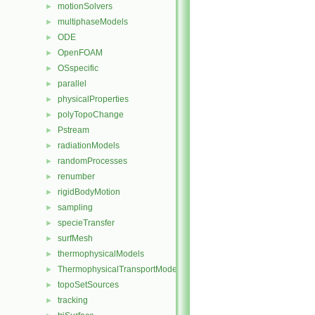
motionSolvers
►
multiphaseModels
►
ODE
►
OpenFOAM
►
OSspecific
►
parallel
►
physicalProperties
►
polyTopoChange
►
Pstream
►
radiationModels
►
randomProcesses
►
renumber
►
rigidBodyMotion
►
sampling
►
specieTransfer
►
surfMesh
►
thermophysicalModels
►
ThermophysicalTransportModels
►
topoSetSources
►
tracking
►