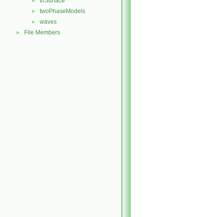
triSurface
►
twoPhaseModels
►
waves
►
File Members
►