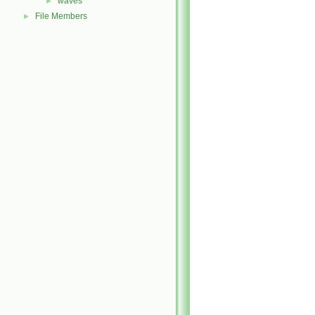
waves
►
File Members
►