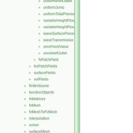
uniformInletOutlet
►
uniformJump
►
uniformTotalPressure
►
variableHeightFlowRate
►
variableHeightFlowRateInletVelocity
►
waveSurfacePressure
►
waveTransmissive
►
zeroFixedValue
►
zeroInletOutlet
►
fvPatchField
►
fvsPatchFields
►
surfaceFields
►
volFields
►
finiteVolume
►
functionObjects
►
fvMatrices
►
fvMesh
►
fvMeshToFvMesh
►
interpolation
►
solver
►
surfaceMesh
►