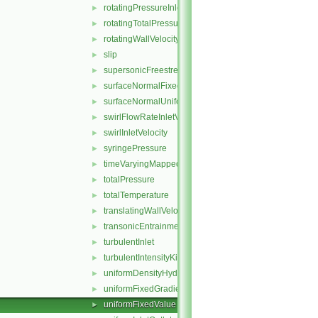
rotatingPressureInletOutletVelocity
►
rotatingTotalPressure
►
rotatingWallVelocity
►
slip
►
supersonicFreestream
►
surfaceNormalFixedValue
►
surfaceNormalUniformFixedValue
►
swirlFlowRateInletVelocity
►
swirlInletVelocity
►
syringePressure
►
timeVaryingMappedFixedValue
►
totalPressure
►
totalTemperature
►
translatingWallVelocity
►
transonicEntrainmentPressure
►
turbulentInlet
►
turbulentIntensityKineticEnergyInlet
►
uniformDensityHydrostaticPressure
►
uniformFixedGradient
►
uniformFixedValue
►