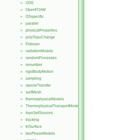
ODE
►
OpenFOAM
►
OSspecific
►
parallel
►
physicalProperties
►
polyTopoChange
►
Pstream
►
radiationModels
►
randomProcesses
►
renumber
►
rigidBodyMotion
►
sampling
►
specieTransfer
►
surfMesh
►
thermophysicalModels
►
ThermophysicalTransportModels
►
topoSetSources
►
tracking
►
triSurface
►
twoPhaseModels
►