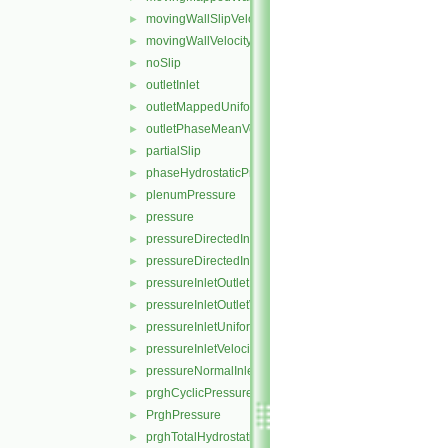
movingWallSlipVelocity
►
movingWallVelocity
►
noSlip
►
outletInlet
►
outletMappedUniformInlet
►
outletPhaseMeanVelocity
►
partialSlip
►
phaseHydrostaticPressure
►
plenumPressure
►
pressure
►
pressureDirectedInletOutletVelocity
►
pressureDirectedInletVelocity
►
pressureInletOutletParSlipVelocity
►
pressureInletOutletVelocity
►
pressureInletUniformVelocity
►
pressureInletVelocity
►
pressureNormalInletOutletVelocity
►
prghCyclicPressure
►
PrghPressure
►
prghTotalHydrostaticPressure
►