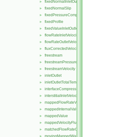
fixedNormalInletOutletVelocity
►
fixedNormalSlip
►
fixedPressureCompressibleDensity
►
fixedProfile
►
fixedValueInletOutlet
►
flowRateInletVelocity
►
flowRateOutletVelocity
►
fluxCorrectedVelocity
►
freestream
►
freestreamPressure
►
freestreamVelocity
►
inletOutlet
►
inletOutletTotalTemperature
►
interfaceCompression
►
interstitialInletVelocity
►
mappedFlowRateVelocity
►
mappedInternalValue
►
mappedValue
►
mappedVelocityFlux
►
matchedFlowRateOutletVelocity
►
movingMappedWallVelocity
►