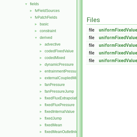
fields
▼
fvFieldSources
►
fvPatchFields
▼
Files
basic
►
file
uniformFixedValue
constraint
►
file
uniformFixedValue
derived
▼
advective
►
file
uniformFixedValue
codedFixedValue
►
file
uniformFixedValue
codedMixed
►
file
uniformFixedValu
dynamicPressure
►
entrainmentPressure
►
externalCoupledMixed
►
fanPressure
►
fanPressureJump
►
fixedFluxExtrapolatedPressure
►
fixedFluxPressure
►
fixedInternalValue
►
fixedJump
►
fixedMean
►
fixedMeanOutletInlet
►