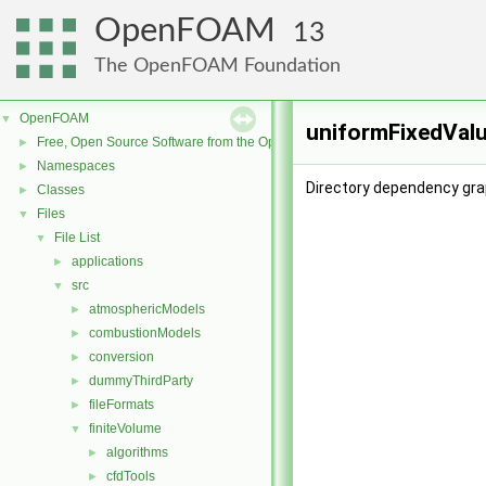
OpenFOAM
13
The OpenFOAM Foundation
OpenFOAM
▼
uniformFixedValu
Free, Open Source Software from the OpenFOAM Foundation
►
Namespaces
►
Directory dependency gra
Classes
►
Files
▼
File List
▼
applications
►
src
▼
atmosphericModels
►
combustionModels
►
conversion
►
dummyThirdParty
►
fileFormats
►
finiteVolume
▼
algorithms
►
cfdTools
►