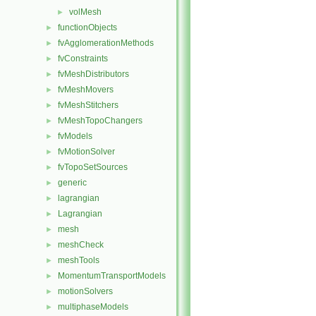
volMesh
►
functionObjects
►
fvAgglomerationMethods
►
fvConstraints
►
fvMeshDistributors
►
fvMeshMovers
►
fvMeshStitchers
►
fvMeshTopoChangers
►
fvModels
►
fvMotionSolver
►
fvTopoSetSources
►
generic
►
lagrangian
►
Lagrangian
►
mesh
►
meshCheck
►
meshTools
►
MomentumTransportModels
►
motionSolvers
►
multiphaseModels
►