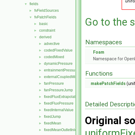
fields
▼
fvFieldSources
►
fvPatchFields
▼
Go to the s
basic
►
constraint
►
derived
▼
Namespaces
advective
►
codedFixedValue
►
Foam
codedMixed
►
Namespace for Ope
dynamicPressure
►
entrainmentPressure
►
Functions
externalCoupledMixed
►
makePatchFields
(uni
fanPressure
►
fanPressureJump
►
fixedFluxExtrapolatedPressure
►
Detailed Descript
fixedFluxPressure
►
fixedInternalValue
►
fixedJump
Original so
►
fixedMean
►
uniformFix
fixedMeanOutletInlet
►