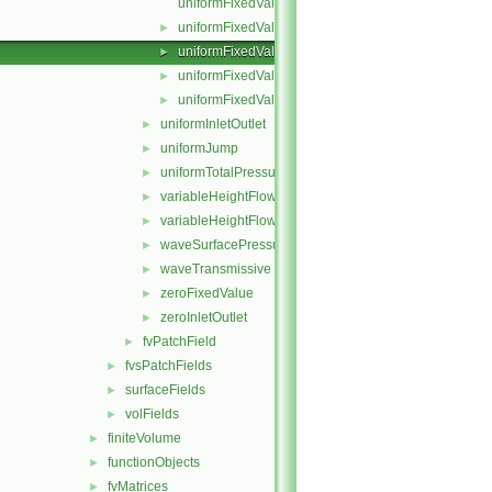
uniformFixedValueFvPatchField.C
uniformFixedValueFvPatchField.H
►
uniformFixedValueFvPatchFields.C
►
uniformFixedValueFvPatchFields.H
►
uniformFixedValueFvPatchFieldsFwd.H
►
uniformInletOutlet
►
uniformJump
►
uniformTotalPressure
►
variableHeightFlowRate
►
variableHeightFlowRateInletVelocity
►
waveSurfacePressure
►
waveTransmissive
►
zeroFixedValue
►
zeroInletOutlet
►
fvPatchField
►
fvsPatchFields
►
surfaceFields
►
volFields
►
finiteVolume
►
functionObjects
►
fvMatrices
►