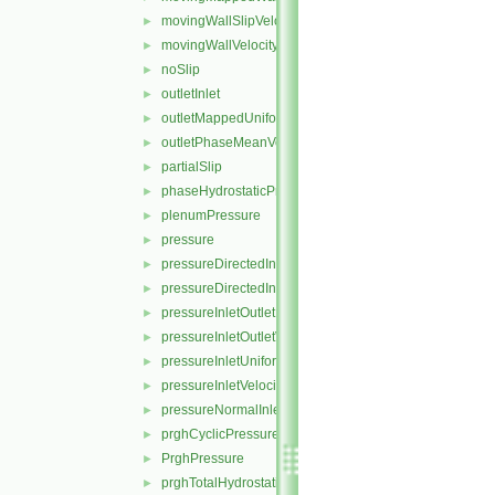
movingWallSlipVelocity
►
movingWallVelocity
►
noSlip
►
outletInlet
►
outletMappedUniformInlet
►
outletPhaseMeanVelocity
►
partialSlip
►
phaseHydrostaticPressure
►
plenumPressure
►
pressure
►
pressureDirectedInletOutletVelocity
►
pressureDirectedInletVelocity
►
pressureInletOutletParSlipVelocity
►
pressureInletOutletVelocity
►
pressureInletUniformVelocity
►
pressureInletVelocity
►
pressureNormalInletOutletVelocity
►
prghCyclicPressure
►
PrghPressure
►
prghTotalHydrostaticPressure
►