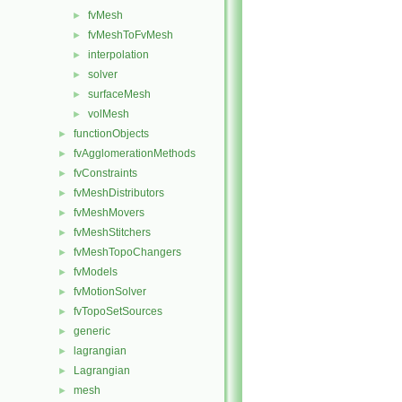
fvMesh
►
fvMeshToFvMesh
►
interpolation
►
solver
►
surfaceMesh
►
volMesh
►
functionObjects
►
fvAgglomerationMethods
►
fvConstraints
►
fvMeshDistributors
►
fvMeshMovers
►
fvMeshStitchers
►
fvMeshTopoChangers
►
fvModels
►
fvMotionSolver
►
fvTopoSetSources
►
generic
►
lagrangian
►
Lagrangian
►
mesh
►