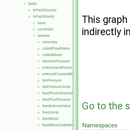
fields
▼
fvFieldSources
►
This graph 
fvPatchFields
▼
basic
►
indirectly i
constraint
►
derived
▼
advective
►
codedFixedValue
►
codedMixed
►
dynamicPressure
►
entrainmentPressure
►
externalCoupledMixed
►
fanPressure
►
fanPressureJump
►
fixedFluxExtrapolatedPressure
►
fixedFluxPressure
►
Go to the s
fixedInternalValue
►
fixedJump
►
fixedMean
►
Namespaces
fixedMeanOutletInlet
►