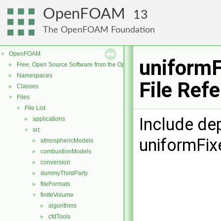
OpenFOAM
13
The OpenFOAM Foundation
OpenFOAM
▼
uniformF
Free, Open Source Software from the OpenFOAM Foundation
►
Namespaces
►
File Ref
Classes
►
Files
▼
File List
▼
Include de
applications
►
src
▼
uniformFix
atmosphericModels
►
combustionModels
►
conversion
►
dummyThirdParty
►
fileFormats
►
finiteVolume
▼
algorithms
►
cfdTools
►