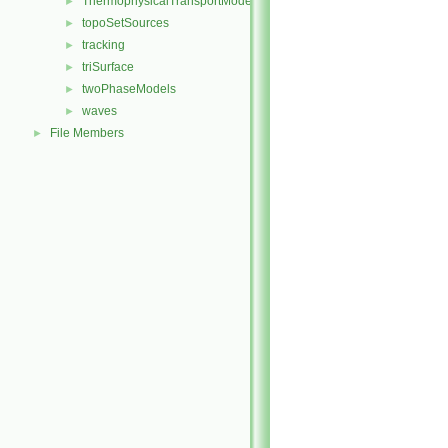
ThermophysicalTransportModels
►
topoSetSources
►
tracking
►
triSurface
►
twoPhaseModels
►
waves
►
File Members
►