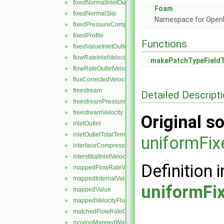
fixedNormalInletOutletVelocity
►
Foam
fixedNormalSlip
►
Namespace for Ope
fixedPressureCompressibleDensity
►
fixedProfile
►
Functions
fixedValueInletOutlet
►
flowRateInletVelocity
►
makePatchTypeField
flowRateOutletVelocity
►
fluxCorrectedVelocity
►
freestream
►
Detailed Descript
freestreamPressure
►
freestreamVelocity
►
Original so
inletOutlet
►
inletOutletTotalTemperature
►
uniformFix
interfaceCompression
►
interstitialInletVelocity
►
Definition i
mappedFlowRateVelocity
►
mappedInternalValue
►
uniformFi
mappedValue
►
mappedVelocityFlux
►
matchedFlowRateOutletVelocity
►
movingMappedWallVelocity
►