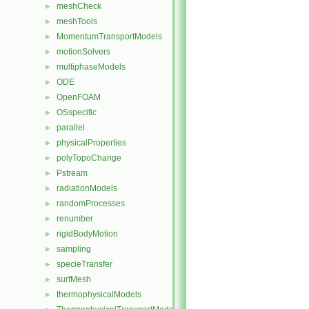
meshCheck
►
meshTools
►
MomentumTransportModels
►
motionSolvers
►
multiphaseModels
►
ODE
►
OpenFOAM
►
OSspecific
►
parallel
►
physicalProperties
►
polyTopoChange
►
Pstream
►
radiationModels
►
randomProcesses
►
renumber
►
rigidBodyMotion
►
sampling
►
specieTransfer
►
surfMesh
►
thermophysicalModels
►