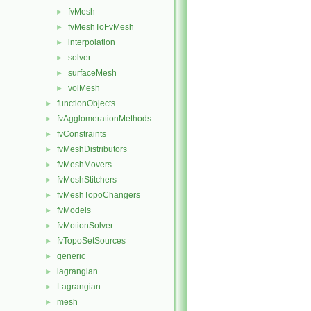
fvMesh
►
fvMeshToFvMesh
►
interpolation
►
solver
►
surfaceMesh
►
volMesh
►
functionObjects
►
fvAgglomerationMethods
►
fvConstraints
►
fvMeshDistributors
►
fvMeshMovers
►
fvMeshStitchers
►
fvMeshTopoChangers
►
fvModels
►
fvMotionSolver
►
fvTopoSetSources
►
generic
►
lagrangian
►
Lagrangian
►
mesh
►