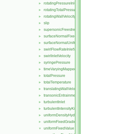
rotatingPressureInletOutletVelocity
►
rotatingTotalPressure
►
rotatingWallVelocity
►
slip
►
supersonicFreestream
►
surfaceNormalFixedValue
►
surfaceNormalUniformFixedValue
►
swirlFlowRateInletVelocity
►
swirlInletVelocity
►
syringePressure
►
timeVaryingMappedFixedValue
►
totalPressure
►
totalTemperature
►
translatingWallVelocity
►
transonicEntrainmentPressure
►
turbulentInlet
►
turbulentIntensityKineticEnergyInlet
►
uniformDensityHydrostaticPressure
►
uniformFixedGradient
►
uniformFixedValue
▼