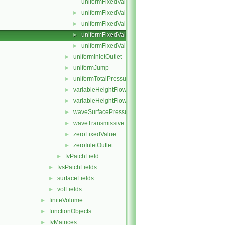
uniformFixedValueFvPatchField.C
uniformFixedValueFvPatchField.H
►
uniformFixedValueFvPatchFields.C
►
uniformFixedValueFvPatchFields.H
►
uniformFixedValueFvPatchFieldsFwd.H
►
uniformInletOutlet
►
uniformJump
►
uniformTotalPressure
►
variableHeightFlowRate
►
variableHeightFlowRateInletVelocity
►
waveSurfacePressure
►
waveTransmissive
►
zeroFixedValue
►
zeroInletOutlet
►
fvPatchField
►
fvsPatchFields
►
surfaceFields
►
volFields
►
finiteVolume
►
functionObjects
►
fvMatrices
►