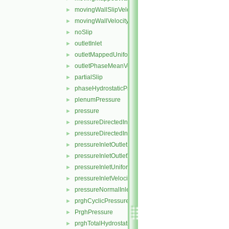
movingWallSlipVelocity
►
movingWallVelocity
►
noSlip
►
outletInlet
►
outletMappedUniformInlet
►
outletPhaseMeanVelocity
►
partialSlip
►
phaseHydrostaticPressure
►
plenumPressure
►
pressure
►
pressureDirectedInletOutletVelocity
►
pressureDirectedInletVelocity
►
pressureInletOutletParSlipVelocity
►
pressureInletOutletVelocity
►
pressureInletUniformVelocity
►
pressureInletVelocity
►
pressureNormalInletOutletVelocity
►
prghCyclicPressure
►
PrghPressure
►
prghTotalHydrostaticPressure
►